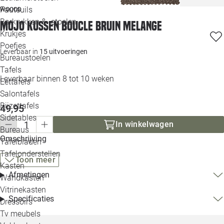
Loo
Fauteuils
WOOOD
Barkrukken & -stoelen
Mojo kussen boucle bruin melange
Krukjes
Loo
Poefjes
Leverbaar in
15 uitvoeringen
Bureaustoelen
Loo
Tafels
Leverbaar binnen 8 tot 10 weken
Eettafels
Loo
Salontafels
Bijzettafels
49,95
Loo
Sidetables
In winkelwagen
Bureaus
Omschrijving
Tafelbladen
Alle 
Tafelonderstellen
Toon meer
Kasten
Afmetingen
Wandkasten
Vitrinekasten
Specificaties
Dressoirs
Tv meubels