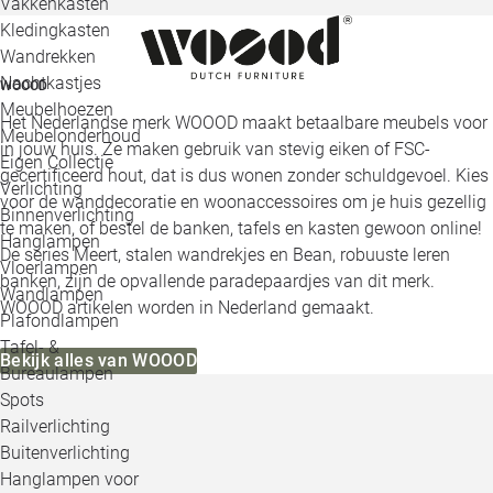
Vakkenkasten
Kledingkasten
Wandrekken
Nachtkastjes
WOOOD
Meubelhoezen
Het Nederlandse merk WOOOD maakt betaalbare meubels voor
Meubelonderhoud
in jouw huis. Ze maken gebruik van stevig eiken of FSC-
Eigen Collectie
gecertificeerd hout, dat is dus wonen zonder schuldgevoel. Kies
Verlichting
voor de wanddecoratie en woonaccessoires om je huis gezellig
Binnenverlichting
te maken, of bestel de banken, tafels en kasten gewoon online!
Hanglampen
De series Meert, stalen wandrekjes en Bean, robuuste leren
Vloerlampen
banken, zijn de opvallende paradepaardjes van dit merk.
Wandlampen
WOOOD artikelen worden in Nederland gemaakt.
Plafondlampen
Tafel- &
Bekijk alles van WOOOD
Bureaulampen
Spots
Railverlichting
Buitenverlichting
Hanglampen voor