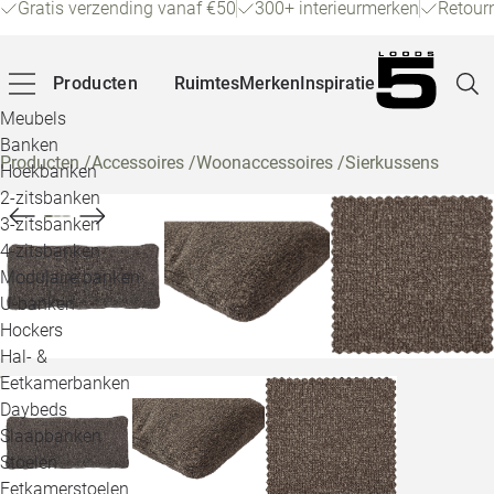
Gratis verzending vanaf €50
300+ interieurmerken
Retour
Producten
Ruimtes
Merken
Inspiratie
Meubels
Banken
Producten
/
Accessoires
/
Woonaccessoires
/
Sierkussens
Hoekbanken
Pagina
2-zitsbanken
3-zitsbanken
4-zitsbanken
Winke
Modulaire banken
U-banken
Klant
Hockers
Hal- &
Veelg
Eetkamerbanken
Daybeds
Openin
Slaapbanken
Loo
Stoelen
Eetkamerstoelen