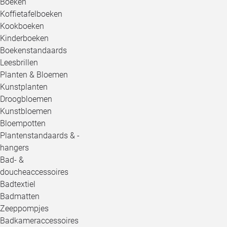
Boeken
Koffietafelboeken
Kookboeken
Kinderboeken
Boekenstandaards
Leesbrillen
Planten & Bloemen
Kunstplanten
Droogbloemen
Kunstbloemen
Bloempotten
Plantenstandaards & -
hangers
Bad- &
doucheaccessoires
Badtextiel
Badmatten
Zeeppompjes
Badkameraccessoires