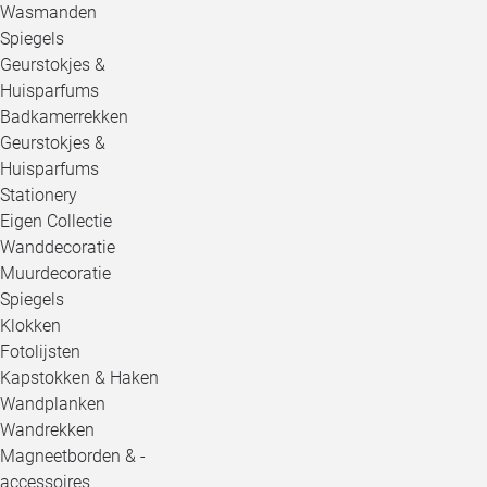
Wasmanden
Spiegels
Geurstokjes &
Huisparfums
Badkamerrekken
Geurstokjes &
Huisparfums
Stationery
Eigen Collectie
Wanddecoratie
Muurdecoratie
Spiegels
Klokken
Fotolijsten
Kapstokken & Haken
Wandplanken
Wandrekken
Magneetborden & -
accessoires