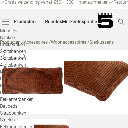
Gratis verzending vanaf €50
300+ interieurmerken
Retour
Producten
Ruimtes
Merken
Inspiratie
Meubels
Banken
Producten
/
Accessoires
/
Woonaccessoires
/
Sierkussens
Hoekbanken
Pagina
2-zitsbanken
3-zitsbanken
4-zitsbanken
Winke
Modulaire banken
U-banken
Klant
Hockers
Hal- &
Veelg
Eetkamerbanken
Daybeds
Openin
Slaapbanken
Loo
Stoelen
Eetkamerstoelen