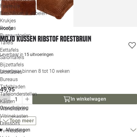
Loo
Fauteuils
Barkrukken & -stoelen
Krukjes
Loo
Poefjes
WOOOD
Bureaustoelen
Loo
Mojo kussen ribstof roestbruin
Tafels
Eettafels
Loo
Leverbaar in
15 uitvoeringen
Salontafels
Bijzettafels
Loo
Leverbaar binnen 8 tot 10 weken
Sidetables
Bureaus
Tafelbladen
49,95
Alle 
Tafelonderstellen
In winkelwagen
Kasten
Omschrijving
Wandkasten
Vitrinekasten
Toon meer
Dressoirs
Afmetingen
Tv meubels