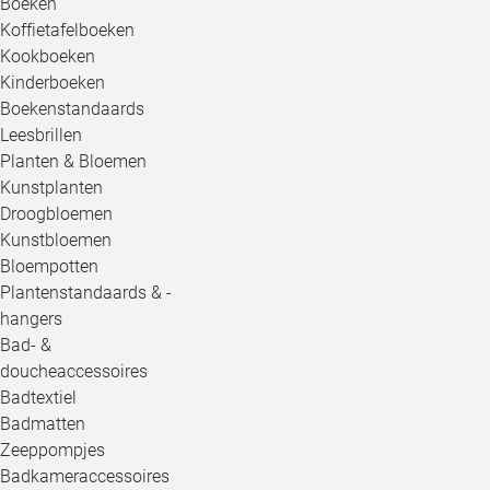
Boeken
Koffietafelboeken
Kookboeken
Kinderboeken
Boekenstandaards
Leesbrillen
Planten & Bloemen
Kunstplanten
Droogbloemen
Kunstbloemen
Bloempotten
Plantenstandaards & -
hangers
Bad- &
doucheaccessoires
Badtextiel
Badmatten
Zeeppompjes
Badkameraccessoires