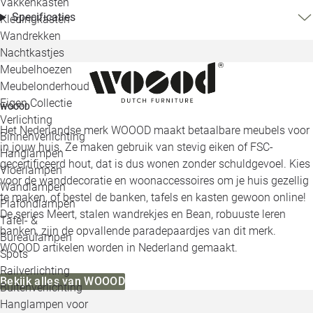
Vakkenkasten
Specificaties
Kledingkasten
Wandrekken
Nachtkastjes
Meubelhoezen
Meubelonderhoud
Eigen Collectie
WOOOD
Verlichting
Het Nederlandse merk WOOOD maakt betaalbare meubels voor
Binnenverlichting
in jouw huis. Ze maken gebruik van stevig eiken of FSC-
Hanglampen
gecertificeerd hout, dat is dus wonen zonder schuldgevoel. Kies
Vloerlampen
voor de wanddecoratie en woonaccessoires om je huis gezellig
Wandlampen
te maken, of bestel de banken, tafels en kasten gewoon online!
Plafondlampen
De series Meert, stalen wandrekjes en Bean, robuuste leren
Tafel- &
banken, zijn de opvallende paradepaardjes van dit merk.
Bureaulampen
WOOOD artikelen worden in Nederland gemaakt.
Spots
Railverlichting
Bekijk alles van WOOOD
Buitenverlichting
Hanglampen voor