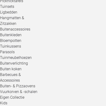
Picknicktafels
Tuinsets
Ligbedden
Hangmatten &
Zitzakken
Buitenaccessoires
Buitenkleden
Bloempotten
Tuinkussens
Parasols
Tuinmeubelhoezen
Buitenverlichting
Buiten koken
Barbecues &
Accessoires
Buiten- & Pizzaovens
Vuurkorven & -schalen
Eigen Collectie
Kids