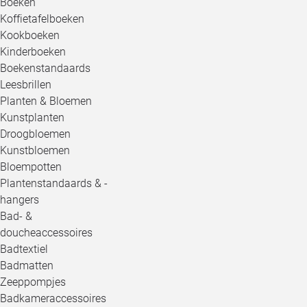
Boeken
Koffietafelboeken
Kookboeken
Kinderboeken
Boekenstandaards
Leesbrillen
Planten & Bloemen
Kunstplanten
Droogbloemen
Kunstbloemen
Bloempotten
Plantenstandaards & -
hangers
Bad- &
doucheaccessoires
Badtextiel
Badmatten
Zeeppompjes
Badkameraccessoires