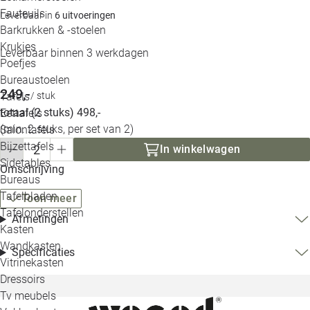
Loo
Fauteuils
Leverbaar in
6 uitvoeringen
Barkrukken & -stoelen
Krukjes
Loo
Leverbaar binnen 3 werkdagen
Poefjes
Bureaustoelen
Loo
249,-
Tafels
/ stuk
totaal (2 stuks) 498,-
Eettafels
Loo
(min. 2 stuks, per set van 2)
Salontafels
Bijzettafels
In winkelwagen
Loo
Sidetables
Omschrijving
Bureaus
Tafelbladen
Toon meer
Alle 
Tafelonderstellen
Afmetingen
Kasten
Wandkasten
Specificaties
Vitrinekasten
Dressoirs
Tv meubels