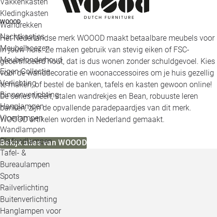
Vakkenkasten
Kledingkasten
WOOOD
Wandrekken
Nachtkastjes
Het Nederlandse merk WOOOD maakt betaalbare meubels voor
Meubelhoezen
in jouw huis. Ze maken gebruik van stevig eiken of FSC-
Meubelonderhoud
gecertificeerd hout, dat is dus wonen zonder schuldgevoel. Kies
Eigen Collectie
voor de wanddecoratie en woonaccessoires om je huis gezellig
Verlichting
te maken, of bestel de banken, tafels en kasten gewoon online!
Binnenverlichting
De series Meert, stalen wandrekjes en Bean, robuuste leren
Hanglampen
banken, zijn de opvallende paradepaardjes van dit merk.
Vloerlampen
WOOOD artikelen worden in Nederland gemaakt.
Wandlampen
Plafondlampen
Bekijk alles van WOOOD
Tafel- &
Bureaulampen
Spots
Railverlichting
Buitenverlichting
Hanglampen voor