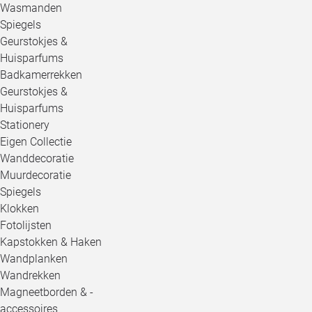
Wasmanden
Spiegels
Geurstokjes &
Huisparfums
Badkamerrekken
Geurstokjes &
Huisparfums
Stationery
Eigen Collectie
Wanddecoratie
Muurdecoratie
Spiegels
Klokken
Fotolijsten
Kapstokken & Haken
Wandplanken
Wandrekken
Magneetborden & -
accessoires