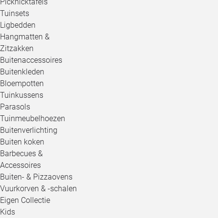
Picknicktafels
Tuinsets
Ligbedden
Hangmatten &
Zitzakken
Buitenaccessoires
Buitenkleden
Bloempotten
Tuinkussens
Parasols
Tuinmeubelhoezen
Buitenverlichting
Buiten koken
Barbecues &
Accessoires
Buiten- & Pizzaovens
Vuurkorven & -schalen
Eigen Collectie
Kids