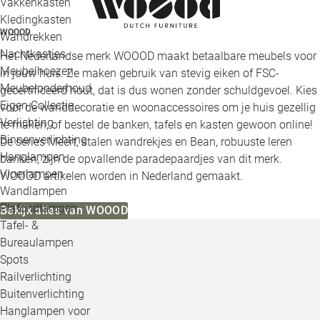
Vakkenkasten
Kledingkasten
WOOOD
Wandrekken
Nachtkastjes
Het Nederlandse merk WOOOD maakt betaalbare meubels voor
Meubelhoezen
in jouw huis. Ze maken gebruik van stevig eiken of FSC-
Meubelonderhoud
gecertificeerd hout, dat is dus wonen zonder schuldgevoel. Kies
Eigen Collectie
voor de wanddecoratie en woonaccessoires om je huis gezellig
Verlichting
te maken, of bestel de banken, tafels en kasten gewoon online!
Binnenverlichting
De series Meert, stalen wandrekjes en Bean, robuuste leren
Hanglampen
banken, zijn de opvallende paradepaardjes van dit merk.
Vloerlampen
WOOOD artikelen worden in Nederland gemaakt.
Wandlampen
Plafondlampen
Bekijk alles van WOOOD
Tafel- &
Bureaulampen
Spots
Railverlichting
Buitenverlichting
Hanglampen voor