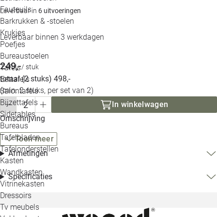
Loo
Fauteuils
Leverbaar in
6 uitvoeringen
Barkrukken & -stoelen
Krukjes
Loo
Leverbaar binnen 3 werkdagen
Poefjes
Bureaustoelen
Loo
249,-
Tafels
/ stuk
totaal (2 stuks) 498,-
Eettafels
Loo
(min. 2 stuks, per set van 2)
Salontafels
Bijzettafels
Loo
In winkelwagen
Sidetables
(out
Omschrijving
Bureaus
Tafelbladen
Toon meer
Alle 
Tafelonderstellen
Afmetingen
Kasten
Wandkasten
Specificaties
Vitrinekasten
Dressoirs
Tv meubels