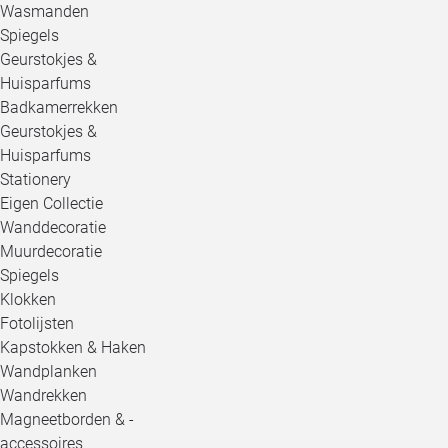
Wasmanden
Spiegels
Geurstokjes &
Huisparfums
Badkamerrekken
Geurstokjes &
Huisparfums
Stationery
Eigen Collectie
Wanddecoratie
Muurdecoratie
Spiegels
Klokken
Fotolijsten
Kapstokken & Haken
Wandplanken
Wandrekken
Magneetborden & -
accessoires