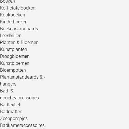
Boeken
Koffietafelboeken
Kookboeken
Kinderboeken
Boekenstandaards
Leesbrillen
Planten & Bloemen
Kunstplanten
Droogbloemen
Kunstbloemen
Bloempotten
Plantenstandaards & -
hangers
Bad- &
doucheaccessoires
Badtextiel
Badmatten
Zeeppompjes
Badkameraccessoires