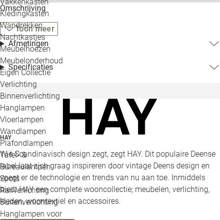
Vakkenkasten
Omschrijving
Kledingkasten
Wandrekken
Toon meer
Nachtkastjes
Afmetingen
Meubelhoezen
Meubelonderhoud
Specificaties
Eigen Collectie
Verlichting
Binnenverlichting
Hanglampen
Vloerlampen
Wandlampen
HAY
Plafondlampen
Wie Scandinavisch design zegt, zegt HAY. Dit populaire Deense
Tafel- &
label laat zich graag inspireren door vintage Deens design en
Bureaulampen
voegt er de technologie en trends van nu aan toe. Inmiddels
Spots
biedt HAY een complete wooncollectie; meubelen, verlichting,
Railverlichting
kleden, woontextiel en accessoires.
Buitenverlichting
Hanglampen voor