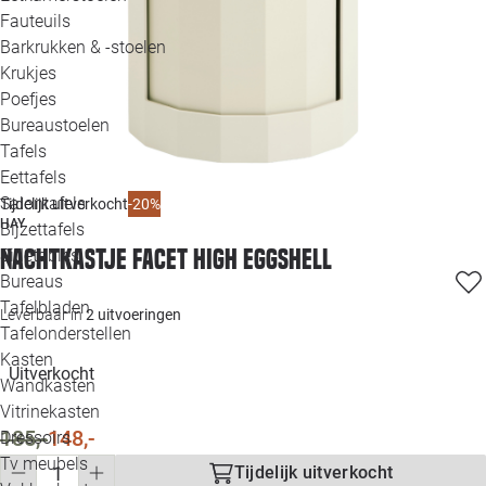
Loo
Fauteuils
Barkrukken & -stoelen
Krukjes
Loo
Poefjes
Bureaustoelen
Loo
Tafels
Eettafels
Loo
Salontafels
-20%
Tijdelijk uitverkocht
HAY
Bijzettafels
Loo
Nachtkastje Facet High eggshell
Sidetables
Bureaus
Tafelbladen
Leverbaar in
2 uitvoeringen
Alle 
Tafelonderstellen
Kasten
Uitverkocht
Wandkasten
Vitrinekasten
185,-
148,-
Dressoirs
Tv meubels
Tijdelijk uitverkocht