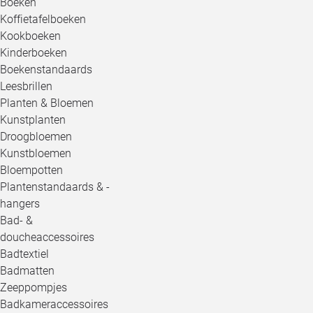
Boeken
Koffietafelboeken
Kookboeken
Kinderboeken
Boekenstandaards
Leesbrillen
Planten & Bloemen
Kunstplanten
Droogbloemen
Kunstbloemen
Bloempotten
Plantenstandaards & -
hangers
Bad- &
doucheaccessoires
Badtextiel
Badmatten
Zeeppompjes
Badkameraccessoires