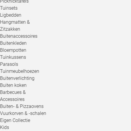
Picknicktafels
Tuinsets
Ligbedden
Hangmatten &
Zitzakken
Buitenaccessoires
Buitenkleden
Bloempotten
Tuinkussens
Parasols
Tuinmeubelhoezen
Buitenverlichting
Buiten koken
Barbecues &
Accessoires
Buiten- & Pizzaovens
Vuurkorven & -schalen
Eigen Collectie
Kids