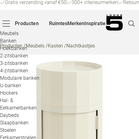
Gratis verzending vanaf €50
300+ interieurmerken
Retour
Producten
Ruimtes
Merken
Inspiratie
Meubels
Banken
Producten
/
Meubels
/
Kasten
/
Nachtkastjes
Hoekbanken
Pagina
2-zitsbanken
3-zitsbanken
4-zitsbanken
Winke
Modulaire banken
U-banken
Klant
Hockers
Hal- &
Veelg
Eetkamerbanken
Daybeds
Openin
Slaapbanken
Loo
Stoelen
Eetkamerstoelen