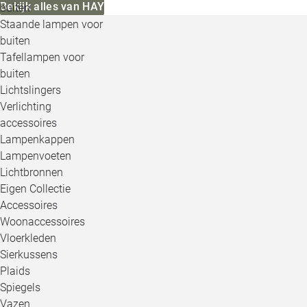
Bekijk alles van HAY
buiten
Staande lampen voor
buiten
Tafellampen voor
buiten
Lichtslingers
Verlichting
accessoires
Lampenkappen
Lampenvoeten
Lichtbronnen
Eigen Collectie
Accessoires
Woonaccessoires
Vloerkleden
Sierkussens
Plaids
Spiegels
Vazen