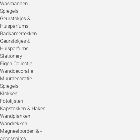
Wasmanden
Spiegels
Geurstokjes &
Huisparfums
Badkamerrekken
Geurstokjes &
Huisparfums
Stationery
Eigen Collectie
Wanddecoratie
Muurdecoratie
Spiegels
Klokken
Fotolijsten
Kapstokken & Haken
Wandplanken
Wandrekken
Magneetborden & -
accessoires