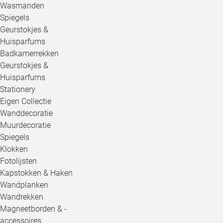
Wasmanden
Spiegels
Geurstokjes &
Huisparfums
Badkamerrekken
Geurstokjes &
Huisparfums
Stationery
Eigen Collectie
Wanddecoratie
Muurdecoratie
Spiegels
Klokken
Fotolijsten
Kapstokken & Haken
Wandplanken
Wandrekken
Magneetborden & -
accessoires