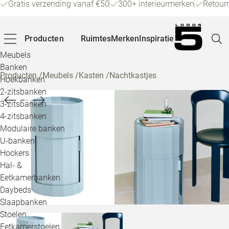
Gratis verzending vanaf €50
300+ interieurmerken
Retour
Producten
Ruimtes
Merken
Inspiratie
Meubels
Banken
Producten
/
Meubels
/
Kasten
/
Nachtkastjes
Hoekbanken
Pagina
2-zitsbanken
3-zitsbanken
4-zitsbanken
Winke
Modulaire banken
U-banken
Klant
Hockers
Hal- &
Veelg
Eetkamerbanken
Daybeds
Openin
Slaapbanken
Loo
Stoelen
Eetkamerstoelen