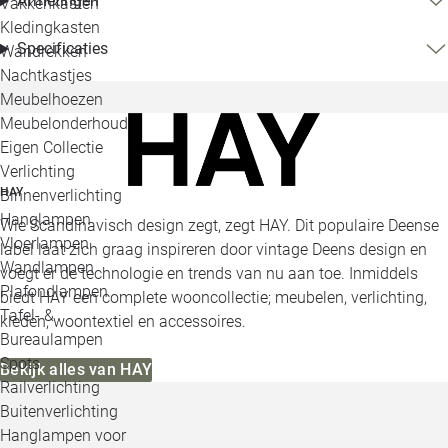
Afmetingen
Vakkenkasten
Kledingkasten
Specificaties
Wandrekken
Nachtkastjes
Meubelhoezen
Meubelonderhoud
Eigen Collectie
Verlichting
HAY
Binnenverlichting
Hanglampen
Wie Scandinavisch design zegt, zegt HAY. Dit populaire Deense
Vloerlampen
label laat zich graag inspireren door vintage Deens design en
Wandlampen
voegt er de technologie en trends van nu aan toe. Inmiddels
Plafondlampen
biedt HAY een complete wooncollectie; meubelen, verlichting,
Tafel- &
kleden, woontextiel en accessoires.
Bureaulampen
Spots
Bekijk alles van HAY
Railverlichting
Buitenverlichting
Hanglampen voor