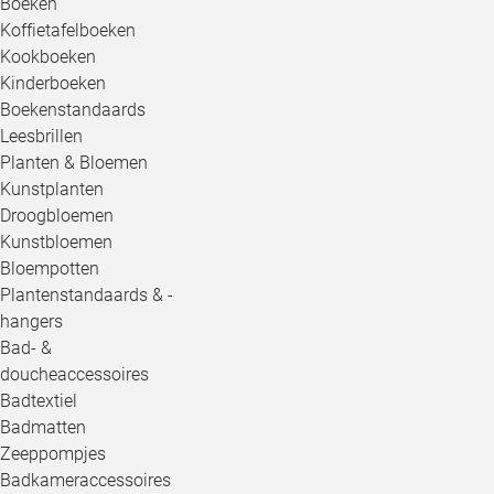
Boeken
Koffietafelboeken
Kookboeken
Kinderboeken
Boekenstandaards
Leesbrillen
Planten & Bloemen
Kunstplanten
Droogbloemen
Kunstbloemen
Bloempotten
Plantenstandaards & -
hangers
Bad- &
doucheaccessoires
Badtextiel
Badmatten
Zeeppompjes
Badkameraccessoires