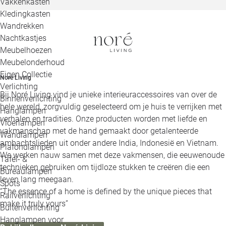
Vakkenkasten
Kledingkasten
Wandrekken
Nachtkastjes
Meubelhoezen
Meubelonderhoud
Eigen Collectie
Noré Living
Verlichting
Bij Noré Living vind je unieke interieuraccessoires van over de
Binnenverlichting
hele wereld, zorgvuldig geselecteerd om je huis te verrijken met
Hanglampen
verhalen en tradities. Onze producten worden met liefde en
Vloerlampen
vakmanschap met de hand gemaakt door getalenteerde
Wandlampen
ambachtslieden uit onder andere India, Indonesië en Vietnam.
Plafondlampen
We werken nauw samen met deze vakmensen, die eeuwenoude
Tafel- &
technieken gebruiken om tijdloze stukken te creëren die een
Bureaulampen
leven lang meegaan.
Spots
‘’The essence of a home is defined by the unique pieces that
Railverlichting
make it truly yours’’
Buitenverlichting
Hanglampen voor