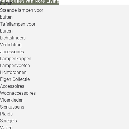
Bekijk alles van Noré Living
buiten
Staande lampen voor
buiten
Tafellampen voor
buiten
Lichtslingers
Verlichting
accessoires
Lampenkappen
Lampenvoeten
Lichtbronnen
Eigen Collectie
Accessoires
Woonaccessoires
Vloerkleden
Sierkussens
Plaids
Spiegels
Vazen