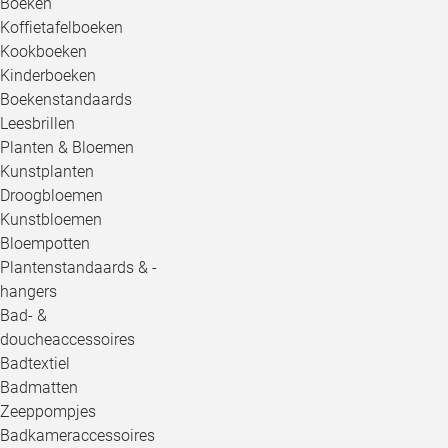
Boeken
Koffietafelboeken
Kookboeken
Kinderboeken
Boekenstandaards
Leesbrillen
Planten & Bloemen
Kunstplanten
Droogbloemen
Kunstbloemen
Bloempotten
Plantenstandaards & -
hangers
Bad- &
doucheaccessoires
Badtextiel
Badmatten
Zeeppompjes
Badkameraccessoires