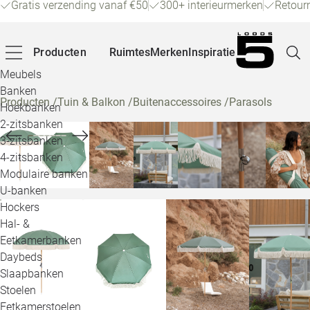
Gratis verzending vanaf €50
300+ interieurmerken
Retour
Producten
Ruimtes
Merken
Inspiratie
Meubels
Banken
Producten
/
Tuin & Balkon
/
Buitenaccessoires
/
Parasols
Hoekbanken
Pagina
2-zitsbanken
3-zitsbanken
4-zitsbanken
Winke
Modulaire banken
U-banken
Klant
Hockers
Hal- &
Veelg
Eetkamerbanken
Daybeds
Openin
Slaapbanken
Loo
Stoelen
Eetkamerstoelen