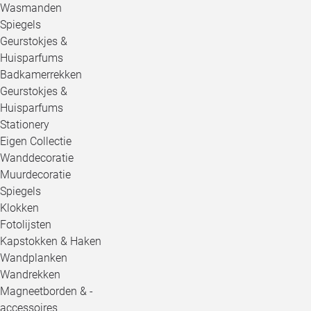
Wasmanden
Spiegels
Geurstokjes &
Huisparfums
Badkamerrekken
Geurstokjes &
Huisparfums
Stationery
Eigen Collectie
Wanddecoratie
Muurdecoratie
Spiegels
Klokken
Fotolijsten
Kapstokken & Haken
Wandplanken
Wandrekken
Magneetborden & -
accessoires