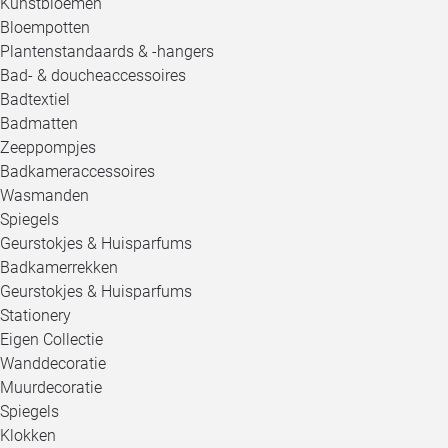
Kunstbloemen
Bloempotten
Plantenstandaards & -hangers
Bad- & doucheaccessoires
Badtextiel
Badmatten
Zeeppompjes
Badkameraccessoires
Wasmanden
Spiegels
Geurstokjes & Huisparfums
Badkamerrekken
Geurstokjes & Huisparfums
Stationery
Eigen Collectie
Wanddecoratie
Muurdecoratie
Spiegels
Klokken