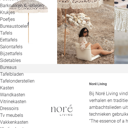
Barkrukken & -stoelen
Krukjes
Poefjes
Bureaustoelen
Tafels
Eettafels
Salontafels
Bijzettafels
Sidetables
Bureaus
Tafelbladen
Tafelonderstellen
Noré Living
Kasten
Bij Noré Living vin
Wandkasten
verhalen en tradit
Vitrinekasten
ambachtslieden ui
Dressoirs
technieken gebruik
Tv meubels
‘’The essence of a 
Vakkenkasten