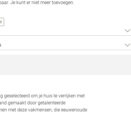
Loods 5 Za
aar. Je kunt er niet meer toevoegen.
Loods 5 Gara
r
Alle openingst
s
ig geselecteerd om je huis te verrijken met
hand gemaakt door getalenteerde
samen met deze vakmensen, die eeuwenoude