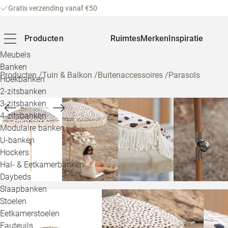
Gratis verzending vanaf €50
Producten
Ruimtes
Merken
Inspiratie
Meubels
Banken
Producten
/
Tuin & Balkon
/
Buitenaccessoires
/
Parasols
Hoekbanken
2-zitsbanken
3-zitsbanken
4-zitsbanken
Modulaire banken
U-banken
Hockers
Hal- & Eetkamerbanken
Daybeds
Slaapbanken
Stoelen
Eetkamerstoelen
Fauteuils