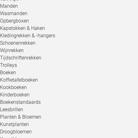
Manden
Wasmanden
Opbergboxen
Kapstokken & Haken
Kledingrekken & -hangers
Schoenenrekken
Wijnrekken
Tijdschriftenrekken
Trolleys
Boeken
Koffietafelboeken
Kookboeken
Kinderboeken
Boekenstandaards
Leesbrillen
Planten & Bloemen
Kunstplanten
Droogbloemen