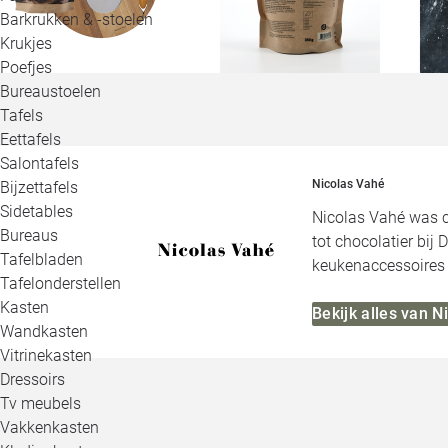
Barkrukken & -stoelen
Krukjes
Poefjes
Bureaustoelen
Tafels
Eettafels
Salontafels
Nicolas Vahé
Bijzettafels
Sidetables
Nicolas Vahé was ch
Bureaus
tot chocolatier bij
Tafelbladen
keukenaccessoires 
Tafelonderstellen
Kasten
Bekijk alles van N
Wandkasten
Vitrinekasten
Dressoirs
Tv meubels
Vakkenkasten