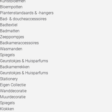
Kunstbloemen
Bloempotten
Plantenstandaards & -hangers
Bad- & doucheaccessoires
Badtextiel
Badmatten
Zeeppompjes
Badkameraccessoires
Wasmanden
Spiegels
Geurstokjes & Huisparfums
Badkamerrekken
Geurstokjes & Huisparfums
Stationery
Eigen Collectie
Wanddecoratie
Muurdecoratie
Spiegels
Klokken