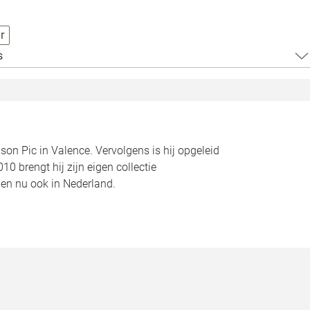
Loods 5 Za
r
Loods 5 Gara
s
Alle openingst
son Pic in Valence. Vervolgens is hij opgeleid
0 brengt hij zijn eigen collectie
en nu ook in Nederland.