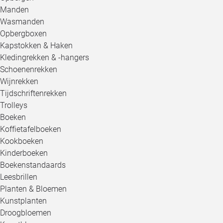
Manden
Wasmanden
Opbergboxen
Kapstokken & Haken
Kledingrekken & -hangers
Schoenenrekken
Wijnrekken
Tijdschriftenrekken
Trolleys
Boeken
Koffietafelboeken
Kookboeken
Kinderboeken
Boekenstandaards
Leesbrillen
Planten & Bloemen
Kunstplanten
Droogbloemen