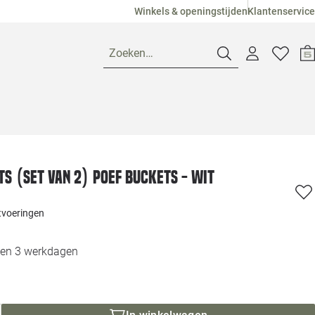
Winkels & openingstijden
Klantenservice
Zoeken…
Openingstijden
Pagina suggesties
Loods 5 Ame
ts (Set van 2) Poef Buckets - Wit
Winkels
Loods 5 Dui
itvoeringen
Klantenservice
Loods 5 Maas
nen 3 werkdagen
Veelgestelde vragen
Loods 5 Slie