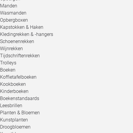
Manden
Wasmanden
Opbergboxen
Kapstokken & Haken
Kledingrekken & -hangers
Schoenenrekken
Wijnrekken
Tijdschriftenrekken
Trolleys
Boeken
Koffietafelboeken
Kookboeken
Kinderboeken
Boekenstandaards
Leesbrillen
Planten & Bloemen
Kunstplanten
Droogbloemen