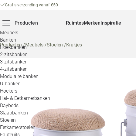
Gratis verzending vanaf €50
Producten
Ruimtes
Merken
Inspiratie
Meubels
Banken
Producten
/
Meubels
/
Stoelen
/
Krukjes
Hoekbanken
2-zitsbanken
3-zitsbanken
4-zitsbanken
Modulaire banken
U-banken
Hockers
Hal- & Eetkamerbanken
Daybeds
Slaapbanken
Stoelen
Eetkamerstoelen
Fauteuils