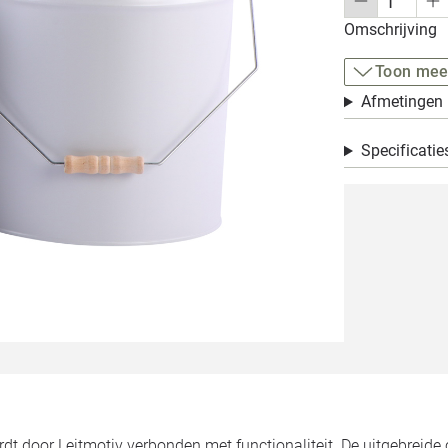
Omschrijving
Toon mee
Afmetingen
Specificatie
dt door Leitmotiv verbonden met functionaliteit. De uitgebreide 