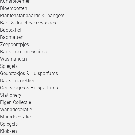
Kunstbloemen
Bloempotten
Plantenstandaards & -hangers
Bad- & doucheaccessoires
Badtextiel
Badmatten
Zeeppompjes
Badkameraccessoires
Wasmanden
Spiegels
Geurstokjes & Huisparfums
Badkamerrekken
Geurstokjes & Huisparfums
Stationery
Eigen Collectie
Wanddecoratie
Muurdecoratie
Spiegels
Klokken