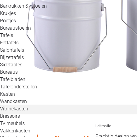
Barkrukken & -stoelen
Krukjes
Poefjes
Bureaustoelen
Tafels
Eettafels
Salontafels
Bijzettafels
Sidetables
Bureaus
Tafelbladen
Tafelonderstellen
Kasten
Wandkasten
Vitrinekasten
Dressoirs
Tv meubels
Leitmotiv
Vakkenkasten
Prachtig design wor