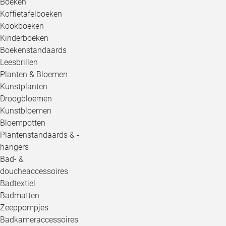
Boeken
Koffietafelboeken
Kookboeken
Kinderboeken
Boekenstandaards
Leesbrillen
Planten & Bloemen
Kunstplanten
Droogbloemen
Kunstbloemen
Bloempotten
Plantenstandaards & -
hangers
Bad- &
doucheaccessoires
Badtextiel
Badmatten
Zeeppompjes
Badkameraccessoires