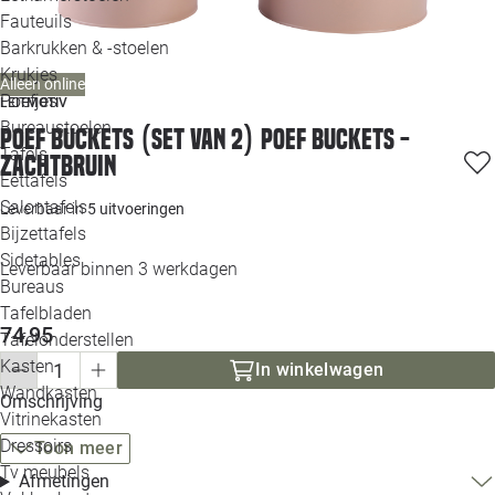
Loo
Fauteuils
Barkrukken & -stoelen
Krukjes
Loo
Alleen online
Poefjes
LEITMOTIV
Bureaustoelen
Poef Buckets (Set van 2) Poef Buckets -
Loo
Tafels
Zachtbruin
Eettafels
Loo
Salontafels
Leverbaar in
5 uitvoeringen
Bijzettafels
Loo
Sidetables
Leverbaar binnen 3 werkdagen
Bureaus
Tafelbladen
Alle 
74,95
Tafelonderstellen
Kasten
In winkelwagen
Wandkasten
Omschrijving
Vitrinekasten
Dressoirs
Toon meer
Tv meubels
Afmetingen