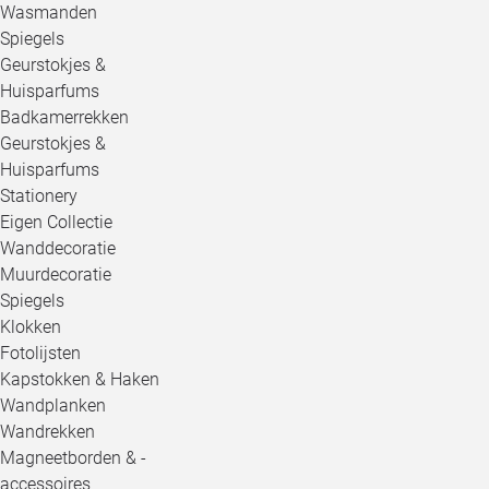
Wasmanden
Spiegels
Geurstokjes &
Huisparfums
Badkamerrekken
Geurstokjes &
Huisparfums
Stationery
Eigen Collectie
Wanddecoratie
Muurdecoratie
Spiegels
Klokken
Fotolijsten
Kapstokken & Haken
Wandplanken
Wandrekken
Magneetborden & -
accessoires