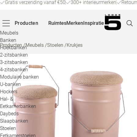
Gratis verzending vanaf €50
300+ interieurmerken
Retour
Producten
Ruimtes
Merken
Inspiratie
Meubels
Banken
Producten
/
Meubels
/
Stoelen
/
Krukjes
Hoekbanken
Pagina
2-zitsbanken
3-zitsbanken
4-zitsbanken
Winke
Modulaire banken
U-banken
Klant
Hockers
Hal- &
Veelg
Eetkamerbanken
Daybeds
Openin
Slaapbanken
Loo
Stoelen
Eetkamerstoelen