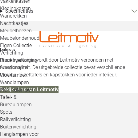
Vakkenkasten
Kledingkasten
Specificaties
Wandrekken
Nachtkastjes
Meubelhoezen
Meubelonderhoud
Eigen Collectie
Leitmotiv
Verlichting
Prachtig design wordt door Leitmotiv verbonden met
Binnenverlichting
functionaliteit. De uitgebreide collectie bevat verschillende
Hanglampen
lampen, bijzettafels en kapstokken voor ieder interieur.
Vloerlampen
Wandlampen
Bekijk alles van Leitmotiv
Plafondlampen
Tafel- &
Bureaulampen
Spots
Railverlichting
Buitenverlichting
Hanglampen voor