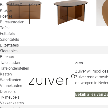
Barkrukken & -stoelen
Krukjes
Poefjes
Bureaustoelen
Tafels
Eettafels
Salontafels
Bijzettafels
Sidetables
Bureaus
Tafelbladen
Zuiver
Tafelonderstellen
Zuiver wil mooi des
Kasten
Zuiver maakt meubels
Wandkasten
ontworpen in Neder
Vitrinekasten
Dressoirs
Bekijk alles van Z
Tv meubels
Vakkenkasten