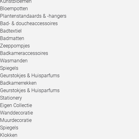
Kunstbloemen
Bloempotten
Plantenstandaards & -hangers
Bad- & doucheaccessoires
Badtextiel
Badmatten
Zeeppompjes
Badkameraccessoires
Wasmanden
Spiegels
Geurstokjes & Huisparfums
Badkamerrekken
Geurstokjes & Huisparfums
Stationery
Eigen Collectie
Wanddecoratie
Muurdecoratie
Spiegels
Klokken