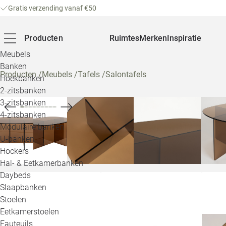
Gratis verzending vanaf €50
Producten
Ruimtes
Merken
Inspiratie
Meubels
Banken
Producten
/
Meubels
/
Tafels
/
Salontafels
Hoekbanken
2-zitsbanken
3-zitsbanken
4-zitsbanken
Modulaire banken
U-banken
Hockers
Hal- & Eetkamerbanken
Daybeds
Slaapbanken
Stoelen
Eetkamerstoelen
Fauteuils