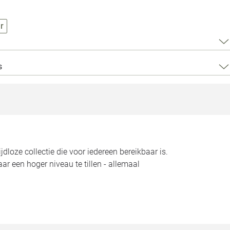
Loods 5 Za
r
Loods 5 Gara
Alle openingst
s
dloze collectie die voor iedereen bereikbaar is.
aar een hoger niveau te tillen - allemaal