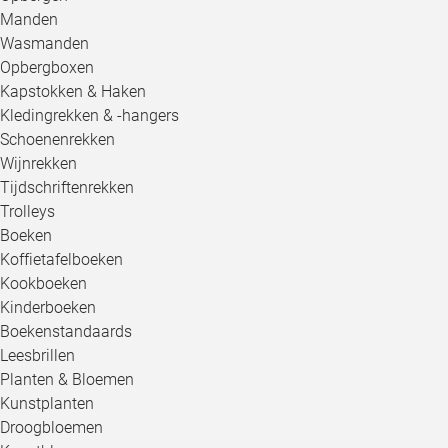
Manden
Wasmanden
Opbergboxen
Kapstokken & Haken
Kledingrekken & -hangers
Schoenenrekken
Wijnrekken
Tijdschriftenrekken
Trolleys
Boeken
Koffietafelboeken
Kookboeken
Kinderboeken
Boekenstandaards
Leesbrillen
Planten & Bloemen
Kunstplanten
Droogbloemen