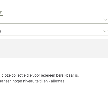
Loods 5 Za
r
Loods 5 Gara
Alle openingst
s
dloze collectie die voor iedereen bereikbaar is.
aar een hoger niveau te tillen - allemaal