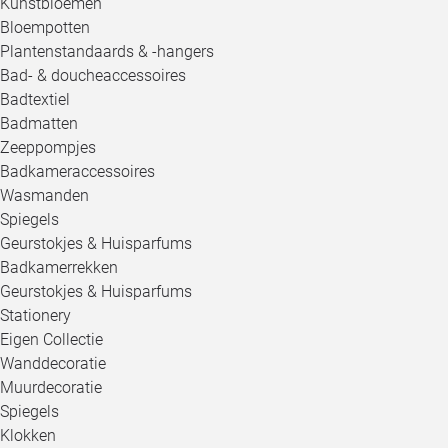
Kunstbloemen
Bloempotten
Plantenstandaards & -hangers
Bad- & doucheaccessoires
Badtextiel
Badmatten
Zeeppompjes
Badkameraccessoires
Wasmanden
Spiegels
Geurstokjes & Huisparfums
Badkamerrekken
Geurstokjes & Huisparfums
Stationery
Eigen Collectie
Wanddecoratie
Muurdecoratie
Spiegels
Klokken