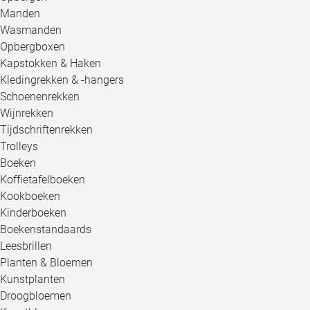
Manden
Wasmanden
Opbergboxen
Kapstokken & Haken
Kledingrekken & -hangers
Schoenenrekken
Wijnrekken
Tijdschriftenrekken
Trolleys
Boeken
Koffietafelboeken
Kookboeken
Kinderboeken
Boekenstandaards
Leesbrillen
Planten & Bloemen
Kunstplanten
Droogbloemen