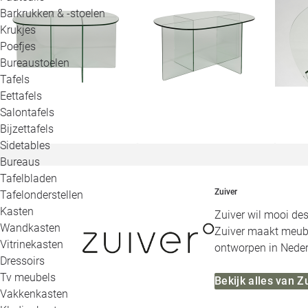
Barkrukken & -stoelen
Krukjes
Poefjes
Bureaustoelen
Tafels
Eettafels
Salontafels
Bijzettafels
Sidetables
Bureaus
Tafelbladen
Zuiver
Tafelonderstellen
Kasten
Zuiver wil mooi des
Wandkasten
Zuiver maakt meubels
Vitrinekasten
ontworpen in Neder
Dressoirs
Tv meubels
Bekijk alles van Z
Vakkenkasten