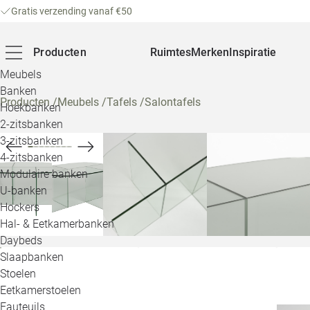
Gratis verzending vanaf €50
Producten
Ruimtes
Merken
Inspiratie
Meubels
Banken
Producten
/
Meubels
/
Tafels
/
Salontafels
Hoekbanken
2-zitsbanken
3-zitsbanken
4-zitsbanken
Modulaire banken
U-banken
Hockers
Hal- & Eetkamerbanken
Daybeds
Slaapbanken
Stoelen
Eetkamerstoelen
Fauteuils