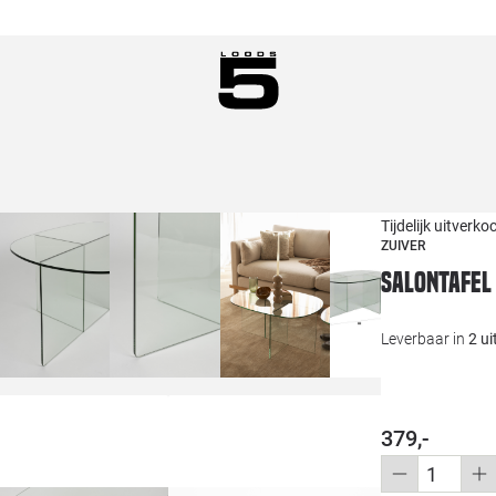
Tijdelijk uitverko
ZUIVER
Salontafel
Leverbaar in
2 u
379,-