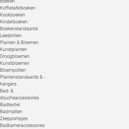
Boeken
Koffietafelboeken
Kookboeken
Kinderboeken
Boekenstandaards
Leesbrillen
Planten & Bloemen
Kunstplanten
Droogbloemen
Kunstbloemen
Bloempotten
Plantenstandaards & -
hangers
Bad- &
doucheaccessoires
Badtextiel
Badmatten
Zeeppompjes
Badkameraccessoires