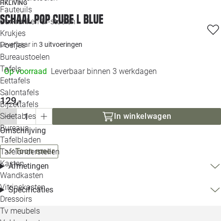
HKLIVING
Loo
Fauteuils
Schaal Pop cube L blue
Barkrukken & -stoelen
Krukjes
Loo
Poefjes
Leverbaar in
3 uitvoeringen
Bureaustoelen
Loo
Tafels
Op voorraad
Leverbaar binnen 3 werkdagen
Eettafels
Loo
Salontafels
129,-
Bijzettafels
Loo
Sidetables
In winkelwagen
(out
Bureaus
Omschrijving
Tafelbladen
Alle 
Toon meer
Tafelonderstellen
Kasten
Afmetingen
Wandkasten
Vitrinekasten
Specificaties
Dressoirs
Tv meubels