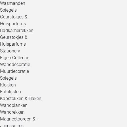
Wasmanden
Spiegels
Geurstokjes &
Huisparfums
Badkamerrekken
Geurstokjes &
Huisparfums
Stationery
Eigen Collectie
Wanddecoratie
Muurdecoratie
Spiegels
Klokken
Fotolijsten
Kapstokken & Haken
Wandplanken
Wandrekken
Magneetborden & -
accessoires