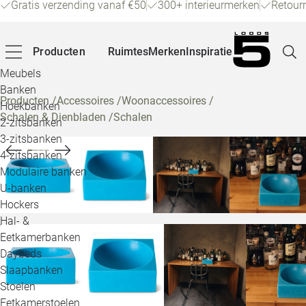
Gratis verzending vanaf €50
300+ interieurmerken
Retour
Producten
Ruimtes
Merken
Inspiratie
Meubels
Banken
Producten
/
Accessoires
/
Woonaccessoires
/
Hoekbanken
Schalen & Dienbladen
/
Schalen
Pagina
2-zitsbanken
3-zitsbanken
4-zitsbanken
Winke
Modulaire banken
U-banken
Klant
Hockers
Hal- &
Veelg
Eetkamerbanken
Daybeds
Openin
Slaapbanken
Loo
Stoelen
Eetkamerstoelen