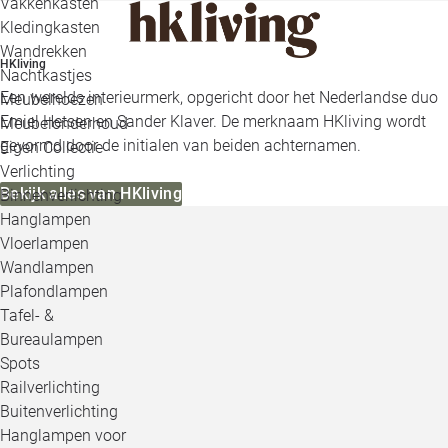
Vakkenkasten
Kledingkasten
Wandrekken
HKliving
Nachtkastjes
Een werelds interieurmerk, opgericht door het Nederlandse duo
Meubelhoezen
Emiel Hetsen en Sander Klaver. De merknaam HKliving wordt
Meubelonderhoud
gevormd door de initialen van beiden achternamen.
Eigen Collectie
Verlichting
Bekijk alles van HKliving
Binnenverlichting
Hanglampen
Vloerlampen
Wandlampen
Plafondlampen
Tafel- &
Bureaulampen
Spots
Railverlichting
Buitenverlichting
Hanglampen voor