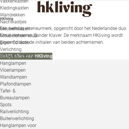
Vakkenkasten
Kledingkasten
Wandrekken
HKliving
Nachtkastjes
Een werelds interieurmerk, opgericht door het Nederlandse duo
Meubelhoezen
Emiel Hetsen en Sander Klaver. De merknaam HKliving wordt
Meubelonderhoud
gevormd door de initialen van beiden achternamen.
Eigen Collectie
Verlichting
Bekijk alles van HKliving
Binnenverlichting
Hanglampen
Vloerlampen
Wandlampen
Plafondlampen
Tafel- &
Bureaulampen
Spots
Railverlichting
Buitenverlichting
Hanglampen voor