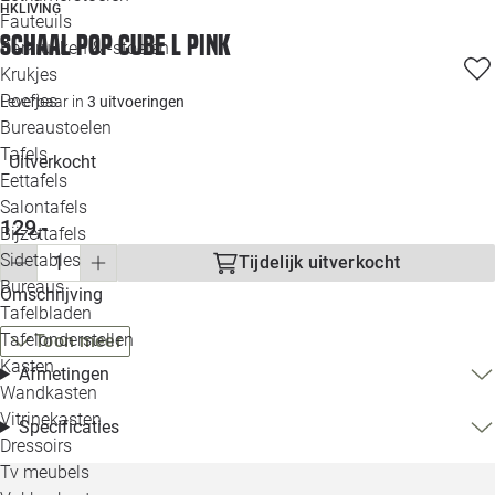
HKLIVING
Loo
Fauteuils
Schaal Pop cube L pink
Barkrukken & -stoelen
Krukjes
Loo
Poefjes
Leverbaar in
3 uitvoeringen
Bureaustoelen
Loo
Tafels
Uitverkocht
Eettafels
Loo
Salontafels
129,-
Bijzettafels
Loo
Sidetables
Tijdelijk uitverkocht
Bureaus
Omschrijving
Tafelbladen
Alle 
Tafelonderstellen
Toon meer
Kasten
Afmetingen
Wandkasten
Vitrinekasten
Specificaties
Dressoirs
Tv meubels