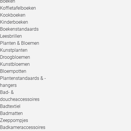
Boeken
Koffietafelboeken
Kookboeken
Kinderboeken
Boekenstandaards
Leesbrillen
Planten & Bloemen
Kunstplanten
Droogbloemen
Kunstbloemen
Bloempotten
Plantenstandaards & -
hangers
Bad- &
doucheaccessoires
Badtextiel
Badmatten
Zeeppompjes
Badkameraccessoires