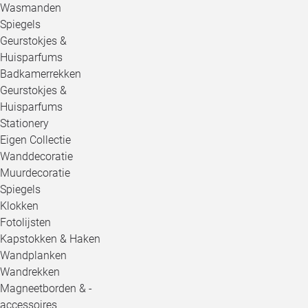
Wasmanden
Spiegels
Geurstokjes &
Huisparfums
Badkamerrekken
Geurstokjes &
Huisparfums
Stationery
Eigen Collectie
Wanddecoratie
Muurdecoratie
Spiegels
Klokken
Fotolijsten
Kapstokken & Haken
Wandplanken
Wandrekken
Magneetborden & -
accessoires