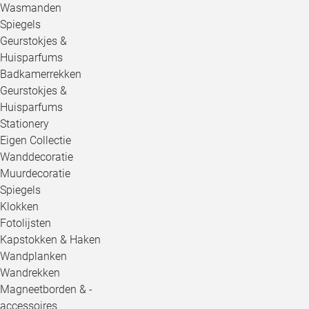
Wasmanden
Spiegels
Geurstokjes &
Huisparfums
Badkamerrekken
Geurstokjes &
Huisparfums
Stationery
Eigen Collectie
Wanddecoratie
Muurdecoratie
Spiegels
Klokken
Fotolijsten
Kapstokken & Haken
Wandplanken
Wandrekken
Magneetborden & -
accessoires