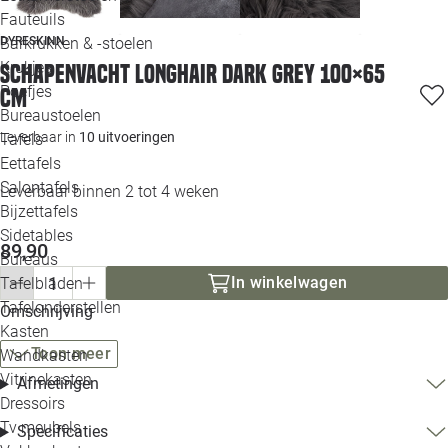
Loo
Fauteuils
Barkrukken & -stoelen
DYRESKINN
Krukjes
Schapenvacht longhair dark grey 100×65
Loo
Poefjes
cm
Bureaustoelen
Loo
Leverbaar in
10 uitvoeringen
Tafels
Eettafels
Loo
Salontafels
Leverbaar binnen 2 tot 4 weken
Bijzettafels
Loo
Sidetables
89,90
Bureaus
In winkelwagen
Tafelbladen
Alle 
Tafelonderstellen
Omschrijving
Kasten
Toon meer
Wandkasten
Vitrinekasten
Afmetingen
Dressoirs
Tv meubels
Specificaties