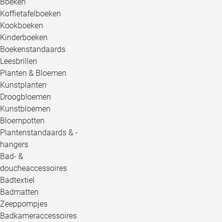
Boeken
Koffietafelboeken
Kookboeken
Kinderboeken
Boekenstandaards
Leesbrillen
Planten & Bloemen
Kunstplanten
Droogbloemen
Kunstbloemen
Bloempotten
Plantenstandaards & -
hangers
Bad- &
doucheaccessoires
Badtextiel
Badmatten
Zeeppompjes
Badkameraccessoires