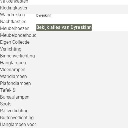
Vakkenkasten
Kledingkasten
Wandrekken
Dyreskinn
Nachtkastjes
Bekijk alles van Dyreskinn
Meubelhoezen
Meubelonderhoud
Eigen Collectie
Verlichting
Binnenverlichting
Hanglampen
Vloerlampen
Wandlampen
Plafondlampen
Tafel- &
Bureaulampen
Spots
Railverlichting
Buitenverlichting
Hanglampen voor