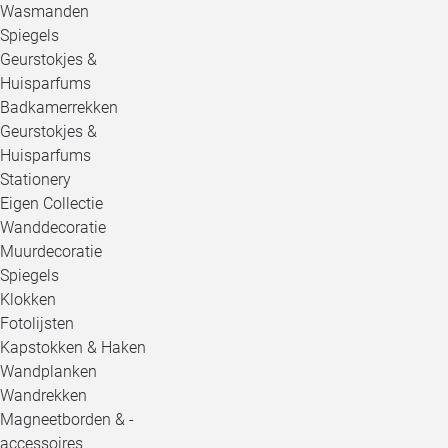
Wasmanden
Spiegels
Geurstokjes &
Huisparfums
Badkamerrekken
Geurstokjes &
Huisparfums
Stationery
Eigen Collectie
Wanddecoratie
Muurdecoratie
Spiegels
Klokken
Fotolijsten
Kapstokken & Haken
Wandplanken
Wandrekken
Magneetborden & -
accessoires