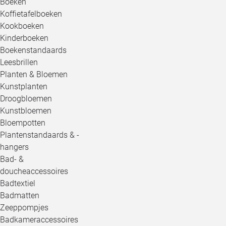
Boeken
Koffietafelboeken
Kookboeken
Kinderboeken
Boekenstandaards
Leesbrillen
Planten & Bloemen
Kunstplanten
Droogbloemen
Kunstbloemen
Bloempotten
Plantenstandaards & -
hangers
Bad- &
doucheaccessoires
Badtextiel
Badmatten
Zeeppompjes
Badkameraccessoires