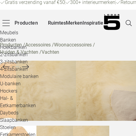
Gratis verzending vanaf €50
300+ interieurmerken
Retour
Producten
Ruimtes
Merken
Inspiratie
Meubels
Banken
Producten
/
Accessoires
/
Woonaccessoires
/
Hoekbanken
Huiden & Vachten
/
Vachten
Pagina
2-zitsbanken
3-zitsbanken
4-zitsbanken
Winke
Modulaire banken
U-banken
Klant
Hockers
Hal- &
Veelg
Eetkamerbanken
Daybeds
Openin
Slaapbanken
Loo
Stoelen
Eetkamerstoelen