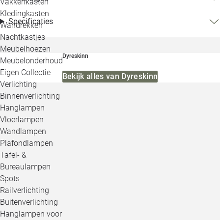
Vakkenkasten
Kledingkasten
Specificaties
Wandrekken
Nachtkastjes
Meubelhoezen
Dyreskinn
Meubelonderhoud
Eigen Collectie
Bekijk alles van Dyreskinn
Verlichting
Binnenverlichting
Hanglampen
Vloerlampen
Wandlampen
Plafondlampen
Tafel- &
Bureaulampen
Spots
Railverlichting
Buitenverlichting
Hanglampen voor