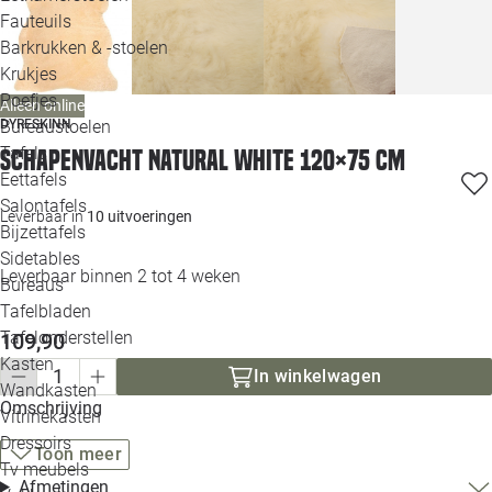
Loo
Fauteuils
Barkrukken & -stoelen
Krukjes
Loo
Poefjes
Alleen online
DYRESKINN
Bureaustoelen
Loo
Tafels
Schapenvacht natural white 120×75 cm
Eettafels
Loo
Salontafels
Leverbaar in
10 uitvoeringen
Bijzettafels
Loo
Sidetables
Leverbaar binnen 2 tot 4 weken
Bureaus
Tafelbladen
Alle 
Tafelonderstellen
109,90
Kasten
In winkelwagen
Wandkasten
Omschrijving
Vitrinekasten
Dressoirs
Toon meer
Tv meubels
Afmetingen