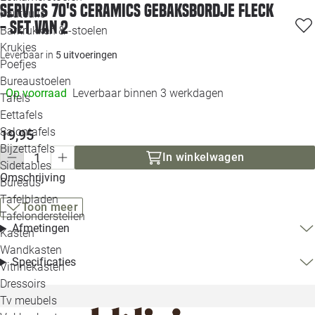
Servies 70's ceramics gebaksbordje fleck
Loo
Fauteuils
- set van 2
Barkrukken & -stoelen
Krukjes
Loo
Leverbaar in
5 uitvoeringen
Poefjes
Bureaustoelen
Loo
Op voorraad
Leverbaar binnen 3 werkdagen
Tafels
Eettafels
Loo
Salontafels
19,95
Bijzettafels
In winkelwagen
Loo
Sidetables
Omschrijving
Bureaus
Tafelbladen
Toon meer
Alle 
Tafelonderstellen
Afmetingen
Kasten
Wandkasten
Specificaties
Vitrinekasten
Dressoirs
Tv meubels