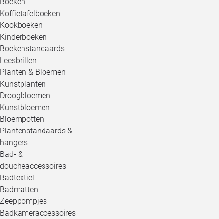
Boeken
Koffietafelboeken
Kookboeken
Kinderboeken
Boekenstandaards
Leesbrillen
Planten & Bloemen
Kunstplanten
Droogbloemen
Kunstbloemen
Bloempotten
Plantenstandaards & -
hangers
Bad- &
doucheaccessoires
Badtextiel
Badmatten
Zeeppompjes
Badkameraccessoires