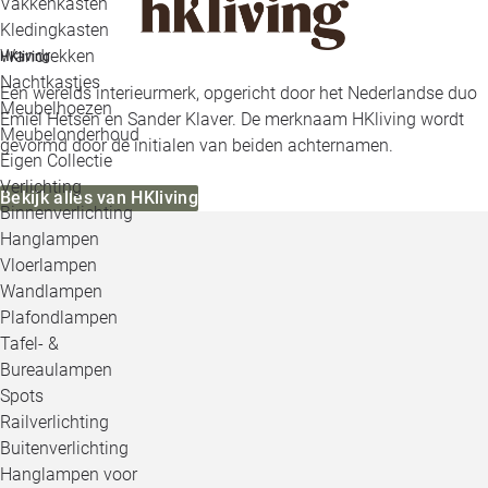
Vakkenkasten
Kledingkasten
Wandrekken
HKliving
Nachtkastjes
Een werelds interieurmerk, opgericht door het Nederlandse duo
Meubelhoezen
Emiel Hetsen en Sander Klaver. De merknaam HKliving wordt
Meubelonderhoud
gevormd door de initialen van beiden achternamen.
Eigen Collectie
Verlichting
Bekijk alles van HKliving
Binnenverlichting
Hanglampen
Vloerlampen
Wandlampen
Plafondlampen
Tafel- &
Bureaulampen
Spots
Railverlichting
Buitenverlichting
Hanglampen voor