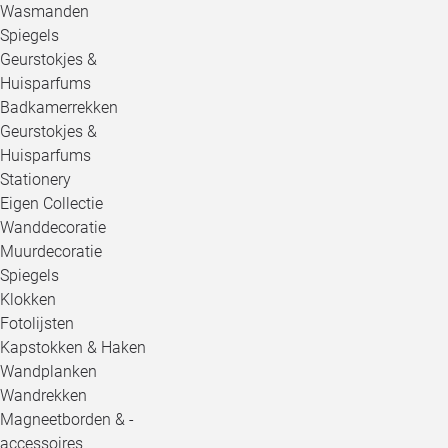
Wasmanden
Spiegels
Geurstokjes &
Huisparfums
Badkamerrekken
Geurstokjes &
Huisparfums
Stationery
Eigen Collectie
Wanddecoratie
Muurdecoratie
Spiegels
Klokken
Fotolijsten
Kapstokken & Haken
Wandplanken
Wandrekken
Magneetborden & -
accessoires