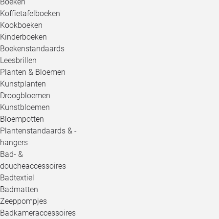
Boeken
Koffietafelboeken
Kookboeken
Kinderboeken
Boekenstandaards
Leesbrillen
Planten & Bloemen
Kunstplanten
Droogbloemen
Kunstbloemen
Bloempotten
Plantenstandaards & -
hangers
Bad- &
doucheaccessoires
Badtextiel
Badmatten
Zeeppompjes
Badkameraccessoires