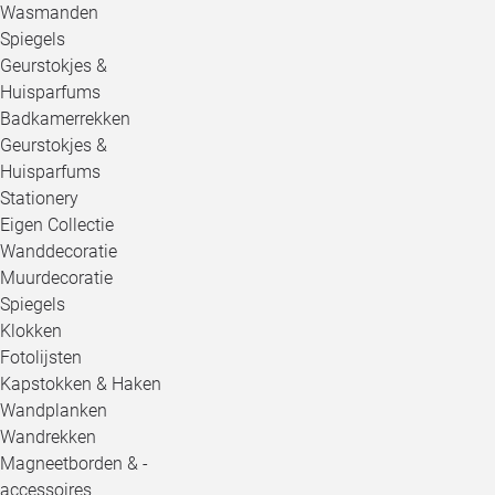
Wasmanden
Spiegels
Geurstokjes &
Huisparfums
Badkamerrekken
Geurstokjes &
Huisparfums
Stationery
Eigen Collectie
Wanddecoratie
Muurdecoratie
Spiegels
Klokken
Fotolijsten
Kapstokken & Haken
Wandplanken
Wandrekken
Magneetborden & -
accessoires