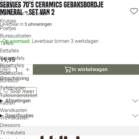
Servies 70's ceramics gebaksbordje
Loo
Fauteuils
mineral - set van 2
Barkrukken & -stoelen
Krukjes
Loo
Leverbaar in
5 uitvoeringen
Poefjes
Bureaustoelen
Loo
Op voorraad
Leverbaar binnen 3 werkdagen
Tafels
Eettafels
Loo
Salontafels
19,95
Bijzettafels
In winkelwagen
Loo
Sidetables
Omschrijving
Bureaus
Tafelbladen
Toon meer
Alle 
Tafelonderstellen
Afmetingen
Kasten
Wandkasten
Specificaties
Vitrinekasten
Dressoirs
Tv meubels