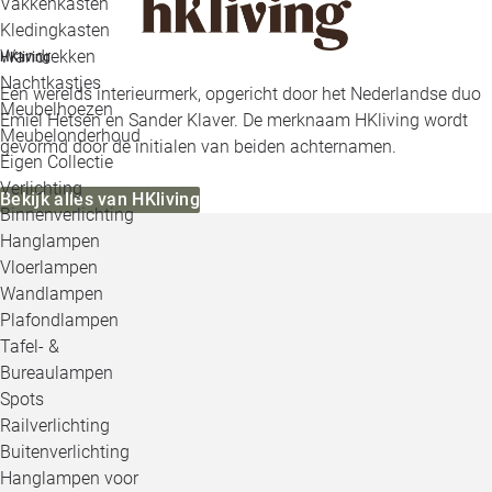
Vakkenkasten
Kledingkasten
Wandrekken
HKliving
Nachtkastjes
Een werelds interieurmerk, opgericht door het Nederlandse duo
Meubelhoezen
Emiel Hetsen en Sander Klaver. De merknaam HKliving wordt
Meubelonderhoud
gevormd door de initialen van beiden achternamen.
Eigen Collectie
Verlichting
Bekijk alles van HKliving
Binnenverlichting
Hanglampen
Vloerlampen
Wandlampen
Plafondlampen
Tafel- &
Bureaulampen
Spots
Railverlichting
Buitenverlichting
Hanglampen voor