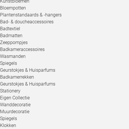
Kunstbloemen
Bloempotten
Plantenstandaards & -hangers
Bad- & doucheaccessoires
Badtextiel
Badmatten
Zeeppompjes
Badkameraccessoires
Wasmanden
Spiegels
Geurstokjes & Huisparfums
Badkamerrekken
Geurstokjes & Huisparfums
Stationery
Eigen Collectie
Wanddecoratie
Muurdecoratie
Spiegels
Klokken