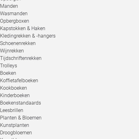
Manden
Wasmanden
Opbergboxen
Kapstokken & Haken
Kledingrekken & -hangers
Schoenenrekken
Wijnrekken
Tijdschriftenrekken
Trolleys
Boeken
Koffietafelboeken
Kookboeken
Kinderboeken
Boekenstandaards
Leesbrillen
Planten & Bloemen
Kunstplanten
Droogbloemen