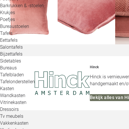
Barkrukken & -stoelen
Krukjes
Poefjes
Bureaustoelen
Tafels
Eettafels
Salontafels
Bijzettafels
Sidetables
Bureaus
Hinck
Tafelbladen
Hinck is vernieuwe
Tafelonderstellen
handgemaakt en/of 
Kasten
Wandkasten
Bekijk alles van H
Vitrinekasten
Dressoirs
Tv meubels
Vakkenkasten