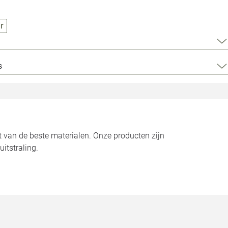
Loods 5 Za
r
Loods 5 Gara
Alle openingst
s
 van de beste materialen. Onze producten zijn
itstraling.