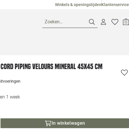
Winkels & openingstijden
Klantenservice
Zoeken…
Openingstijden
 Cord piping velours mineral 45x45 cm
Pagina suggesties
Loods 5 Ame
uitvoeringen
Winkels
Loods 5 Dui
nen 1 week
Klantenservice
Loods 5 Maas
Veelgestelde vragen
Loods 5 Slie
In winkelwagen