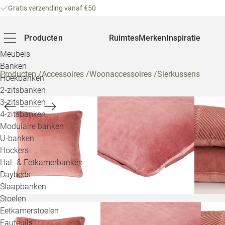
Gratis verzending vanaf €50
Producten
Ruimtes
Merken
Inspiratie
Meubels
Banken
Producten
/
Accessoires
/
Woonaccessoires
/
Sierkussens
Hoekbanken
2-zitsbanken
3-zitsbanken
4-zitsbanken
Modulaire banken
U-banken
Hockers
Hal- & Eetkamerbanken
Daybeds
Slaapbanken
Stoelen
Eetkamerstoelen
Fauteuils