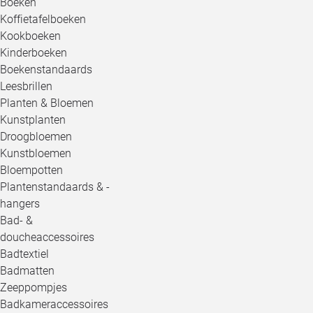
Boeken
Koffietafelboeken
Kookboeken
Kinderboeken
Boekenstandaards
Leesbrillen
Planten & Bloemen
Kunstplanten
Droogbloemen
Kunstbloemen
Bloempotten
Plantenstandaards & -
hangers
Bad- &
doucheaccessoires
Badtextiel
Badmatten
Zeeppompjes
Badkameraccessoires