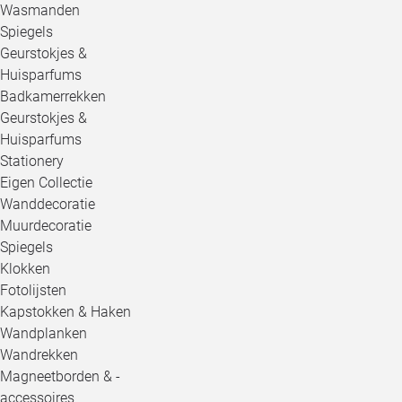
Wasmanden
Spiegels
Geurstokjes &
Huisparfums
Badkamerrekken
Geurstokjes &
Huisparfums
Stationery
Eigen Collectie
Wanddecoratie
Muurdecoratie
Spiegels
Klokken
Fotolijsten
Kapstokken & Haken
Wandplanken
Wandrekken
Magneetborden & -
accessoires