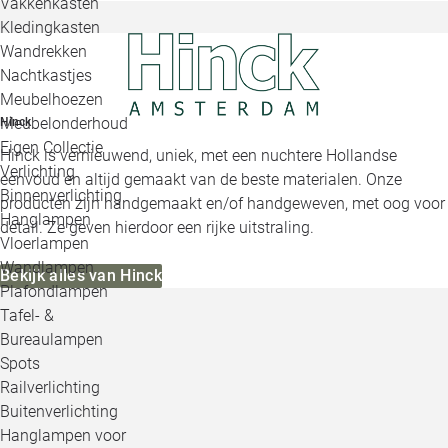
Vakkenkasten
Kledingkasten
Wandrekken
Nachtkastjes
Meubelhoezen
Meubelonderhoud
Hinck
Eigen Collectie
Hinck is vernieuwend, uniek, met een nuchtere Hollandse
Verlichting
eenvoud en altijd gemaakt van de beste materialen. Onze
Binnenverlichting
producten zijn handgemaakt en/of handgeweven, met oog voor
Hanglampen
detail. Ze geven hierdoor een rijke uitstraling.
Vloerlampen
Wandlampen
Bekijk alles van Hinck
Plafondlampen
Tafel- &
Bureaulampen
Spots
Railverlichting
Buitenverlichting
Hanglampen voor