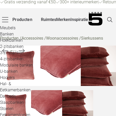
Gratis verzending vanaf €50
300+ interieurmerken
Retour
Producten
Ruimtes
Merken
Inspiratie
Meubels
Banken
Producten
/
Accessoires
/
Woonaccessoires
/
Sierkussens
Hoekbanken
Pagina
2-zitsbanken
3-zitsbanken
4-zitsbanken
Winke
Modulaire banken
U-banken
Klant
Hockers
Hal- &
Veelg
Eetkamerbanken
Daybeds
Openin
Slaapbanken
Loo
Stoelen
Eetkamerstoelen