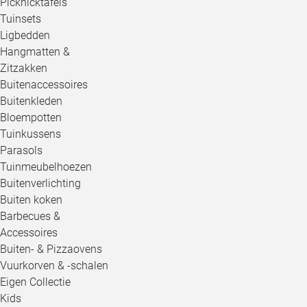
Picknicktafels
Tuinsets
Ligbedden
Hangmatten &
Zitzakken
Buitenaccessoires
Buitenkleden
Bloempotten
Tuinkussens
Parasols
Tuinmeubelhoezen
Buitenverlichting
Buiten koken
Barbecues &
Accessoires
Buiten- & Pizzaovens
Vuurkorven & -schalen
Eigen Collectie
Kids