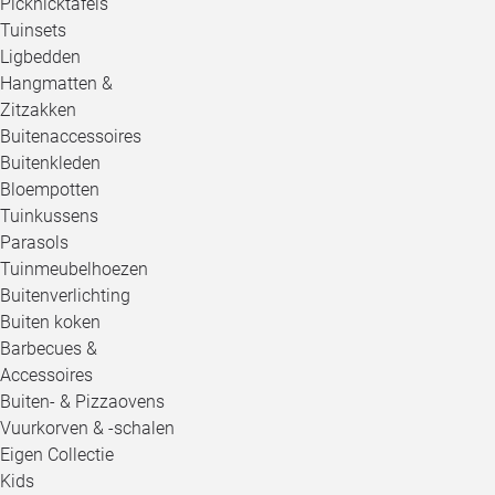
Picknicktafels
Tuinsets
Ligbedden
Hangmatten &
Zitzakken
Buitenaccessoires
Buitenkleden
Bloempotten
Tuinkussens
Parasols
Tuinmeubelhoezen
Buitenverlichting
Buiten koken
Barbecues &
Accessoires
Buiten- & Pizzaovens
Vuurkorven & -schalen
Eigen Collectie
Kids