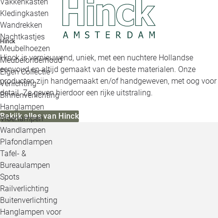
Vakkenkasten
Kledingkasten
Wandrekken
Nachtkastjes
Hinck
Meubelhoezen
Hinck is vernieuwend, uniek, met een nuchtere Hollandse
Meubelonderhoud
eenvoud en altijd gemaakt van de beste materialen. Onze
Eigen Collectie
producten zijn handgemaakt en/of handgeweven, met oog voor
Verlichting
detail. Ze geven hierdoor een rijke uitstraling.
Binnenverlichting
Hanglampen
Bekijk alles van Hinck
Vloerlampen
Wandlampen
Plafondlampen
Tafel- &
Bureaulampen
Spots
Railverlichting
Buitenverlichting
Hanglampen voor