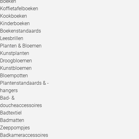
Boeken
Koffietafelboeken
Kookboeken
Kinderboeken
Boekenstandaards
Leesbrillen
Planten & Bloemen
Kunstplanten
Droogbloemen
Kunstbloemen
Bloempotten
Plantenstandaards & -
hangers
Bad- &
doucheaccessoires
Badtextiel
Badmatten
Zeeppompjes
Badkameraccessoires