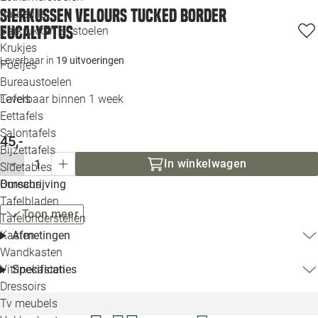
Sierkussen velours tucked border
Loo
Fauteuils
eucalyptus
Barkrukken & -stoelen
Krukjes
Loo
Leverbaar in
19 uitvoeringen
Poefjes
Bureaustoelen
Loo
Tafels
Leverbaar binnen 1 week
Eettafels
Loo
Salontafels
45,-
Bijzettafels
Loo
In winkelwagen
Sidetables
Bureaus
Omschrijving
Tafelbladen
Alle 
Toon meer
Tafelonderstellen
Kasten
Afmetingen
Wandkasten
Vitrinekasten
Specificaties
Dressoirs
Tv meubels