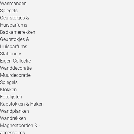
Wasmanden
Spiegels
Geurstokjes &
Huisparfums
Badkamerrekken
Geurstokjes &
Huisparfums
Stationery
Eigen Collectie
Wanddecoratie
Muurdecoratie
Spiegels
Klokken
Fotolijsten
Kapstokken & Haken
Wandplanken
Wandrekken
Magneetborden & -
accessoires