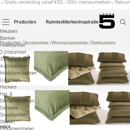
Gratis verzending vanaf €50
300+ interieurmerken
Retour
Producten
Ruimtes
Merken
Inspiratie
Meubels
Banken
Producten
/
Accessoires
/
Woonaccessoires
/
Sierkussens
Hoekbanken
Pagina
2-zitsbanken
3-zitsbanken
4-zitsbanken
Winke
Modulaire banken
U-banken
Klant
Hockers
Hal- &
Veelg
Eetkamerbanken
Daybeds
Openin
Slaapbanken
Loo
Stoelen
HINCK
Eetkamerstoelen