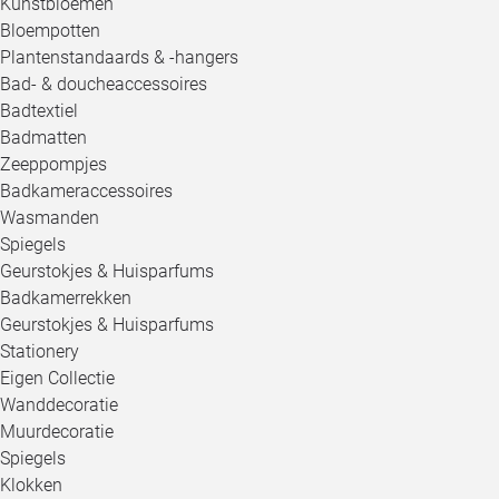
Kunstbloemen
Bloempotten
Plantenstandaards & -hangers
Bad- & doucheaccessoires
Badtextiel
Badmatten
Zeeppompjes
Badkameraccessoires
Wasmanden
Spiegels
Geurstokjes & Huisparfums
Badkamerrekken
Geurstokjes & Huisparfums
Stationery
Eigen Collectie
Wanddecoratie
Muurdecoratie
Spiegels
Klokken