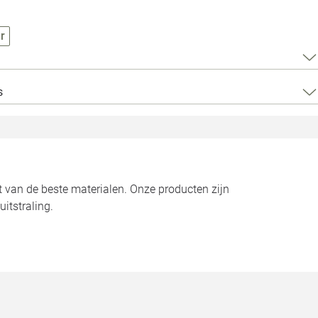
Loods 5 Za
r
Loods 5 Gara
Alle openingst
s
 van de beste materialen. Onze producten zijn
itstraling.