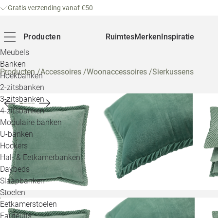
Gratis verzending vanaf €50
Producten
Ruimtes
Merken
Inspiratie
Meubels
Banken
Producten
/
Accessoires
/
Woonaccessoires
/
Sierkussens
Hoekbanken
2-zitsbanken
3-zitsbanken
4-zitsbanken
Modulaire banken
U-banken
Hockers
Hal- & Eetkamerbanken
Daybeds
Slaapbanken
Stoelen
Eetkamerstoelen
Fauteuils