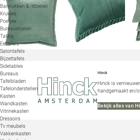
Barkrukken & -stoelen
Krukjes
Poefjes
Bureaustoelen
Tafels
Eettafels
Salontafels
Bijzettafels
Sidetables
Bureaus
Hinck
Tafelbladen
Hinck is vernieuwe
Tafelonderstellen
handgemaakt en/of 
Kasten
Wandkasten
Bekijk alles van H
Vitrinekasten
Dressoirs
Tv meubels
Vakkenkasten