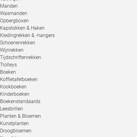
Manden
Wasmanden
Opbergboxen
Kapstokken & Haken
Kledingrekken & -hangers
Schoenenrekken
Wijnrekken
Tijdschriftenrekken
Trolleys
Boeken
Koffietafelboeken
Kookboeken
Kinderboeken
Boekenstandaards
Leesbrillen
Planten & Bloemen
Kunstplanten
Droogbloemen