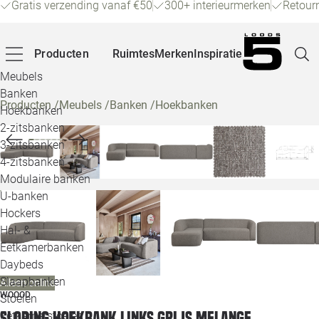
Gratis verzending vanaf €50
300+ interieurmerken
Retour
Producten
Ruimtes
Merken
Inspiratie
Meubels
Banken
Producten
/
Meubels
/
Banken
/
Hoekbanken
Hoekbanken
Pagina
2-zitsbanken
3-zitsbanken
4-zitsbanken
Winke
Modulaire banken
U-banken
Klant
Hockers
Hal- &
Veelg
Eetkamerbanken
Daybeds
Openin
Slaapbanken
Alleen online
Loo
WOOOD
Stoelen
Sloping hoekbank links grijs melange
Eetkamerstoelen