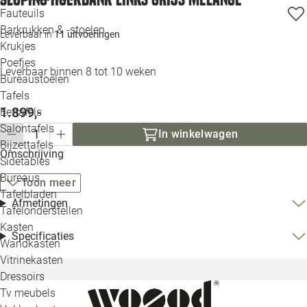
Loo
Fauteuils
Barkrukken & -stoelen
Leverbaar in
11 uitvoeringen
Krukjes
Loo
Poefjes
Leverbaar binnen 8 tot 10 weken
Bureaustoelen
Loo
Tafels
1.899,-
Eettafels
Loo
Salontafels
In winkelwagen
Bijzettafels
Omschrijving
Loo
Sidetables
Bureaus
Toon meer
Tafelbladen
Afmetingen
Alle 
Tafelonderstellen
Kasten
Specificaties
Wandkasten
Vitrinekasten
Dressoirs
Tv meubels