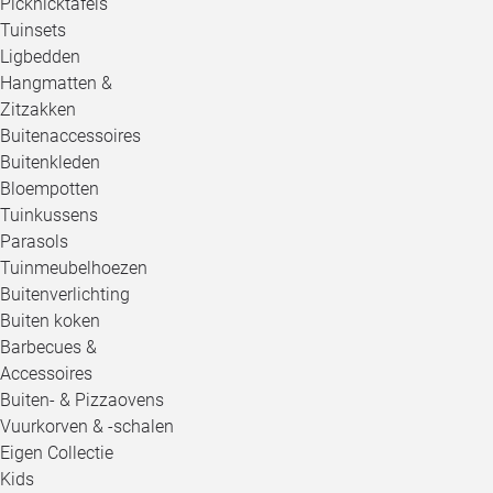
Picknicktafels
Tuinsets
Ligbedden
Hangmatten &
Zitzakken
Buitenaccessoires
Buitenkleden
Bloempotten
Tuinkussens
Parasols
Tuinmeubelhoezen
Buitenverlichting
Buiten koken
Barbecues &
Accessoires
Buiten- & Pizzaovens
Vuurkorven & -schalen
Eigen Collectie
Kids