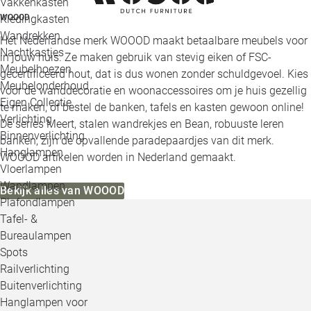
Vakkenkasten
WOOOD
Kledingkasten
Wandrekken
Het Nederlandse merk WOOOD maakt betaalbare meubels voor
Nachtkastjes
in jouw huis. Ze maken gebruik van stevig eiken of FSC-
Meubelhoezen
gecertificeerd hout, dat is dus wonen zonder schuldgevoel. Kies
Meubelonderhoud
voor de wanddecoratie en woonaccessoires om je huis gezellig
Eigen Collectie
te maken, of bestel de banken, tafels en kasten gewoon online!
Verlichting
De series Meert, stalen wandrekjes en Bean, robuuste leren
Binnenverlichting
banken, zijn de opvallende paradepaardjes van dit merk.
Hanglampen
WOOOD artikelen worden in Nederland gemaakt.
Vloerlampen
Wandlampen
Bekijk alles van WOOOD
Plafondlampen
Tafel- &
Bureaulampen
Spots
Railverlichting
Buitenverlichting
Hanglampen voor