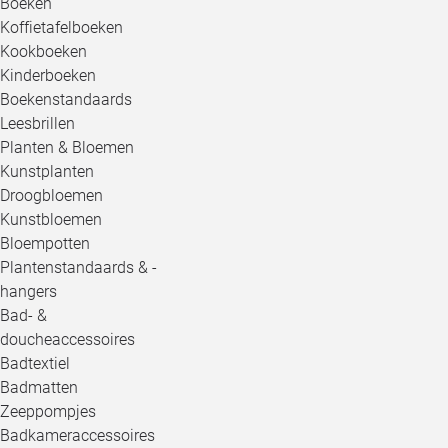
Boeken
Koffietafelboeken
Kookboeken
Kinderboeken
Boekenstandaards
Leesbrillen
Planten & Bloemen
Kunstplanten
Droogbloemen
Kunstbloemen
Bloempotten
Plantenstandaards & -
hangers
Bad- &
doucheaccessoires
Badtextiel
Badmatten
Zeeppompjes
Badkameraccessoires