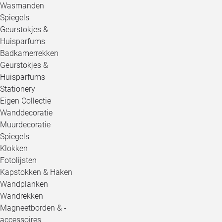
Wasmanden
Spiegels
Geurstokjes &
Huisparfums
Badkamerrekken
Geurstokjes &
Huisparfums
Stationery
Eigen Collectie
Wanddecoratie
Muurdecoratie
Spiegels
Klokken
Fotolijsten
Kapstokken & Haken
Wandplanken
Wandrekken
Magneetborden & -
accessoires