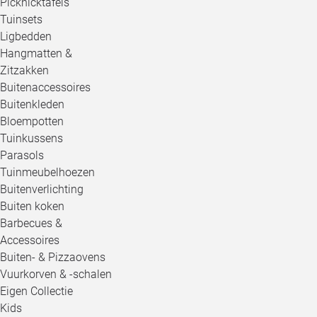
Picknicktafels
Tuinsets
Ligbedden
Hangmatten &
Zitzakken
Buitenaccessoires
Buitenkleden
Bloempotten
Tuinkussens
Parasols
Tuinmeubelhoezen
Buitenverlichting
Buiten koken
Barbecues &
Accessoires
Buiten- & Pizzaovens
Vuurkorven & -schalen
Eigen Collectie
Kids