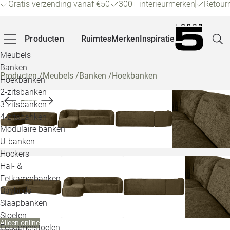
Gratis verzending vanaf €50
300+ interieurmerken
Retour
Producten
Ruimtes
Merken
Inspiratie
Meubels
Banken
Producten
/
Meubels
/
Banken
/
Hoekbanken
Hoekbanken
Pagina
2-zitsbanken
3-zitsbanken
4-zitsbanken
Winke
Modulaire banken
U-banken
Klant
Hockers
Hal- &
Veelg
Eetkamerbanken
Daybeds
Openin
Slaapbanken
Loo
Stoelen
Alleen online
Eetkamerstoelen