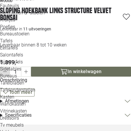
WOOOD
Loo
Fauteuils
Sloping hoekbank links structure velvet
Barkrukken & -stoelen
bonsai
Krukjes
Loo
Poefjes
Leverbaar in
11 uitvoeringen
Bureaustoelen
Loo
Tafels
Leverbaar binnen 8 tot 10 weken
Eettafels
Loo
Salontafels
1.899,-
Bijzettafels
Loo
Sidetables
In winkelwagen
Bureaus
Omschrijving
Tafelbladen
Alle 
Tafelonderstellen
Toon meer
Kasten
Afmetingen
Wandkasten
Vitrinekasten
Specificaties
Dressoirs
Tv meubels