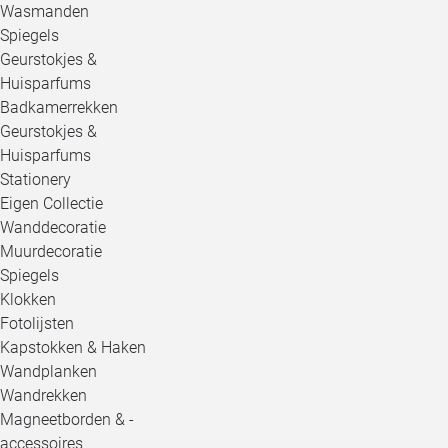
Wasmanden
Spiegels
Geurstokjes &
Huisparfums
Badkamerrekken
Geurstokjes &
Huisparfums
Stationery
Eigen Collectie
Wanddecoratie
Muurdecoratie
Spiegels
Klokken
Fotolijsten
Kapstokken & Haken
Wandplanken
Wandrekken
Magneetborden & -
accessoires