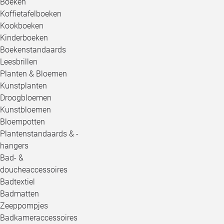
Boeken
Koffietafelboeken
Kookboeken
Kinderboeken
Boekenstandaards
Leesbrillen
Planten & Bloemen
Kunstplanten
Droogbloemen
Kunstbloemen
Bloempotten
Plantenstandaards & -
hangers
Bad- &
doucheaccessoires
Badtextiel
Badmatten
Zeeppompjes
Badkameraccessoires