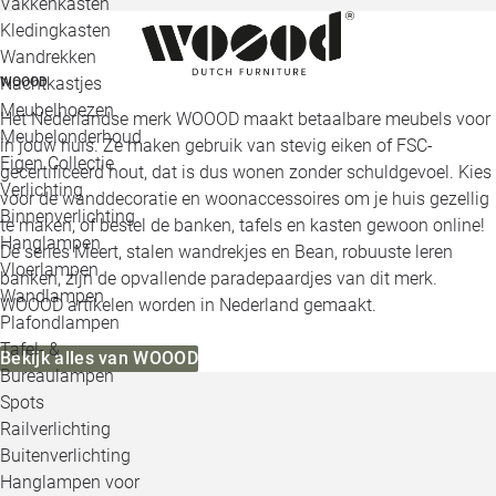
Vakkenkasten
Kledingkasten
Wandrekken
Nachtkastjes
WOOOD
Meubelhoezen
Het Nederlandse merk WOOOD maakt betaalbare meubels voor
Meubelonderhoud
in jouw huis. Ze maken gebruik van stevig eiken of FSC-
Eigen Collectie
gecertificeerd hout, dat is dus wonen zonder schuldgevoel. Kies
Verlichting
voor de wanddecoratie en woonaccessoires om je huis gezellig
Binnenverlichting
te maken, of bestel de banken, tafels en kasten gewoon online!
Hanglampen
De series Meert, stalen wandrekjes en Bean, robuuste leren
Vloerlampen
banken, zijn de opvallende paradepaardjes van dit merk.
Wandlampen
WOOOD artikelen worden in Nederland gemaakt.
Plafondlampen
Tafel- &
Bekijk alles van WOOOD
Bureaulampen
Spots
Railverlichting
Buitenverlichting
Hanglampen voor