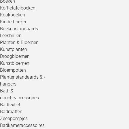
Boeken
Koffietafelboeken
Kookboeken
Kinderboeken
Boekenstandaards
Leesbrillen
Planten & Bloemen
Kunstplanten
Droogbloemen
Kunstbloemen
Bloempotten
Plantenstandaards & -
hangers
Bad- &
doucheaccessoires
Badtextiel
Badmatten
Zeeppompjes
Badkameraccessoires