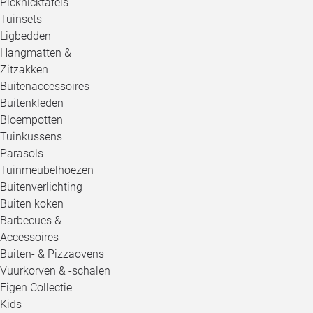
Picknicktafels
Tuinsets
Ligbedden
Hangmatten &
Zitzakken
Buitenaccessoires
Buitenkleden
Bloempotten
Tuinkussens
Parasols
Tuinmeubelhoezen
Buitenverlichting
Buiten koken
Barbecues &
Accessoires
Buiten- & Pizzaovens
Vuurkorven & -schalen
Eigen Collectie
Kids