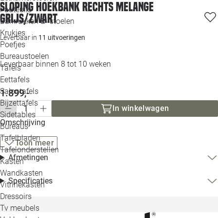
Sloping hoekbank rechts melange
Loo
Fauteuils
grijs/zwart
Barkrukken & -stoelen
Krukjes
Loo
Leverbaar in
11 uitvoeringen
Poefjes
Bureaustoelen
Loo
Leverbaar binnen 8 tot 10 weken
Tafels
Eettafels
Loo
Salontafels
1.899,-
Bijzettafels
In winkelwagen
Loo
Sidetables
Omschrijving
Bureaus
Tafelbladen
Toon meer
Alle 
Tafelonderstellen
Afmetingen
Kasten
Wandkasten
Specificaties
Vitrinekasten
Dressoirs
Tv meubels