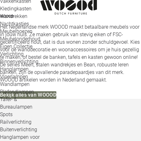
Vakkenkasten
Kledingkasten
Wandrekken
WOOOD
Nachtkastjes
Het Nederlandse merk WOOOD maakt betaalbare meubels voor
Meubelhoezen
in jouw huis. Ze maken gebruik van stevig eiken of FSC-
Meubelonderhoud
gecertificeerd hout, dat is dus wonen zonder schuldgevoel. Kies
Eigen Collectie
voor de wanddecoratie en woonaccessoires om je huis gezellig
Verlichting
te maken, of bestel de banken, tafels en kasten gewoon online!
Binnenverlichting
De series Meert, stalen wandrekjes en Bean, robuuste leren
Hanglampen
banken, zijn de opvallende paradepaardjes van dit merk.
Vloerlampen
WOOOD artikelen worden in Nederland gemaakt.
Wandlampen
Plafondlampen
Bekijk alles van WOOOD
Tafel- &
Bureaulampen
Spots
Railverlichting
Buitenverlichting
Hanglampen voor