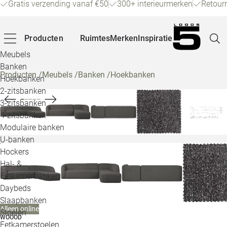
Gratis verzending vanaf €50
300+ interieurmerken
Retour
Producten
Ruimtes
Merken
Inspiratie
Meubels
Banken
Producten
/
Meubels
/
Banken
/
Hoekbanken
Hoekbanken
Pagina
2-zitsbanken
3-zitsbanken
4-zitsbanken
Winke
Modulaire banken
U-banken
Klant
Hockers
Hal- &
Veelg
Eetkamerbanken
Daybeds
Openin
Slaapbanken
Alleen online
Loo
Stoelen
WOOOD
Eetkamerstoelen