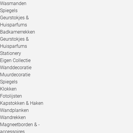
Wasmanden
Spiegels
Geurstokjes &
Huisparfums
Badkamerrekken
Geurstokjes &
Huisparfums
Stationery
Eigen Collectie
Wanddecoratie
Muurdecoratie
Spiegels
Klokken
Fotolijsten
Kapstokken & Haken
Wandplanken
Wandrekken
Magneetborden & -
accessoires