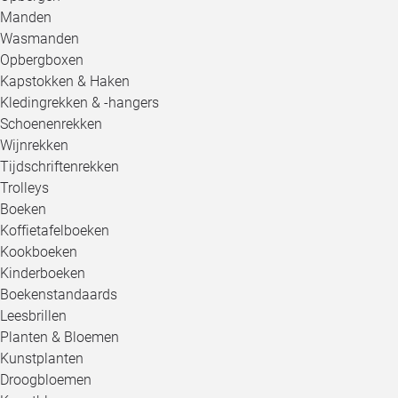
Manden
Wasmanden
Opbergboxen
Kapstokken & Haken
Kledingrekken & -hangers
Schoenenrekken
Wijnrekken
Tijdschriftenrekken
Trolleys
Boeken
Koffietafelboeken
Kookboeken
Kinderboeken
Boekenstandaards
Leesbrillen
Planten & Bloemen
Kunstplanten
Droogbloemen