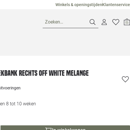
Winkels & openingstijden
Klantenservice
Zoeken…
Openingstijden
Pagina suggesties
Loods 5 Ame
ekbank rechts off white melange
Winkels
Loods 5 Dui
uitvoeringen
Klantenservice
Loods 5 Maas
en 8 tot 10 weken
Veelgestelde vragen
Loods 5 Slie