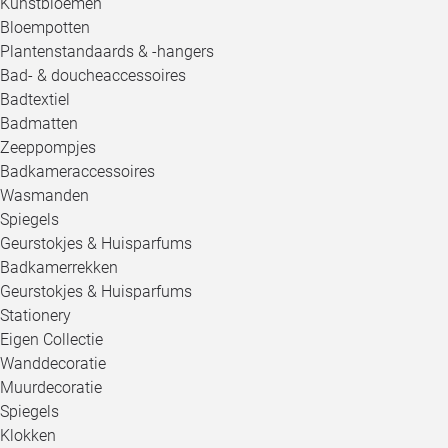
Kunstbloemen
Bloempotten
Plantenstandaards & -hangers
Bad- & doucheaccessoires
Badtextiel
Badmatten
Zeeppompjes
Badkameraccessoires
Wasmanden
Spiegels
Geurstokjes & Huisparfums
Badkamerrekken
Geurstokjes & Huisparfums
Stationery
Eigen Collectie
Wanddecoratie
Muurdecoratie
Spiegels
Klokken