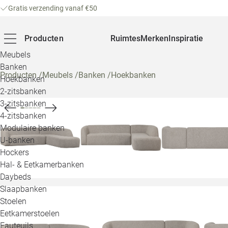
Gratis verzending vanaf €50
Producten
Ruimtes
Merken
Inspiratie
Meubels
Banken
Producten
/
Meubels
/
Banken
/
Hoekbanken
Hoekbanken
2-zitsbanken
3-zitsbanken
4-zitsbanken
Modulaire banken
U-banken
Hockers
Hal- & Eetkamerbanken
Daybeds
Slaapbanken
Stoelen
Eetkamerstoelen
Fauteuils