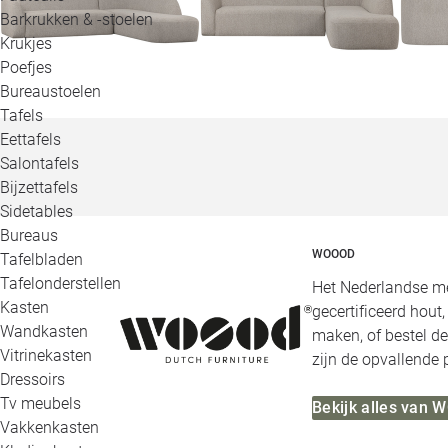
Barkrukken & -stoelen
Krukjes
Poefjes
Bureaustoelen
Tafels
Eettafels
Salontafels
Bijzettafels
Sidetables
Bureaus
WOOOD
Tafelbladen
Tafelonderstellen
Het Nederlandse me
Kasten
gecertificeerd hout
Wandkasten
maken, of bestel de
Vitrinekasten
zijn de opvallende
Dressoirs
Tv meubels
Bekijk alles van
Vakkenkasten