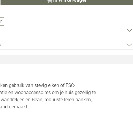
In winkelwagen
Loods 5 Za
Loods 5 Gara
r
Alle openingst
s
n gebruik van stevig eiken of FSC-
atie en woonaccessoires om je huis gezellig te
n wandrekjes en Bean, robuuste leren banken,
land gemaakt.