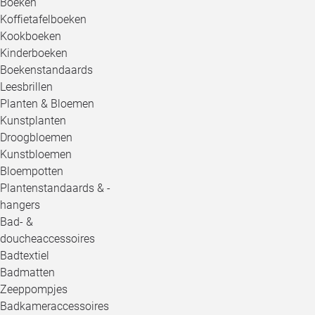
Boeken
Koffietafelboeken
Kookboeken
Kinderboeken
Boekenstandaards
Leesbrillen
Planten & Bloemen
Kunstplanten
Droogbloemen
Kunstbloemen
Bloempotten
Plantenstandaards & -
hangers
Bad- &
doucheaccessoires
Badtextiel
Badmatten
Zeeppompjes
Badkameraccessoires