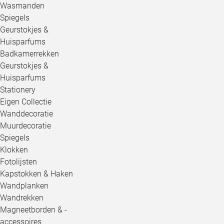
Wasmanden
Spiegels
Geurstokjes &
Huisparfums
Badkamerrekken
Geurstokjes &
Huisparfums
Stationery
Eigen Collectie
Wanddecoratie
Muurdecoratie
Spiegels
Klokken
Fotolijsten
Kapstokken & Haken
Wandplanken
Wandrekken
Magneetborden & -
accessoires