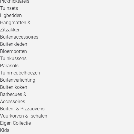
Picknicktafels
Tuinsets
Ligbedden
Hangmatten &
Zitzakken
Buitenaccessoires
Buitenkleden
Bloempotten
Tuinkussens
Parasols
Tuinmeubelhoezen
Buitenverlichting
Buiten koken
Barbecues &
Accessoires
Buiten- & Pizzaovens
Vuurkorven & -schalen
Eigen Collectie
Kids