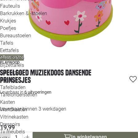
Loo
Fauteuils
Barkrukken & -stoelen
Krukjes
Loo
Poefjes
Bureaustoelen
Loo
Tafels
Eettafels
Loo
Salontafels
Alleen online
PLAYWOOD
Bijzettafels
Loo
Speelgoed muziekdoos dansende
Sidetables
(out
Prinsesjes
Bureaus
Tafelbladen
Alle 
Leverbaar in
6 uitvoeringen
Tafelonderstellen
Kasten
Leverbaar binnen 3 werkdagen
Wandkasten
Vitrinekasten
Dressoirs
19,99
Tv meubels
In winkelwagen