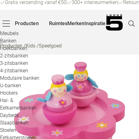
Gratis verzending vanaf €50
300+ interieurmerken
Retour
Producten
Ruimtes
Merken
Inspiratie
Meubels
Banken
Producten
/
Kids
/
Speelgoed
Hoekbanken
Pagina
2-zitsbanken
3-zitsbanken
4-zitsbanken
Winke
Modulaire banken
U-banken
Klant
Hockers
Hal- &
Veelg
Eetkamerbanken
Daybeds
Openin
Slaapbanken
Loo
Stoelen
Eetkamerstoelen