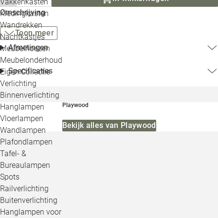
Vakkenkasten
Omschrijving
Kledingkasten
Wandrekken
Toon meer
Nachtkastjes
Afmetingen
Meubelhoezen
Meubelonderhoud
Specificaties
Eigen Collectie
Verlichting
Binnenverlichting
Playwood
Hanglampen
Vloerlampen
Bekijk alles van Playwood
Wandlampen
Plafondlampen
Tafel- &
Bureaulampen
Spots
Railverlichting
Buitenverlichting
Hanglampen voor