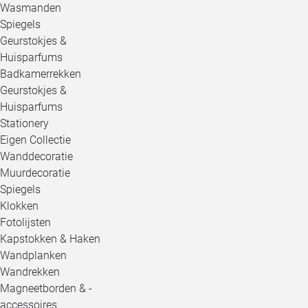
Wasmanden
Spiegels
Geurstokjes &
Huisparfums
Badkamerrekken
Geurstokjes &
Huisparfums
Stationery
Eigen Collectie
Wanddecoratie
Muurdecoratie
Spiegels
Klokken
Fotolijsten
Kapstokken & Haken
Wandplanken
Wandrekken
Magneetborden & -
accessoires