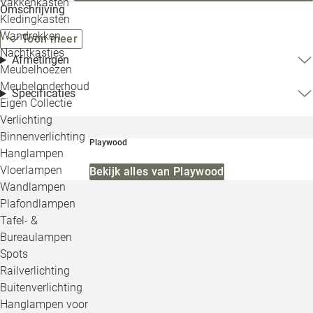
Vakkenkasten
Omschrijving
Kledingkasten
Wandrekken
Toon meer
Nachtkastjes
Afmetingen
Meubelhoezen
Meubelonderhoud
Specificaties
Eigen Collectie
Verlichting
Binnenverlichting
Playwood
Hanglampen
Vloerlampen
Bekijk alles van Playwood
Wandlampen
Plafondlampen
Tafel- &
Bureaulampen
Spots
Railverlichting
Buitenverlichting
Hanglampen voor