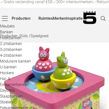
Gratis verzending vanaf €50
300+ interieurmerken
Retour
Producten
Ruimtes
Merken
Inspiratie
Meubels
Banken
Producten
/
Kids
/
Speelgoed
Hoekbanken
Pagina
2-zitsbanken
3-zitsbanken
4-zitsbanken
Winke
Modulaire banken
U-banken
Klant
Hockers
Hal- &
Veelg
Eetkamerbanken
Daybeds
Openin
Slaapbanken
Loo
Stoelen
Eetkamerstoelen