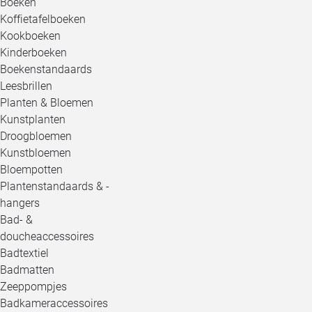
Boeken
Koffietafelboeken
Kookboeken
Kinderboeken
Boekenstandaards
Leesbrillen
Planten & Bloemen
Kunstplanten
Droogbloemen
Kunstbloemen
Bloempotten
Plantenstandaards & -
hangers
Bad- &
doucheaccessoires
Badtextiel
Badmatten
Zeeppompjes
Badkameraccessoires