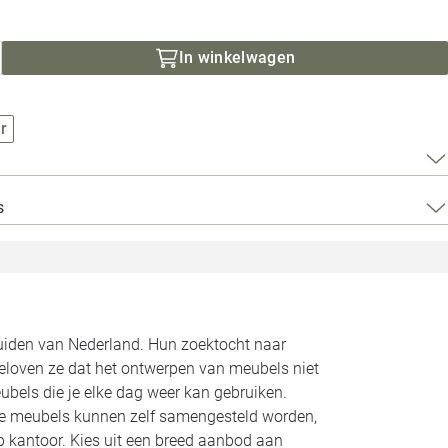
Loods 5 Za
Loods 5 Gara
In winkelwagen
Alle openingst
r
s
zuiden van Nederland. Hun zoektocht naar
geloven ze dat het ontwerpen van meubels niet
bels die je elke dag weer kan gebruiken.
Alle meubels kunnen zelf samengesteld worden,
op kantoor. Kies uit een breed aanbod aan