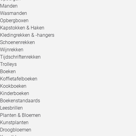
Manden
Wasmanden
Opbergboxen
Kapstokken & Haken
Kledingrekken & -hangers
Schoenenrekken
Wijnrekken
Tijdschriftenrekken
Trolleys
Boeken
Koffietafelboeken
Kookboeken
Kinderboeken
Boekenstandaards
Leesbrillen
Planten & Bloemen
Kunstplanten
Droogbloemen