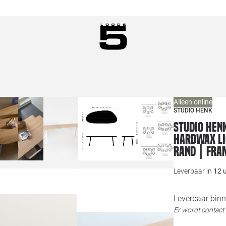
Alleen online
STUDIO HENK
Studio HENK
hardwax li
Rand | Fra
Leverbaar in
12 
Leverbaar binn
Er wordt contac