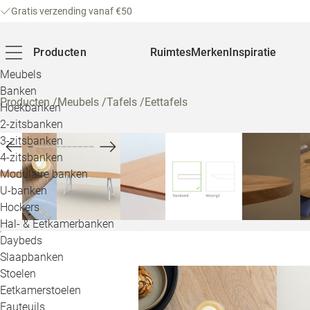
Gratis verzending vanaf €50
Producten
Ruimtes
Merken
Inspiratie
Meubels
Banken
Producten
/
Meubels
/
Tafels
/
Eettafels
Hoekbanken
2-zitsbanken
3-zitsbanken
4-zitsbanken
Modulaire banken
U-banken
Hockers
Hal- & Eetkamerbanken
Daybeds
Slaapbanken
Stoelen
Eetkamerstoelen
Fauteuils