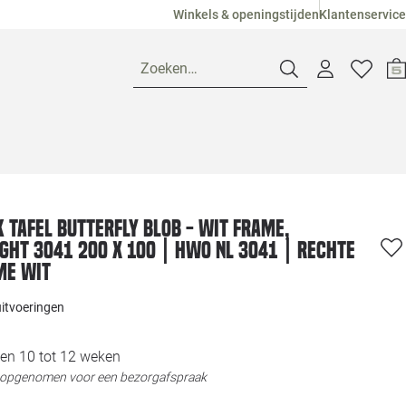
Winkels & openingstijden
Klantenservice
Zoeken…
Openingstijden
Pagina suggesties
Loods 5 Ame
 tafel Butterfly Blob - wit frame,
ght 3041 200 x 100 | HWO NL 3041 | Rechte
Winkels
Loods 5 Dui
me Wit
uitvoeringen
Klantenservice
Loods 5 Maas
en 10 tot 12 weken
Veelgestelde vragen
Loods 5 Slie
t opgenomen voor een bezorgafspraak