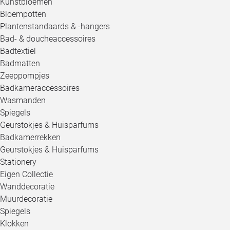
Kunstbloemen
Bloempotten
Plantenstandaards & -hangers
Bad- & doucheaccessoires
Badtextiel
Badmatten
Zeeppompjes
Badkameraccessoires
Wasmanden
Spiegels
Geurstokjes & Huisparfums
Badkamerrekken
Geurstokjes & Huisparfums
Stationery
Eigen Collectie
Wanddecoratie
Muurdecoratie
Spiegels
Klokken