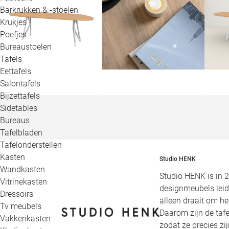
Barkrukken & -stoelen
Krukjes
Poefjes
Bureaustoelen
Tafels
Eettafels
Salontafels
Bijzettafels
Sidetables
Bureaus
Tafelbladen
Tafelonderstellen
Kasten
Studio HENK
Wandkasten
Studio HENK is in 
Vitrinekasten
designmeubels leid
Dressoirs
alleen draait om h
Tv meubels
Daarom zijn de tafe
Vakkenkasten
zodat ze precies zi