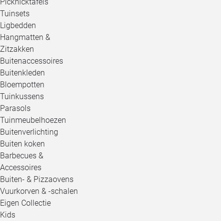
Picknicktafels
Tuinsets
Ligbedden
Hangmatten &
Zitzakken
Buitenaccessoires
Buitenkleden
Bloempotten
Tuinkussens
Parasols
Tuinmeubelhoezen
Buitenverlichting
Buiten koken
Barbecues &
Accessoires
Buiten- & Pizzaovens
Vuurkorven & -schalen
Eigen Collectie
Kids