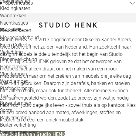
Vakkenkasten
Specificaties
Kledingkasten
Wandrekken
Nachtkastjes
Meubelhoezen
Studio HENK
Meubelonderhoud
Studio HENK is in 2013 opgericht door Okke en Xander Albers,
Eigen Collectie
twee broers uit het zuiden van Nederland. Hun zoektocht naar
Verlichting
designmeubels leidde uiteindelijk tot het begin van Studio
Binnenverlichting
HENK. Bij Studio HENK geloven ze dat het ontwerpen van
Hanglampen
meubels niet alleen draait om het maken van een mooi
Vloerlampen
meubelstuk, maar om het creëren van meubels die je elke dag
Wandlampen
weer kan gebruiken. Daarom zijn de tafels, banken en stoelen
Plafondlampen
niet alleen mooi, maar ook functioneel. Alle meubels kunnen
Tafel- &
zelf samengesteld worden, zodat ze precies zijn wat je nodig
Bureaulampen
hebt voor jouw dagelijks leven - zowel thuis als op kantoor. Kies
Spots
uit een breed aanbod aan maten, afwerkingen, stoffen en
Railverlichting
kleuren en creëer een uniek meubelstuk.
Buitenverlichting
Hanglampen voor
Bekijk alles van Studio HENK