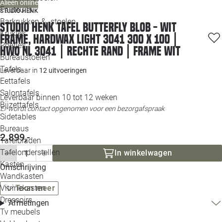
Alleen online
Loo
Fauteuils
STUDIO HENK
Barkrukken & -stoelen
Studio HENK tafel Butterfly Blob - wit
Krukjes
Loo
frame, hardwax light 3041 300 x 100 |
Poefjes
HWO NL 3041 | Rechte Rand | Frame Wit
Bureaustoelen
Loo
Tafels
Leverbaar in
12 uitvoeringen
Eettafels
Loo
Salontafels
Leverbaar binnen 10 tot 12 weken
Bijzettafels
Er wordt contact opgenomen voor een bezorgafspraak
Loo
Sidetables
Bureaus
2.899,-
Tafelbladen
Alle 
Tafelonderstellen
In winkelwagen
Kasten
Omschrijving
Wandkasten
Vitrinekasten
Toon meer
Dressoirs
Afmetingen
Tv meubels