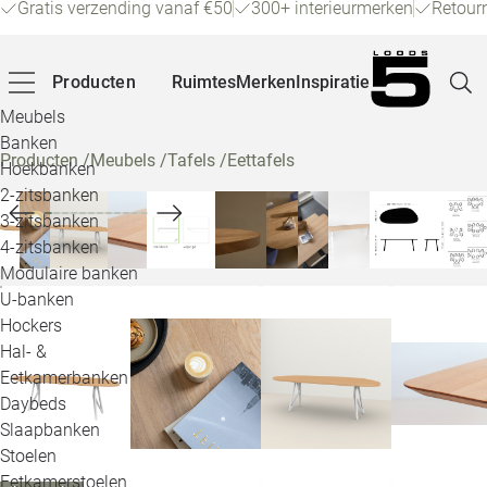
Gratis verzending vanaf €50
300+ interieurmerken
Retour
Producten
Ruimtes
Merken
Inspiratie
Meubels
Banken
Producten
/
Meubels
/
Tafels
/
Eettafels
Hoekbanken
Pagina
2-zitsbanken
3-zitsbanken
4-zitsbanken
Winke
Modulaire banken
U-banken
Klant
Hockers
Hal- &
Veelg
Eetkamerbanken
Daybeds
Openin
Slaapbanken
Loo
Stoelen
Eetkamerstoelen