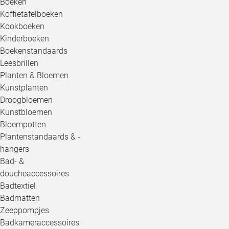
Boeken
Koffietafelboeken
Kookboeken
Kinderboeken
Boekenstandaards
Leesbrillen
Planten & Bloemen
Kunstplanten
Droogbloemen
Kunstbloemen
Bloempotten
Plantenstandaards & -
hangers
Bad- &
doucheaccessoires
Badtextiel
Badmatten
Zeeppompjes
Badkameraccessoires