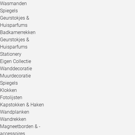
Wasmanden
Spiegels
Geurstokjes &
Huisparfums
Badkamerrekken
Geurstokjes &
Huisparfums
Stationery
Eigen Collectie
Wanddecoratie
Muurdecoratie
Spiegels
Klokken
Fotolijsten
Kapstokken & Haken
Wandplanken
Wandrekken
Magneetborden & -
accessoires