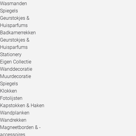
Wasmanden
Spiegels
Geurstokjes &
Huisparfums
Badkamerrekken
Geurstokjes &
Huisparfums
Stationery
Eigen Collectie
Wanddecoratie
Muurdecoratie
Spiegels
Klokken
Fotolijsten
Kapstokken & Haken
Wandplanken
Wandrekken
Magneetborden & -
accessoires