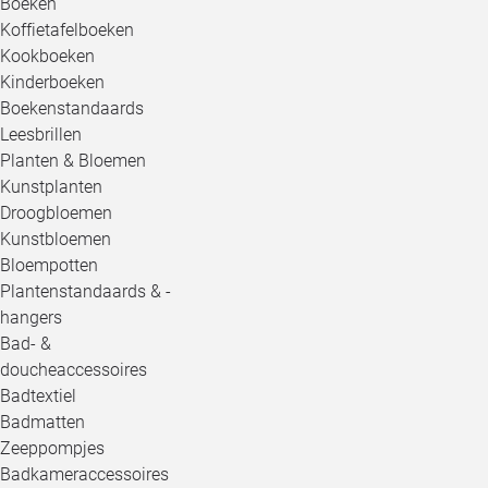
Boeken
Koffietafelboeken
Kookboeken
Kinderboeken
Boekenstandaards
Leesbrillen
Planten & Bloemen
Kunstplanten
Droogbloemen
Kunstbloemen
Bloempotten
Plantenstandaards & -
hangers
Bad- &
doucheaccessoires
Badtextiel
Badmatten
Zeeppompjes
Badkameraccessoires