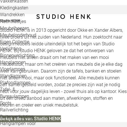
Vakkenkasten
Kledingkasten
Wandrekken
Nachtkastjes
Studio HENK
Meubelhoezen
Studio HENK is in 2013 opgericht door Okke en Xander Albers,
Meubelonderhoud
twee broers uit het zuiden van Nederland. Hun zoektocht naar
Eigen Collectie
designmeubels leidde uiteindelijk tot het begin van Studio
Verlichting
HENK. Bij Studio HENK geloven ze dat het ontwerpen van
Binnenverlichting
meubels niet alleen draait om het maken van een mooi
Hanglampen
meubelstuk, maar om het creëren van meubels die je elke dag
Vloerlampen
weer kan gebruiken. Daarom zijn de tafels, banken en stoelen
Wandlampen
niet alleen mooi, maar ook functioneel. Alle meubels kunnen
Plafondlampen
zelf samengesteld worden, zodat ze precies zijn wat je nodig
Tafel- &
hebt voor jouw dagelijks leven - zowel thuis als op kantoor. Kies
Bureaulampen
uit een breed aanbod aan maten, afwerkingen, stoffen en
Spots
kleuren en creëer een uniek meubelstuk.
Railverlichting
Buitenverlichting
Bekijk alles van Studio HENK
Hanglampen voor