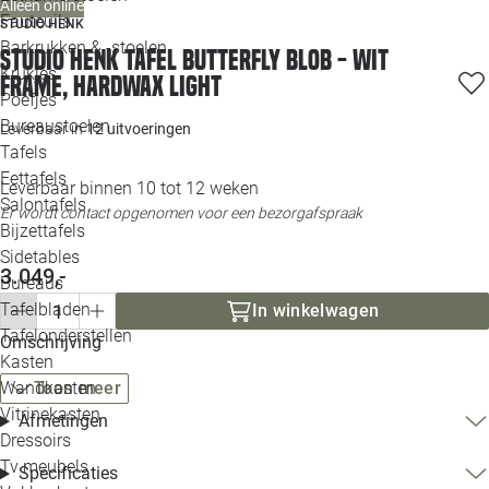
Alleen online
Loo
Fauteuils
STUDIO HENK
Barkrukken & -stoelen
Studio HENK tafel Butterfly Blob - wit
Krukjes
Loo
frame, hardwax light
Poefjes
Bureaustoelen
Leverbaar in
12 uitvoeringen
Loo
Tafels
Eettafels
Leverbaar binnen 10 tot 12 weken
Loo
Salontafels
Er wordt contact opgenomen voor een bezorgafspraak
Bijzettafels
Loo
Sidetables
3.049,-
Bureaus
Tafelbladen
In winkelwagen
Alle 
Tafelonderstellen
Omschrijving
Kasten
Wandkasten
Toon meer
Vitrinekasten
Afmetingen
Dressoirs
Tv meubels
Specificaties