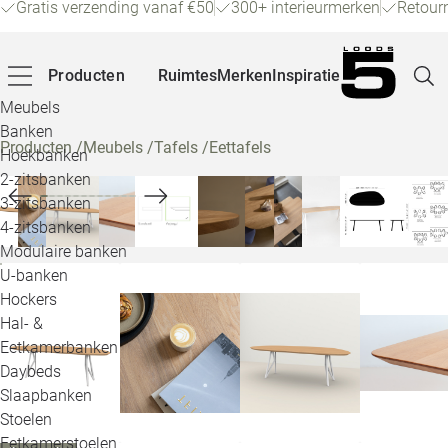
Gratis verzending vanaf €50
300+ interieurmerken
Retour
Producten
Ruimtes
Merken
Inspiratie
Meubels
Banken
Producten
/
Meubels
/
Tafels
/
Eettafels
Hoekbanken
Pagina
2-zitsbanken
3-zitsbanken
4-zitsbanken
Winke
Modulaire banken
U-banken
Klant
Hockers
Hal- &
Veelg
Eetkamerbanken
Daybeds
Openin
Slaapbanken
Loo
Stoelen
Eetkamerstoelen