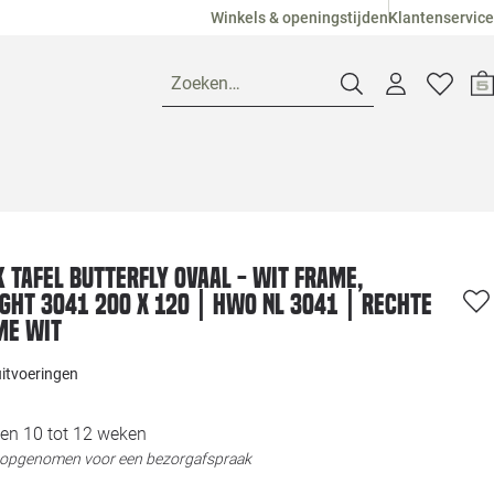
Winkels & openingstijden
Klantenservice
Zoeken…
Openingstijden
Pagina suggesties
Loods 5 Ame
 tafel Butterfly Ovaal - wit frame,
ght 3041 200 x 120 | HWO NL 3041 | Rechte
Winkels
Loods 5 Dui
me Wit
uitvoeringen
Klantenservice
Loods 5 Maas
en 10 tot 12 weken
Veelgestelde vragen
Loods 5 Slie
t opgenomen voor een bezorgafspraak