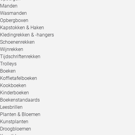
Manden
Wasmanden
Opbergboxen
Kapstokken & Haken
Kledingrekken & -hangers
Schoenenrekken
Wijnrekken
Tijdschriftenrekken
Trolleys
Boeken
Koffietafelboeken
Kookboeken
Kinderboeken
Boekenstandaards
Leesbrillen
Planten & Bloemen
Kunstplanten
Droogbloemen