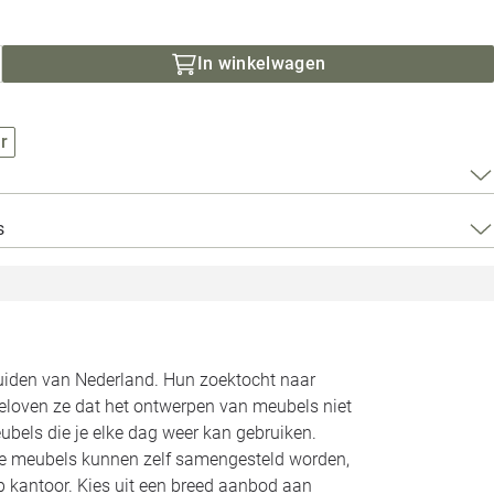
Loods 5 Za
Loods 5 Gara
In winkelwagen
Alle openingst
r
s
zuiden van Nederland. Hun zoektocht naar
geloven ze dat het ontwerpen van meubels niet
bels die je elke dag weer kan gebruiken.
Alle meubels kunnen zelf samengesteld worden,
op kantoor. Kies uit een breed aanbod aan