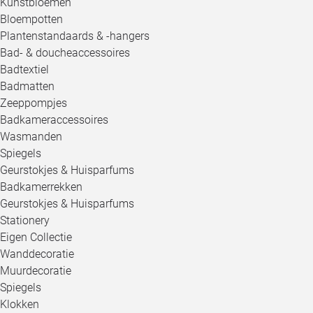
Kunstbloemen
Bloempotten
Plantenstandaards & -hangers
Bad- & doucheaccessoires
Badtextiel
Badmatten
Zeeppompjes
Badkameraccessoires
Wasmanden
Spiegels
Geurstokjes & Huisparfums
Badkamerrekken
Geurstokjes & Huisparfums
Stationery
Eigen Collectie
Wanddecoratie
Muurdecoratie
Spiegels
Klokken