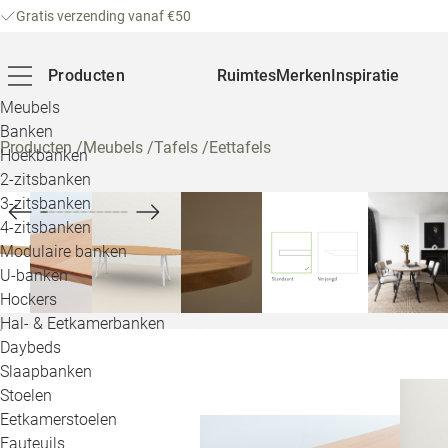
Gratis verzending vanaf €50
Producten
Ruimtes
Merken
Inspiratie
Meubels
Banken
Producten
/
Meubels
/
Tafels
/
Eettafels
Hoekbanken
2-zitsbanken
3-zitsbanken
4-zitsbanken
Modulaire banken
U-banken
Hockers
Hal- & Eetkamerbanken
Daybeds
Slaapbanken
Stoelen
Eetkamerstoelen
Fauteuils