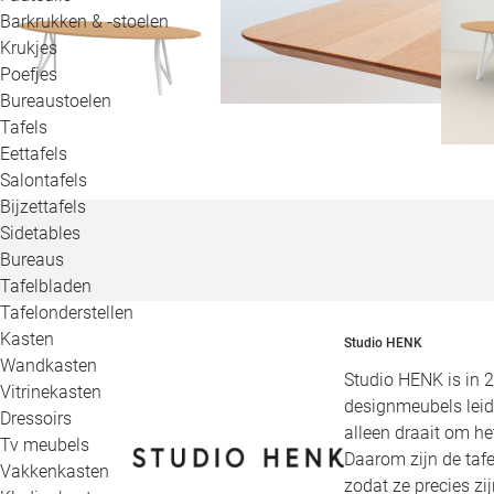
Barkrukken & -stoelen
Krukjes
Poefjes
Bureaustoelen
Tafels
Eettafels
Salontafels
Bijzettafels
Sidetables
Bureaus
Tafelbladen
Tafelonderstellen
Kasten
Studio HENK
Wandkasten
Studio HENK is in 
Vitrinekasten
designmeubels leid
Dressoirs
alleen draait om h
Tv meubels
Daarom zijn de tafe
Vakkenkasten
zodat ze precies zi