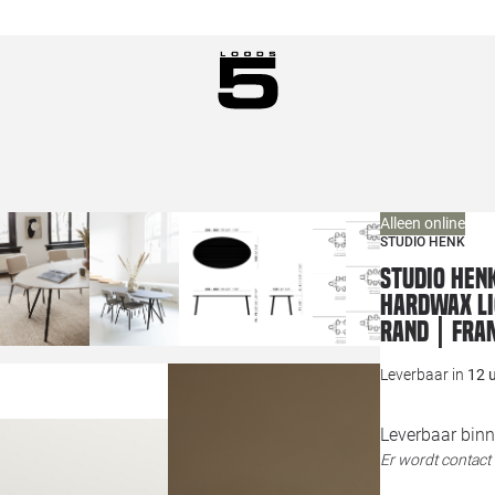
Alleen online
STUDIO HENK
Studio HENK
hardwax li
Rand | Fra
Leverbaar in
12 
Leverbaar binn
Er wordt contac