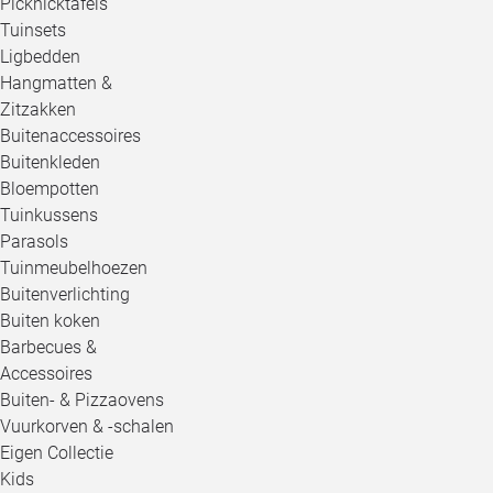
Picknicktafels
Tuinsets
Ligbedden
Hangmatten &
Zitzakken
Buitenaccessoires
Buitenkleden
Bloempotten
Tuinkussens
Parasols
Tuinmeubelhoezen
Buitenverlichting
Buiten koken
Barbecues &
Accessoires
Buiten- & Pizzaovens
Vuurkorven & -schalen
Eigen Collectie
Kids