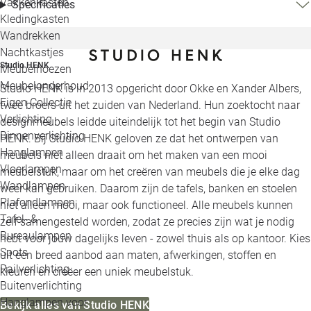
Vakkenkasten
Specificaties
Kledingkasten
Wandrekken
Nachtkastjes
Studio HENK
Meubelhoezen
Meubelonderhoud
Studio HENK is in 2013 opgericht door Okke en Xander Albers,
Eigen Collectie
twee broers uit het zuiden van Nederland. Hun zoektocht naar
Verlichting
designmeubels leidde uiteindelijk tot het begin van Studio
Binnenverlichting
HENK. Bij Studio HENK geloven ze dat het ontwerpen van
Hanglampen
meubels niet alleen draait om het maken van een mooi
Vloerlampen
meubelstuk, maar om het creëren van meubels die je elke dag
Wandlampen
weer kan gebruiken. Daarom zijn de tafels, banken en stoelen
Plafondlampen
niet alleen mooi, maar ook functioneel. Alle meubels kunnen
Tafel- &
zelf samengesteld worden, zodat ze precies zijn wat je nodig
Bureaulampen
hebt voor jouw dagelijks leven - zowel thuis als op kantoor. Kies
Spots
uit een breed aanbod aan maten, afwerkingen, stoffen en
Railverlichting
kleuren en creëer een uniek meubelstuk.
Buitenverlichting
Hanglampen voor
Bekijk alles van Studio HENK