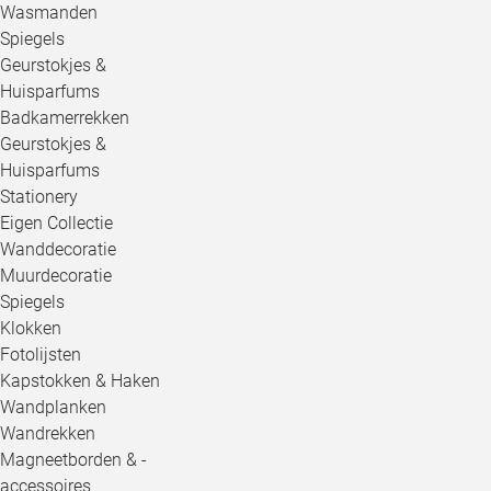
Wasmanden
Spiegels
Geurstokjes &
Huisparfums
Badkamerrekken
Geurstokjes &
Huisparfums
Stationery
Eigen Collectie
Wanddecoratie
Muurdecoratie
Spiegels
Klokken
Fotolijsten
Kapstokken & Haken
Wandplanken
Wandrekken
Magneetborden & -
accessoires