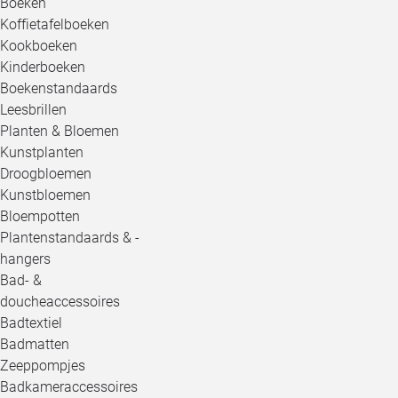
Boeken
Koffietafelboeken
Kookboeken
Kinderboeken
Boekenstandaards
Leesbrillen
Planten & Bloemen
Kunstplanten
Droogbloemen
Kunstbloemen
Bloempotten
Plantenstandaards & -
hangers
Bad- &
doucheaccessoires
Badtextiel
Badmatten
Zeeppompjes
Badkameraccessoires