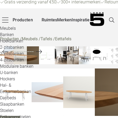
Gratis verzending vanaf €50
300+ interieurmerken
Retour
Producten
Ruimtes
Merken
Inspiratie
Meubels
Banken
Producten
/
Meubels
/
Tafels
/
Eettafels
Hoekbanken
Pagina
2-zitsbanken
3-zitsbanken
4-zitsbanken
Winke
Modulaire banken
U-banken
Klant
Hockers
Hal- &
Veelg
Eetkamerbanken
Daybeds
Openin
Slaapbanken
Loo
Stoelen
Eetkamerstoelen