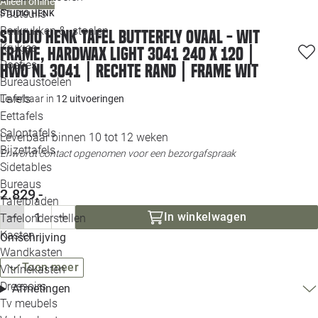
Alleen online
Loo
Fauteuils
STUDIO HENK
Barkrukken & -stoelen
Studio HENK tafel Butterfly Ovaal - wit
Krukjes
Loo
frame, hardwax light 3041 240 x 120 |
Poefjes
HWO NL 3041 | Rechte Rand | Frame Wit
Bureaustoelen
Loo
Tafels
Leverbaar in
12 uitvoeringen
Eettafels
Loo
Salontafels
Leverbaar binnen 10 tot 12 weken
Bijzettafels
Er wordt contact opgenomen voor een bezorgafspraak
Loo
Sidetables
Bureaus
2.829,-
Tafelbladen
Alle 
In winkelwagen
Tafelonderstellen
Kasten
Omschrijving
Wandkasten
Toon meer
Vitrinekasten
Dressoirs
Afmetingen
Tv meubels