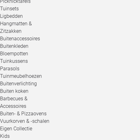
Picknicktafels
Tuinsets
Ligbedden
Hangmatten &
Zitzakken
Buitenaccessoires
Buitenkleden
Bloempotten
Tuinkussens
Parasols
Tuinmeubelhoezen
Buitenverlichting
Buiten koken
Barbecues &
Accessoires
Buiten- & Pizzaovens
Vuurkorven & -schalen
Eigen Collectie
Kids