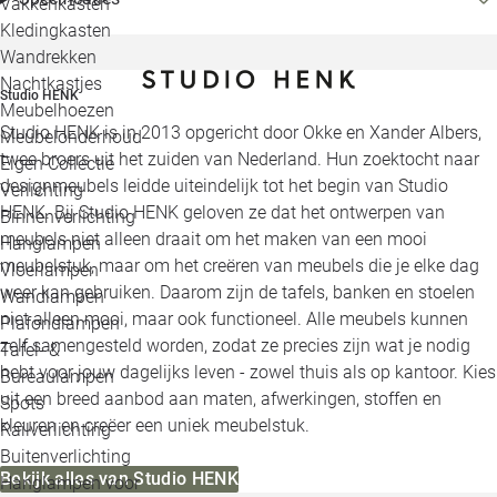
Vakkenkasten
Kledingkasten
Wandrekken
Nachtkastjes
Studio HENK
Meubelhoezen
Studio HENK is in 2013 opgericht door Okke en Xander Albers,
Meubelonderhoud
twee broers uit het zuiden van Nederland. Hun zoektocht naar
Eigen Collectie
designmeubels leidde uiteindelijk tot het begin van Studio
Verlichting
HENK. Bij Studio HENK geloven ze dat het ontwerpen van
Binnenverlichting
meubels niet alleen draait om het maken van een mooi
Hanglampen
meubelstuk, maar om het creëren van meubels die je elke dag
Vloerlampen
weer kan gebruiken. Daarom zijn de tafels, banken en stoelen
Wandlampen
niet alleen mooi, maar ook functioneel. Alle meubels kunnen
Plafondlampen
zelf samengesteld worden, zodat ze precies zijn wat je nodig
Tafel- &
hebt voor jouw dagelijks leven - zowel thuis als op kantoor. Kies
Bureaulampen
uit een breed aanbod aan maten, afwerkingen, stoffen en
Spots
kleuren en creëer een uniek meubelstuk.
Railverlichting
Buitenverlichting
Bekijk alles van Studio HENK
Hanglampen voor