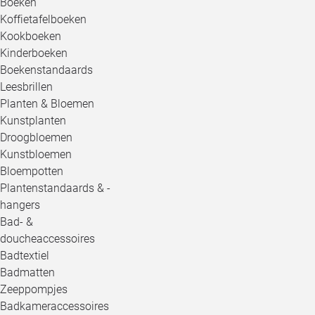
Boeken
Koffietafelboeken
Kookboeken
Kinderboeken
Boekenstandaards
Leesbrillen
Planten & Bloemen
Kunstplanten
Droogbloemen
Kunstbloemen
Bloempotten
Plantenstandaards & -
hangers
Bad- &
doucheaccessoires
Badtextiel
Badmatten
Zeeppompjes
Badkameraccessoires