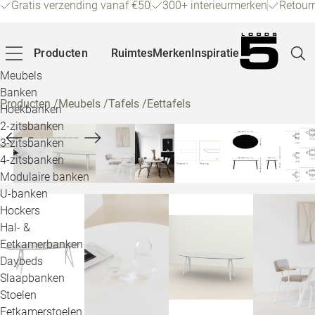
Gratis verzending vanaf €50
300+ interieurmerken
Retour
Producten
Ruimtes
Merken
Inspiratie
Meubels
Banken
Producten
/
Meubels
/
Tafels
/
Eettafels
Hoekbanken
Pagina
2-zitsbanken
3-zitsbanken
4-zitsbanken
Winke
Modulaire banken
U-banken
Klant
Hockers
Hal- &
Veelg
Eetkamerbanken
Daybeds
Openin
Slaapbanken
Loo
Stoelen
Eetkamerstoelen