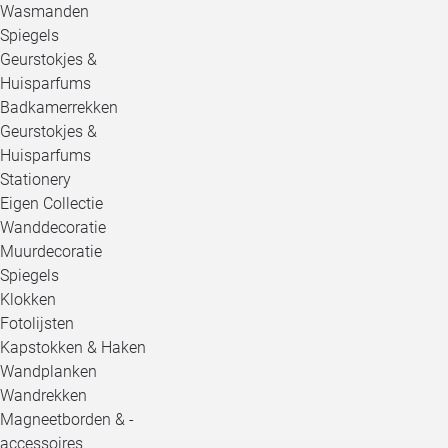
Wasmanden
Spiegels
Geurstokjes &
Huisparfums
Badkamerrekken
Geurstokjes &
Huisparfums
Stationery
Eigen Collectie
Wanddecoratie
Muurdecoratie
Spiegels
Klokken
Fotolijsten
Kapstokken & Haken
Wandplanken
Wandrekken
Magneetborden & -
accessoires