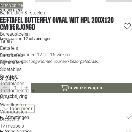
Loo
Alleen online
Fauteuils
STUDIO HENK
Barkrukken & -stoelen
Eettafel Butterfly ovaal wit HPL 200x120
Krukjes
Loo
cm verjongd
Poefjes
Bureaustoelen
Loo
Leverbaar in
12 uitvoeringen
Tafels
Eettafels
Loo
Leverbaar binnen 12 tot 16 weken
Salontafels
Er wordt contact opgenomen voor een bezorgafspraak
Bijzettafels
Loo
Sidetables
(out
Bureaus
3.249,-
Tafelbladen
Alle 
In winkelwagen
Tafelonderstellen
Omschrijving
Kasten
Wandkasten
Toon meer
Vitrinekasten
Afmetingen
Dressoirs
Tv meubels
Specificaties