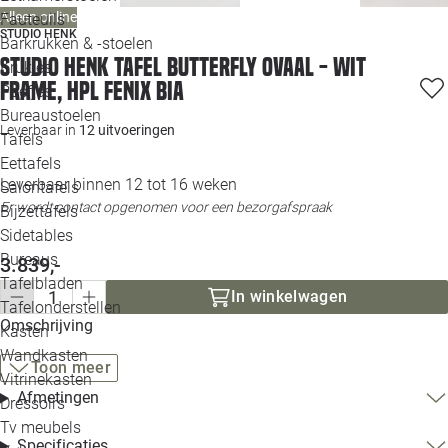
Loo
Alleen online
Fauteuils
STUDIO HENK
Barkrukken & -stoelen
Studio HENK tafel Butterfly Ovaal - wit
Krukjes
Loo
frame, HPL Fenix bia
Poefjes
Bureaustoelen
Loo
Leverbaar in
12 uitvoeringen
Tafels
Eettafels
Loo
Leverbaar binnen 12 tot 16 weken
Salontafels
Er wordt contact opgenomen voor een bezorgafspraak
Bijzettafels
Loo
Sidetables
Bureaus
3.839,-
Tafelbladen
Alle 
In winkelwagen
Tafelonderstellen
Omschrijving
Kasten
Wandkasten
Toon meer
Vitrinekasten
Afmetingen
Dressoirs
Tv meubels
Specificaties