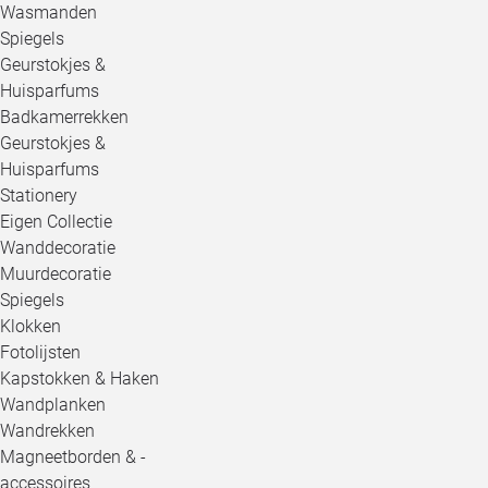
Wasmanden
Spiegels
Geurstokjes &
Huisparfums
Badkamerrekken
Geurstokjes &
Huisparfums
Stationery
Eigen Collectie
Wanddecoratie
Muurdecoratie
Spiegels
Klokken
Fotolijsten
Kapstokken & Haken
Wandplanken
Wandrekken
Magneetborden & -
accessoires