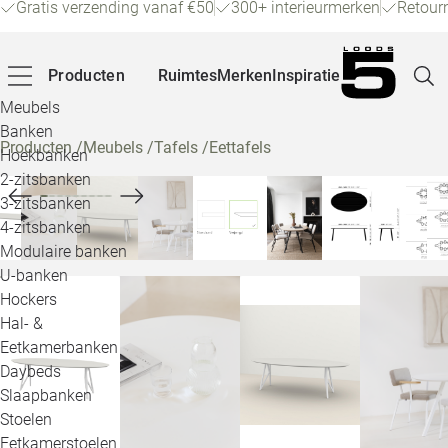
Gratis verzending vanaf €50
300+ interieurmerken
Retour
Producten
Ruimtes
Merken
Inspiratie
Meubels
Banken
Producten
/
Meubels
/
Tafels
/
Eettafels
Hoekbanken
Pagina
2-zitsbanken
3-zitsbanken
4-zitsbanken
Winke
Modulaire banken
U-banken
Klant
Hockers
Hal- &
Veelg
Eetkamerbanken
Daybeds
Openin
Slaapbanken
Loo
Stoelen
Eetkamerstoelen