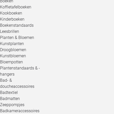
Boeken
Koffietafelboeken
Kookboeken
Kinderboeken
Boekenstandaards
Leesbrillen
Planten & Bloemen
Kunstplanten
Droogbloemen
Kunstbloemen
Bloempotten
Plantenstandaards & -
hangers
Bad- &
doucheaccessoires
Badtextiel
Badmatten
Zeeppompjes
Badkameraccessoires