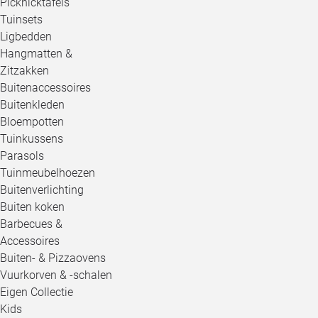
Picknicktafels
Tuinsets
Ligbedden
Hangmatten &
Zitzakken
Buitenaccessoires
Buitenkleden
Bloempotten
Tuinkussens
Parasols
Tuinmeubelhoezen
Buitenverlichting
Buiten koken
Barbecues &
Accessoires
Buiten- & Pizzaovens
Vuurkorven & -schalen
Eigen Collectie
Kids