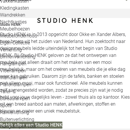
Vakkenkasten
Kledingkasten
Wandrekken
Nachtkastjes
Studio HENK
Meubelhoezen
Studio HENK is in 2013 opgericht door Okke en Xander Albers,
Meubelonderhoud
twee broers uit het zuiden van Nederland. Hun zoektocht naar
Eigen Collectie
designmeubels leidde uiteindelijk tot het begin van Studio
Verlichting
HENK. Bij Studio HENK geloven ze dat het ontwerpen van
Binnenverlichting
meubels niet alleen draait om het maken van een mooi
Hanglampen
meubelstuk, maar om het creëren van meubels die je elke dag
Vloerlampen
weer kan gebruiken. Daarom zijn de tafels, banken en stoelen
Wandlampen
niet alleen mooi, maar ook functioneel. Alle meubels kunnen
Plafondlampen
zelf samengesteld worden, zodat ze precies zijn wat je nodig
Tafel- &
hebt voor jouw dagelijks leven - zowel thuis als op kantoor. Kies
Bureaulampen
uit een breed aanbod aan maten, afwerkingen, stoffen en
Spots
kleuren en creëer een uniek meubelstuk.
Railverlichting
Buitenverlichting
Bekijk alles van Studio HENK
Hanglampen voor