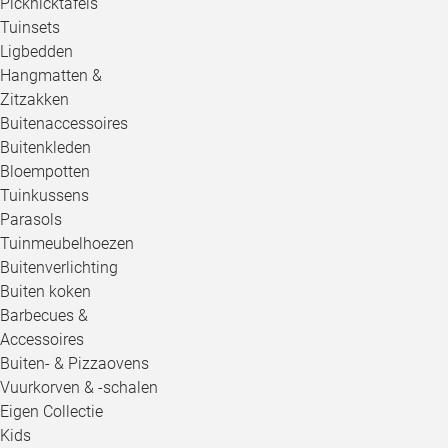
Picknicktafels
Tuinsets
Ligbedden
Hangmatten &
Zitzakken
Buitenaccessoires
Buitenkleden
Bloempotten
Tuinkussens
Parasols
Tuinmeubelhoezen
Buitenverlichting
Buiten koken
Barbecues &
Accessoires
Buiten- & Pizzaovens
Vuurkorven & -schalen
Eigen Collectie
Kids