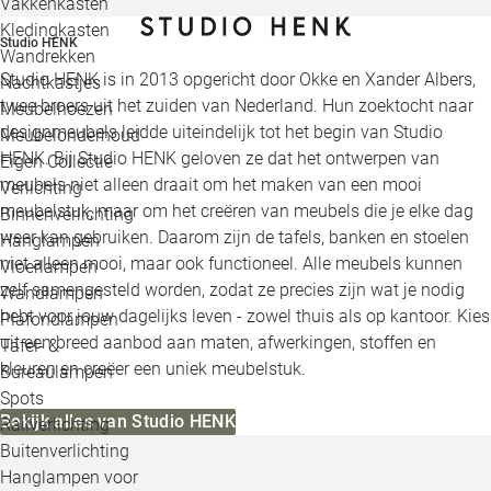
Vakkenkasten
Kledingkasten
Studio HENK
Wandrekken
Studio HENK is in 2013 opgericht door Okke en Xander Albers,
Nachtkastjes
twee broers uit het zuiden van Nederland. Hun zoektocht naar
Meubelhoezen
designmeubels leidde uiteindelijk tot het begin van Studio
Meubelonderhoud
HENK. Bij Studio HENK geloven ze dat het ontwerpen van
Eigen Collectie
meubels niet alleen draait om het maken van een mooi
Verlichting
meubelstuk, maar om het creëren van meubels die je elke dag
Binnenverlichting
weer kan gebruiken. Daarom zijn de tafels, banken en stoelen
Hanglampen
niet alleen mooi, maar ook functioneel. Alle meubels kunnen
Vloerlampen
zelf samengesteld worden, zodat ze precies zijn wat je nodig
Wandlampen
hebt voor jouw dagelijks leven - zowel thuis als op kantoor. Kies
Plafondlampen
uit een breed aanbod aan maten, afwerkingen, stoffen en
Tafel- &
kleuren en creëer een uniek meubelstuk.
Bureaulampen
Spots
Bekijk alles van Studio HENK
Railverlichting
Buitenverlichting
Hanglampen voor