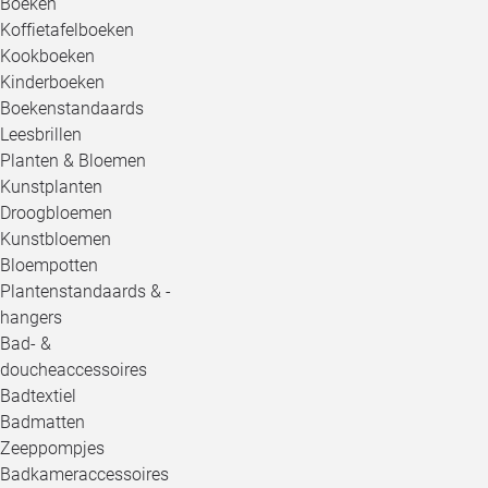
Boeken
Koffietafelboeken
Kookboeken
Kinderboeken
Boekenstandaards
Leesbrillen
Planten & Bloemen
Kunstplanten
Droogbloemen
Kunstbloemen
Bloempotten
Plantenstandaards & -
hangers
Bad- &
doucheaccessoires
Badtextiel
Badmatten
Zeeppompjes
Badkameraccessoires