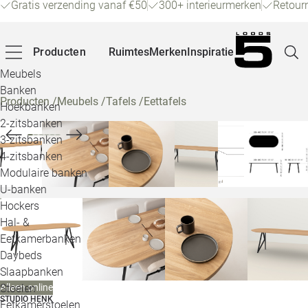
Gratis verzending vanaf €50
300+ interieurmerken
Retour
Producten
Ruimtes
Merken
Inspiratie
Meubels
Banken
Producten
/
Meubels
/
Tafels
/
Eettafels
Hoekbanken
Pagina
2-zitsbanken
3-zitsbanken
4-zitsbanken
Winke
Modulaire banken
U-banken
Klant
Hockers
Hal- &
Veelg
Eetkamerbanken
Daybeds
Openin
Slaapbanken
Loo
Stoelen
Alleen online
STUDIO HENK
Eetkamerstoelen