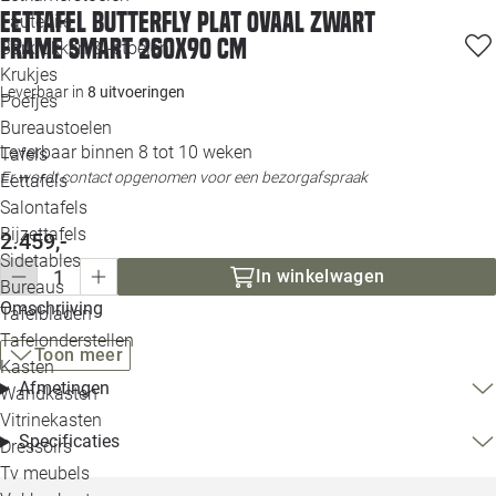
Eettafel Butterfly Plat ovaal zwart
Loo
Fauteuils
frame smart 260x90 cm
Barkrukken & -stoelen
Krukjes
Loo
Leverbaar in
8 uitvoeringen
Poefjes
Bureaustoelen
Loo
Leverbaar binnen 8 tot 10 weken
Tafels
Er wordt contact opgenomen voor een bezorgafspraak
Eettafels
Loo
Salontafels
Bijzettafels
Loo
2.459,-
Sidetables
(out
In winkelwagen
Bureaus
Omschrijving
Tafelbladen
Alle 
Tafelonderstellen
Toon meer
Kasten
Afmetingen
Wandkasten
Vitrinekasten
Specificaties
Dressoirs
Tv meubels