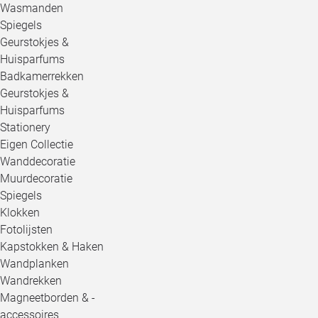
Wasmanden
Spiegels
Geurstokjes &
Huisparfums
Badkamerrekken
Geurstokjes &
Huisparfums
Stationery
Eigen Collectie
Wanddecoratie
Muurdecoratie
Spiegels
Klokken
Fotolijsten
Kapstokken & Haken
Wandplanken
Wandrekken
Magneetborden & -
accessoires