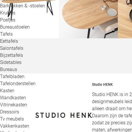
Barkrukken & -stoelen
Krukjes
Poefjes
Bureaustoelen
Tafels
Eettafels
Salontafels
Bijzettafels
Sidetables
Bureaus
Tafelbladen
Tafelonderstellen
Studio HENK
Kasten
Studio HENK is in 
Wandkasten
designmeubels leid
Vitrinekasten
alleen draait om h
Dressoirs
Daarom zijn de tafe
Tv meubels
zodat ze precies zi
Vakkenkasten
maten, afwerkingen,