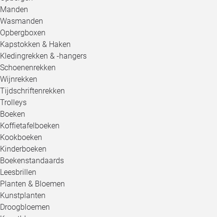
Manden
Wasmanden
Opbergboxen
Kapstokken & Haken
Kledingrekken & -hangers
Schoenenrekken
Wijnrekken
Tijdschriftenrekken
Trolleys
Boeken
Koffietafelboeken
Kookboeken
Kinderboeken
Boekenstandaards
Leesbrillen
Planten & Bloemen
Kunstplanten
Droogbloemen