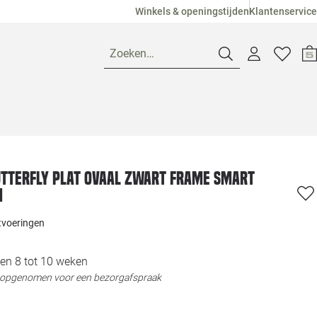
Winkels & openingstijden
Klantenservice
Zoeken…
Openingstijden
Pagina suggesties
Loods 5 Ame
utterfly Plat ovaal zwart frame smart
m
Winkels
Loods 5 Dui
itvoeringen
Klantenservice
Loods 5 Maas
en 8 tot 10 weken
t opgenomen voor een bezorgafspraak
Veelgestelde vragen
Loods 5 Slie