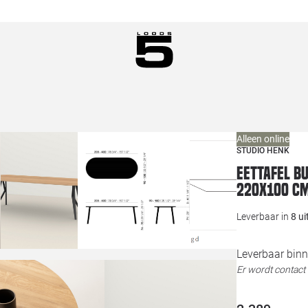
Alleen online
STUDIO HENK
Eettafel B
220x100 c
Leverbaar in
8 u
Leverbaar binn
Er wordt contac