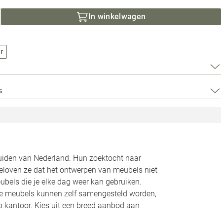
Loods 5 Za
In winkelwagen
Loods 5 Gara
r
Alle openingst
s
zuiden van Nederland. Hun zoektocht naar
geloven ze dat het ontwerpen van meubels niet
bels die je elke dag weer kan gebruiken.
Alle meubels kunnen zelf samengesteld worden,
op kantoor. Kies uit een breed aanbod aan