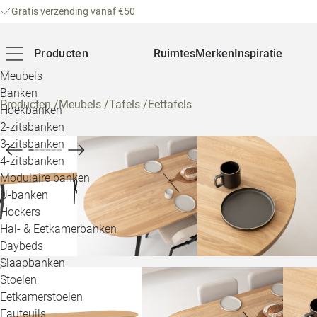
Gratis verzending vanaf €50
Producten
Ruimtes
Merken
Inspiratie
Meubels
Banken
Producten
/
Meubels
/
Tafels
/
Eettafels
Hoekbanken
2-zitsbanken
3-zitsbanken
4-zitsbanken
Modulaire banken
U-banken
Hockers
Hal- & Eetkamerbanken
Daybeds
Slaapbanken
Stoelen
Eetkamerstoelen
Fauteuils