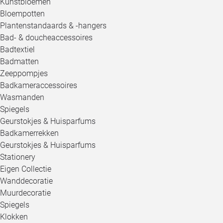
Kunstbloemen
Bloempotten
Plantenstandaards & -hangers
Bad- & doucheaccessoires
Badtextiel
Badmatten
Zeeppompjes
Badkameraccessoires
Wasmanden
Spiegels
Geurstokjes & Huisparfums
Badkamerrekken
Geurstokjes & Huisparfums
Stationery
Eigen Collectie
Wanddecoratie
Muurdecoratie
Spiegels
Klokken