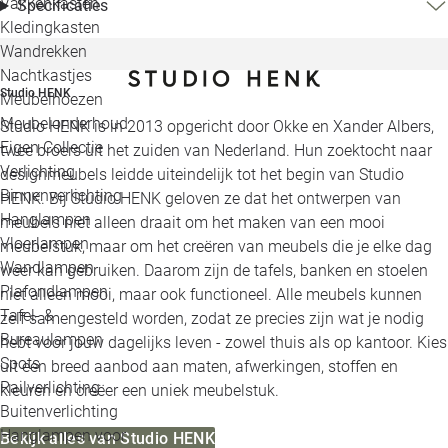
Vakkenkasten
Specificaties
Kledingkasten
Wandrekken
Nachtkastjes
Studio HENK
Meubelhoezen
Meubelonderhoud
Studio HENK is in 2013 opgericht door Okke en Xander Albers,
Eigen Collectie
twee broers uit het zuiden van Nederland. Hun zoektocht naar
Verlichting
designmeubels leidde uiteindelijk tot het begin van Studio
Binnenverlichting
HENK. Bij Studio HENK geloven ze dat het ontwerpen van
Hanglampen
meubels niet alleen draait om het maken van een mooi
Vloerlampen
meubelstuk, maar om het creëren van meubels die je elke dag
Wandlampen
weer kan gebruiken. Daarom zijn de tafels, banken en stoelen
Plafondlampen
niet alleen mooi, maar ook functioneel. Alle meubels kunnen
Tafel- &
zelf samengesteld worden, zodat ze precies zijn wat je nodig
Bureaulampen
hebt voor jouw dagelijks leven - zowel thuis als op kantoor. Kies
Spots
uit een breed aanbod aan maten, afwerkingen, stoffen en
Railverlichting
kleuren en creëer een uniek meubelstuk.
Buitenverlichting
Hanglampen voor
Bekijk alles van Studio HENK