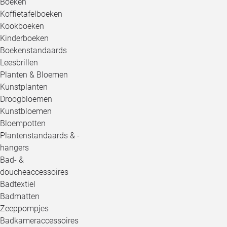
Boeken
Koffietafelboeken
Kookboeken
Kinderboeken
Boekenstandaards
Leesbrillen
Planten & Bloemen
Kunstplanten
Droogbloemen
Kunstbloemen
Bloempotten
Plantenstandaards & -
hangers
Bad- &
doucheaccessoires
Badtextiel
Badmatten
Zeeppompjes
Badkameraccessoires