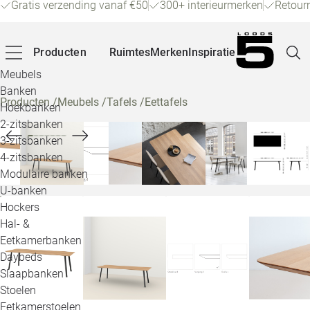
Gratis verzending vanaf €50
300+ interieurmerken
Retour
Producten
Ruimtes
Merken
Inspiratie
Meubels
Banken
Producten
/
Meubels
/
Tafels
/
Eettafels
Hoekbanken
Pagina
2-zitsbanken
3-zitsbanken
4-zitsbanken
Winke
Modulaire banken
U-banken
Klant
Hockers
Hal- &
Veelg
Eetkamerbanken
Daybeds
Openin
Slaapbanken
Loo
Stoelen
Eetkamerstoelen