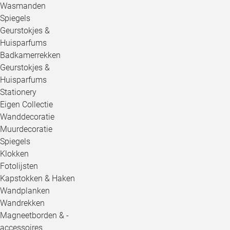
Wasmanden
Spiegels
Geurstokjes &
Huisparfums
Badkamerrekken
Geurstokjes &
Huisparfums
Stationery
Eigen Collectie
Wanddecoratie
Muurdecoratie
Spiegels
Klokken
Fotolijsten
Kapstokken & Haken
Wandplanken
Wandrekken
Magneetborden & -
accessoires