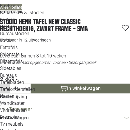
Loo
Fauteuils
Alleen online
Barkrukken & -stoelen
STUDIO HENK
Krukjes
Loo
Studio HENK tafel New Classic
Poefjes
Rechthoekig, zwart frame - Sma
Bureaustoelen
Loo
Leverbaar in
12 uitvoeringen
Tafels
Eettafels
Loo
Salontafels
Leverbaar binnen 8 tot 10 weken
Bijzettafels
Loo
Er wordt contact opgenomen voor een bezorgafspraak
Sidetables
(out
Bureaus
2.469,-
Tafelbladen
Alle 
In winkelwagen
Tafelonderstellen
Kasten
Omschrijving
Wandkasten
Toon meer
Vitrinekasten
Dressoirs
Afmetingen
Tv meubels