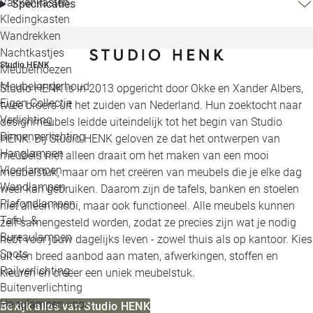
Vakkenkasten
Specificaties
Kledingkasten
Wandrekken
Nachtkastjes
Studio HENK
Meubelhoezen
Meubelonderhoud
Studio HENK is in 2013 opgericht door Okke en Xander Albers,
Eigen Collectie
twee broers uit het zuiden van Nederland. Hun zoektocht naar
Verlichting
designmeubels leidde uiteindelijk tot het begin van Studio
Binnenverlichting
HENK. Bij Studio HENK geloven ze dat het ontwerpen van
Hanglampen
meubels niet alleen draait om het maken van een mooi
Vloerlampen
meubelstuk, maar om het creëren van meubels die je elke dag
Wandlampen
weer kan gebruiken. Daarom zijn de tafels, banken en stoelen
Plafondlampen
niet alleen mooi, maar ook functioneel. Alle meubels kunnen
Tafel- &
zelf samengesteld worden, zodat ze precies zijn wat je nodig
Bureaulampen
hebt voor jouw dagelijks leven - zowel thuis als op kantoor. Kies
Spots
uit een breed aanbod aan maten, afwerkingen, stoffen en
Railverlichting
kleuren en creëer een uniek meubelstuk.
Buitenverlichting
Hanglampen voor
Bekijk alles van Studio HENK