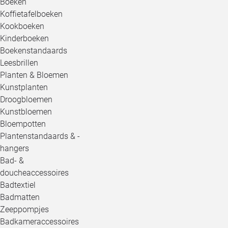
Boeken
Koffietafelboeken
Kookboeken
Kinderboeken
Boekenstandaards
Leesbrillen
Planten & Bloemen
Kunstplanten
Droogbloemen
Kunstbloemen
Bloempotten
Plantenstandaards & -
hangers
Bad- &
doucheaccessoires
Badtextiel
Badmatten
Zeeppompjes
Badkameraccessoires