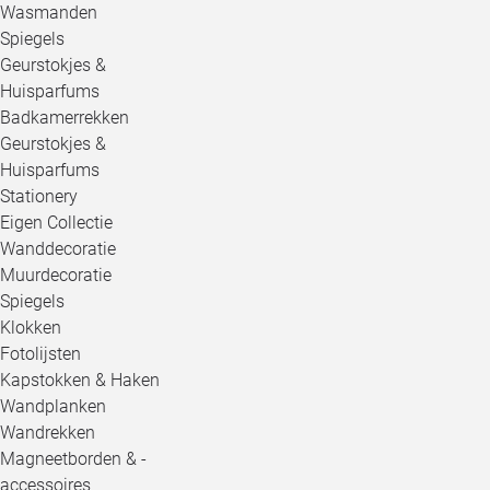
Wasmanden
Spiegels
Geurstokjes &
Huisparfums
Badkamerrekken
Geurstokjes &
Huisparfums
Stationery
Eigen Collectie
Wanddecoratie
Muurdecoratie
Spiegels
Klokken
Fotolijsten
Kapstokken & Haken
Wandplanken
Wandrekken
Magneetborden & -
accessoires