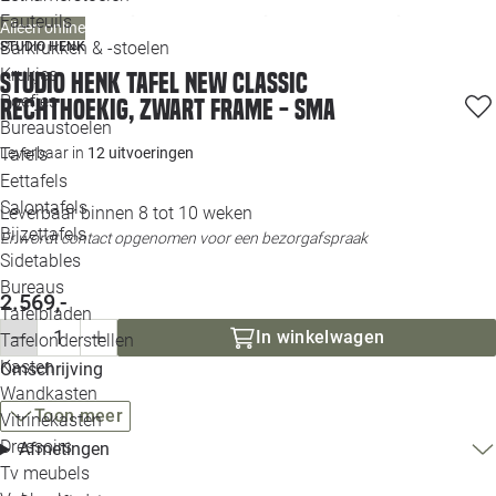
Loo
Fauteuils
Alleen online
Barkrukken & -stoelen
STUDIO HENK
Krukjes
Loo
Studio HENK tafel New Classic
Poefjes
Rechthoekig, zwart frame - Sma
Bureaustoelen
Loo
Leverbaar in
12 uitvoeringen
Tafels
Eettafels
Loo
Salontafels
Leverbaar binnen 8 tot 10 weken
Bijzettafels
Loo
Er wordt contact opgenomen voor een bezorgafspraak
Sidetables
(out
Bureaus
2.569,-
Tafelbladen
Alle 
In winkelwagen
Tafelonderstellen
Kasten
Omschrijving
Wandkasten
Toon meer
Vitrinekasten
Dressoirs
Afmetingen
Tv meubels