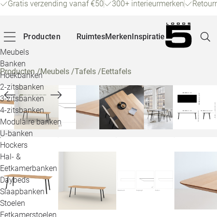
Gratis verzending vanaf €50
300+ interieurmerken
Retour
Producten
Ruimtes
Merken
Inspiratie
Meubels
Banken
Producten
/
Meubels
/
Tafels
/
Eettafels
Hoekbanken
Pagina
2-zitsbanken
3-zitsbanken
4-zitsbanken
Winke
Modulaire banken
U-banken
Klant
Hockers
Hal- &
Veelg
Eetkamerbanken
Daybeds
Openin
Slaapbanken
Loo
Stoelen
Eetkamerstoelen