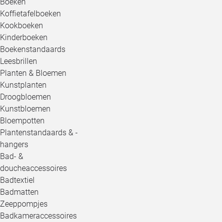
Boeken
Koffietafelboeken
Kookboeken
Kinderboeken
Boekenstandaards
Leesbrillen
Planten & Bloemen
Kunstplanten
Droogbloemen
Kunstbloemen
Bloempotten
Plantenstandaards & -
hangers
Bad- &
doucheaccessoires
Badtextiel
Badmatten
Zeeppompjes
Badkameraccessoires