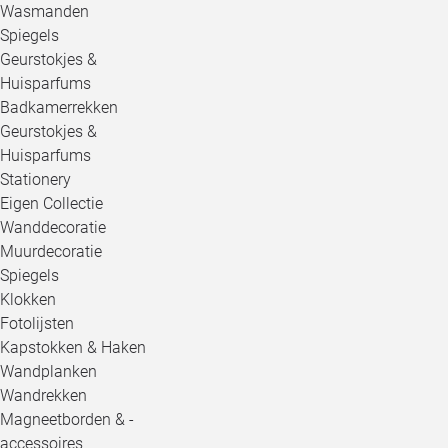
Wasmanden
Spiegels
Geurstokjes &
Huisparfums
Badkamerrekken
Geurstokjes &
Huisparfums
Stationery
Eigen Collectie
Wanddecoratie
Muurdecoratie
Spiegels
Klokken
Fotolijsten
Kapstokken & Haken
Wandplanken
Wandrekken
Magneetborden & -
accessoires