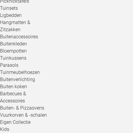
Picknicktafels
Tuinsets
Ligbedden
Hangmatten &
Zitzakken
Buitenaccessoires
Buitenkleden
Bloempotten
Tuinkussens
Parasols
Tuinmeubelhoezen
Buitenverlichting
Buiten koken
Barbecues &
Accessoires
Buiten- & Pizzaovens
Vuurkorven & -schalen
Eigen Collectie
Kids