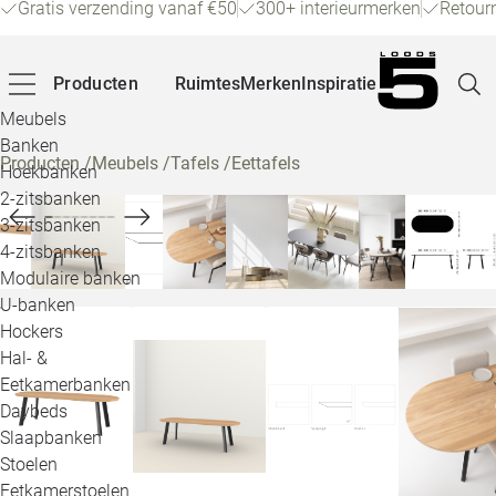
Gratis verzending vanaf €50
300+ interieurmerken
Retour
Producten
Ruimtes
Merken
Inspiratie
Meubels
Banken
Producten
/
Meubels
/
Tafels
/
Eettafels
Hoekbanken
Pagina
2-zitsbanken
3-zitsbanken
4-zitsbanken
Winke
Modulaire banken
U-banken
Klant
Hockers
Hal- &
Veelg
Eetkamerbanken
Daybeds
Openin
Slaapbanken
Loo
Stoelen
Eetkamerstoelen