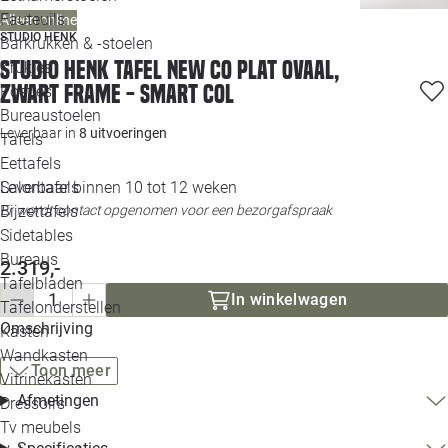
Loo
Fauteuils
Alleen online
STUDIO HENK
Barkrukken & -stoelen
Studio HENK tafel New Co Plat Ovaal,
Krukjes
Loo
zwart frame - Smart Col
Poefjes
Bureaustoelen
Loo
Leverbaar in
8 uitvoeringen
Tafels
Eettafels
Loo
Leverbaar binnen 10 tot 12 weken
Salontafels
Er wordt contact opgenomen voor een bezorgafspraak
Bijzettafels
Loo
Sidetables
Bureaus
2.319,-
Tafelbladen
Alle 
In winkelwagen
Tafelonderstellen
Omschrijving
Kasten
Wandkasten
Toon meer
Vitrinekasten
Afmetingen
Dressoirs
Tv meubels