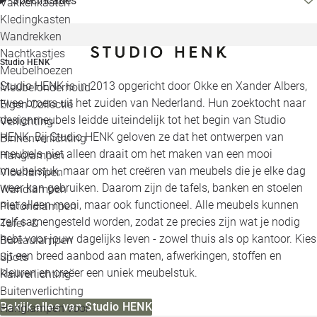
Specificaties
Vakkenkasten
Kledingkasten
Wandrekken
Nachtkastjes
Studio HENK
Meubelhoezen
Studio HENK is in 2013 opgericht door Okke en Xander Albers,
Meubelonderhoud
twee broers uit het zuiden van Nederland. Hun zoektocht naar
Eigen Collectie
designmeubels leidde uiteindelijk tot het begin van Studio
Verlichting
HENK. Bij Studio HENK geloven ze dat het ontwerpen van
Binnenverlichting
meubels niet alleen draait om het maken van een mooi
Hanglampen
meubelstuk, maar om het creëren van meubels die je elke dag
Vloerlampen
weer kan gebruiken. Daarom zijn de tafels, banken en stoelen
Wandlampen
niet alleen mooi, maar ook functioneel. Alle meubels kunnen
Plafondlampen
zelf samengesteld worden, zodat ze precies zijn wat je nodig
Tafel- &
hebt voor jouw dagelijks leven - zowel thuis als op kantoor. Kies
Bureaulampen
uit een breed aanbod aan maten, afwerkingen, stoffen en
Spots
kleuren en creëer een uniek meubelstuk.
Railverlichting
Buitenverlichting
Bekijk alles van Studio HENK
Hanglampen voor