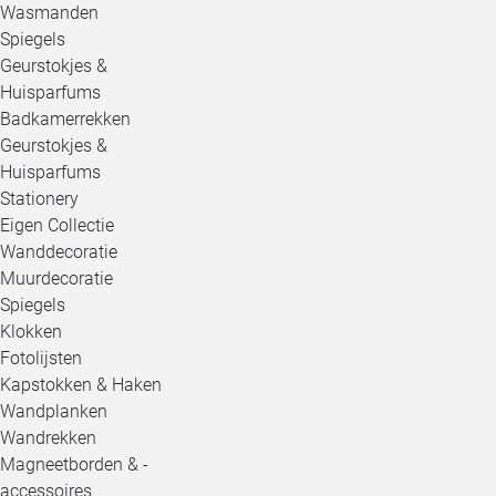
Wasmanden
Spiegels
Geurstokjes &
Huisparfums
Badkamerrekken
Geurstokjes &
Huisparfums
Stationery
Eigen Collectie
Wanddecoratie
Muurdecoratie
Spiegels
Klokken
Fotolijsten
Kapstokken & Haken
Wandplanken
Wandrekken
Magneetborden & -
accessoires