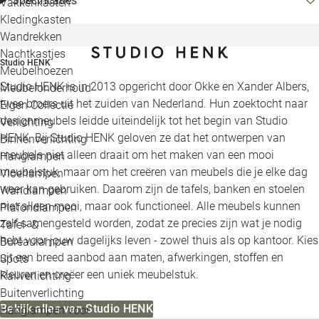
Specificaties
Vakkenkasten
Kledingkasten
Wandrekken
Nachtkastjes
Studio HENK
Meubelhoezen
Studio HENK is in 2013 opgericht door Okke en Xander Albers,
Meubelonderhoud
twee broers uit het zuiden van Nederland. Hun zoektocht naar
Eigen Collectie
designmeubels leidde uiteindelijk tot het begin van Studio
Verlichting
HENK. Bij Studio HENK geloven ze dat het ontwerpen van
Binnenverlichting
meubels niet alleen draait om het maken van een mooi
Hanglampen
meubelstuk, maar om het creëren van meubels die je elke dag
Vloerlampen
weer kan gebruiken. Daarom zijn de tafels, banken en stoelen
Wandlampen
niet alleen mooi, maar ook functioneel. Alle meubels kunnen
Plafondlampen
zelf samengesteld worden, zodat ze precies zijn wat je nodig
Tafel- &
hebt voor jouw dagelijks leven - zowel thuis als op kantoor. Kies
Bureaulampen
uit een breed aanbod aan maten, afwerkingen, stoffen en
Spots
kleuren en creëer een uniek meubelstuk.
Railverlichting
Buitenverlichting
Bekijk alles van Studio HENK
Hanglampen voor