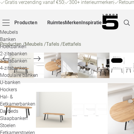
Gratis verzending vanaf €50
300+ interieurmerken
Retour
Producten
Ruimtes
Merken
Inspiratie
Meubels
Banken
Producten
/
Meubels
/
Tafels
/
Eettafels
Hoekbanken
Pagina
2-zitsbanken
3-zitsbanken
4-zitsbanken
Winke
Modulaire banken
U-banken
Klant
Hockers
Hal- &
Veelg
Eetkamerbanken
Daybeds
Openin
Slaapbanken
Loo
Stoelen
Eetkamerstoelen