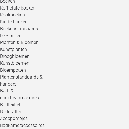
Boeken
Koffietafelboeken
Kookboeken
Kinderboeken
Boekenstandaards
Leesbrillen
Planten & Bloemen
Kunstplanten
Droogbloemen
Kunstbloemen
Bloempotten
Plantenstandaards & -
hangers
Bad- &
doucheaccessoires
Badtextiel
Badmatten
Zeeppompjes
Badkameraccessoires