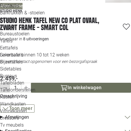
Loo
Fauteuils
Alleen online
STUDIO HENK
Barkrukken & -stoelen
Studio HENK tafel New Co Plat Ovaal,
Krukjes
Loo
zwart frame - Smart Col
Poefjes
Bureaustoelen
Loo
Leverbaar in
8 uitvoeringen
Tafels
Eettafels
Loo
Leverbaar binnen 10 tot 12 weken
Salontafels
Er wordt contact opgenomen voor een bezorgafspraak
Bijzettafels
Loo
Sidetables
(out
Bureaus
2.459,-
Tafelbladen
Alle 
In winkelwagen
Tafelonderstellen
Omschrijving
Kasten
Wandkasten
Toon meer
Vitrinekasten
Afmetingen
Dressoirs
Tv meubels