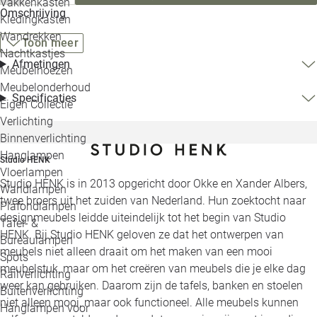
Vakkenkasten
Omschrijving
Kledingkasten
Wandrekken
Toon meer
Nachtkastjes
Afmetingen
Meubelhoezen
Meubelonderhoud
Specificaties
Eigen Collectie
Verlichting
Binnenverlichting
Hanglampen
Studio HENK
Vloerlampen
Studio HENK is in 2013 opgericht door Okke en Xander Albers,
Wandlampen
twee broers uit het zuiden van Nederland. Hun zoektocht naar
Plafondlampen
designmeubels leidde uiteindelijk tot het begin van Studio
Tafel- &
HENK. Bij Studio HENK geloven ze dat het ontwerpen van
Bureaulampen
meubels niet alleen draait om het maken van een mooi
Spots
meubelstuk, maar om het creëren van meubels die je elke dag
Railverlichting
weer kan gebruiken. Daarom zijn de tafels, banken en stoelen
Buitenverlichting
niet alleen mooi, maar ook functioneel. Alle meubels kunnen
Hanglampen voor