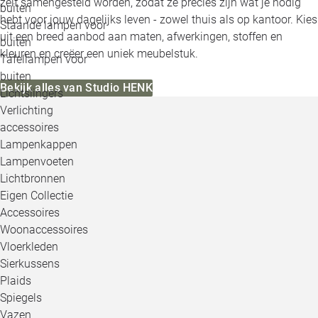
zelf samengesteld worden, zodat ze precies zijn wat je nodig
buiten
hebt voor jouw dagelijks leven - zowel thuis als op kantoor. Kies
Staande lampen voor
uit een breed aanbod aan maten, afwerkingen, stoffen en
buiten
kleuren en creëer een uniek meubelstuk.
Tafellampen voor
buiten
Bekijk alles van Studio HENK
Lichtslingers
Verlichting
accessoires
Lampenkappen
Lampenvoeten
Lichtbronnen
Eigen Collectie
Accessoires
Woonaccessoires
Vloerkleden
Sierkussens
Plaids
Spiegels
Vazen