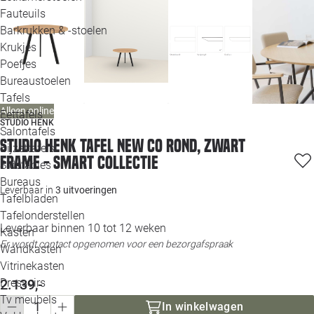
Loo
Fauteuils
Barkrukken & -stoelen
Krukjes
Loo
Poefjes
Bureaustoelen
Loo
Tafels
Alleen online
Eettafels
Loo
STUDIO HENK
Salontafels
Studio HENK tafel New Co Rond, zwart
Bijzettafels
Loo
frame - Smart Collectie
Sidetables
Bureaus
Leverbaar in
3 uitvoeringen
Tafelbladen
Alle 
Tafelonderstellen
Leverbaar binnen 10 tot 12 weken
Kasten
Er wordt contact opgenomen voor een bezorgafspraak
Wandkasten
Vitrinekasten
2.139,-
Dressoirs
Tv meubels
In winkelwagen