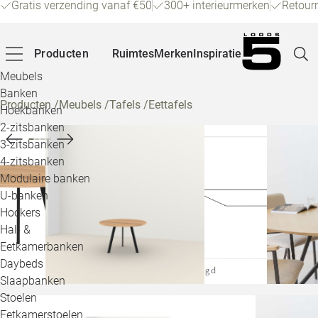
Gratis verzending vanaf €50
300+ interieurmerken
Retour
Producten
Ruimtes
Merken
Inspiratie
Meubels
Banken
Producten
/
Meubels
/
Tafels
/
Eettafels
Hoekbanken
Pagina
2-zitsbanken
3-zitsbanken
4-zitsbanken
Winke
Modulaire banken
U-banken
Klant
Hockers
Hal- &
Veelg
Eetkamerbanken
Daybeds
Openin
Slaapbanken
Loo
Stoelen
Eetkamerstoelen