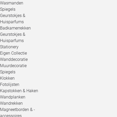
Wasmanden
Spiegels
Geurstokjes &
Huisparfums
Badkamerrekken
Geurstokjes &
Huisparfums
Stationery
Eigen Collectie
Wanddecoratie
Muurdecoratie
Spiegels
Klokken
Fotolijsten
Kapstokken & Haken
Wandplanken
Wandrekken
Magneetborden & -
accessoires