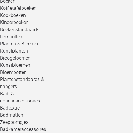
Boeken
Koffietafelboeken
Kookboeken
Kinderboeken
Boekenstandaards
Leesbrillen
Planten & Bloemen
Kunstplanten
Droogbloemen
Kunstbloemen
Bloempotten
Plantenstandaards & -
hangers
Bad- &
doucheaccessoires
Badtextiel
Badmatten
Zeeppompjes
Badkameraccessoires