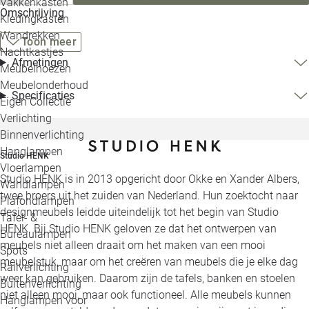
Vakkenkasten
Omschrijving
Kledingkasten
Wandrekken
Toon meer
Nachtkastjes
Afmetingen
Meubelhoezen
Meubelonderhoud
Specificaties
Eigen Collectie
Verlichting
Binnenverlichting
Hanglampen
Studio HENK
Vloerlampen
Studio HENK is in 2013 opgericht door Okke en Xander Albers,
Wandlampen
twee broers uit het zuiden van Nederland. Hun zoektocht naar
Plafondlampen
designmeubels leidde uiteindelijk tot het begin van Studio
Tafel- &
HENK. Bij Studio HENK geloven ze dat het ontwerpen van
Bureaulampen
meubels niet alleen draait om het maken van een mooi
Spots
meubelstuk, maar om het creëren van meubels die je elke dag
Railverlichting
weer kan gebruiken. Daarom zijn de tafels, banken en stoelen
Buitenverlichting
niet alleen mooi, maar ook functioneel. Alle meubels kunnen
Hanglampen voor