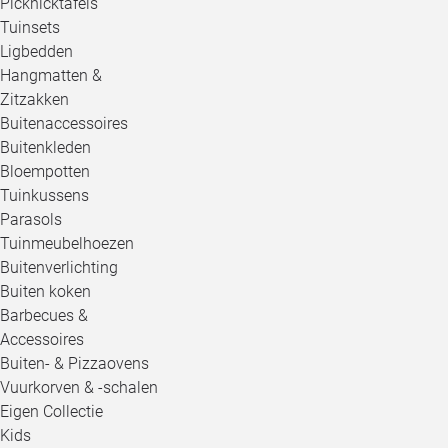
Picknicktafels
Tuinsets
Ligbedden
Hangmatten &
Zitzakken
Buitenaccessoires
Buitenkleden
Bloempotten
Tuinkussens
Parasols
Tuinmeubelhoezen
Buitenverlichting
Buiten koken
Barbecues &
Accessoires
Buiten- & Pizzaovens
Vuurkorven & -schalen
Eigen Collectie
Kids