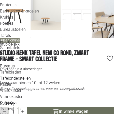
Loo
Fauteuils
Barkrukken & -stoelen
Krukjes
Loo
Poefjes
Bureaustoelen
Loo
Tafels
Alleen online
Eettafels
Loo
STUDIO HENK
Salontafels
Studio HENK tafel New Co Rond, zwart
Bijzettafels
Loo
frame - Smart Collectie
Sidetables
Bureaus
Leverbaar in
3 uitvoeringen
Tafelbladen
Alle 
Tafelonderstellen
Leverbaar binnen 10 tot 12 weken
Kasten
Er wordt contact opgenomen voor een bezorgafspraak
Wandkasten
Vitrinekasten
2.019,-
Dressoirs
Tv meubels
In winkelwagen