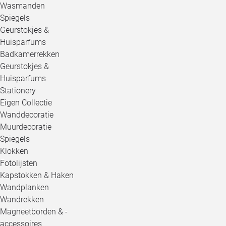
Wasmanden
Spiegels
Geurstokjes &
Huisparfums
Badkamerrekken
Geurstokjes &
Huisparfums
Stationery
Eigen Collectie
Wanddecoratie
Muurdecoratie
Spiegels
Klokken
Fotolijsten
Kapstokken & Haken
Wandplanken
Wandrekken
Magneetborden & -
accessoires