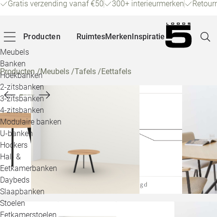
Gratis verzending vanaf €50
300+ interieurmerken
Retour
Producten
Ruimtes
Merken
Inspiratie
Meubels
Banken
Producten
/
Meubels
/
Tafels
/
Eettafels
Hoekbanken
Pagina
2-zitsbanken
3-zitsbanken
4-zitsbanken
Winke
Modulaire banken
U-banken
Klant
Hockers
Hal- &
Veelg
Eetkamerbanken
Daybeds
Openin
Slaapbanken
Loo
Stoelen
Eetkamerstoelen