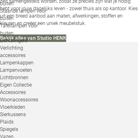
zelf samengesteld worden, zodat ze precies zijn wat je nodig
buiten
hebt voor jouw dagelijks leven - zowel thuis als op kantoor. Kies
Staande lampen voor
uit een breed aanbod aan maten, afwerkingen, stoffen en
buiten
kleuren en creëer een uniek meubelstuk.
Tafellampen voor
buiten
Bekijk alles van Studio HENK
Lichtslingers
Verlichting
accessoires
Lampenkappen
Lampenvoeten
Lichtbronnen
Eigen Collectie
Accessoires
Woonaccessoires
Vloerkleden
Sierkussens
Plaids
Spiegels
Vazen