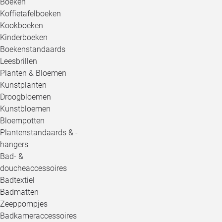
Boeken
Koffietafelboeken
Kookboeken
Kinderboeken
Boekenstandaards
Leesbrillen
Planten & Bloemen
Kunstplanten
Droogbloemen
Kunstbloemen
Bloempotten
Plantenstandaards & -
hangers
Bad- &
doucheaccessoires
Badtextiel
Badmatten
Zeeppompjes
Badkameraccessoires