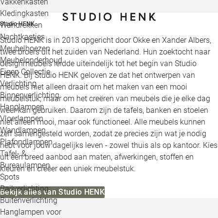
Vakkenkasten
Kledingkasten
Wandrekken
Studio HENK
Nachtkastjes
Studio HENK is in 2013 opgericht door Okke en Xander Albers,
Meubelhoezen
twee broers uit het zuiden van Nederland. Hun zoektocht naar
Meubelonderhoud
designmeubels leidde uiteindelijk tot het begin van Studio
Eigen Collectie
HENK. Bij Studio HENK geloven ze dat het ontwerpen van
Verlichting
meubels niet alleen draait om het maken van een mooi
Binnenverlichting
meubelstuk, maar om het creëren van meubels die je elke dag
Hanglampen
weer kan gebruiken. Daarom zijn de tafels, banken en stoelen
Vloerlampen
niet alleen mooi, maar ook functioneel. Alle meubels kunnen
Wandlampen
zelf samengesteld worden, zodat ze precies zijn wat je nodig
Plafondlampen
hebt voor jouw dagelijks leven - zowel thuis als op kantoor. Kies
Tafel- &
uit een breed aanbod aan maten, afwerkingen, stoffen en
Bureaulampen
kleuren en creëer een uniek meubelstuk.
Spots
Railverlichting
Bekijk alles van Studio HENK
Buitenverlichting
Hanglampen voor