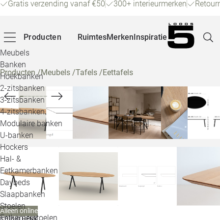
Gratis verzending vanaf €50
300+ interieurmerken
Retour
Producten
Ruimtes
Merken
Inspiratie
Meubels
Banken
Producten
/
Meubels
/
Tafels
/
Eettafels
Hoekbanken
Pagina
2-zitsbanken
3-zitsbanken
4-zitsbanken
Winke
Modulaire banken
U-banken
Klant
Hockers
Hal- &
Veelg
Eetkamerbanken
Daybeds
Openin
Slaapbanken
Loo
Stoelen
Alleen online
Eetkamerstoelen
STUDIO HENK