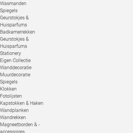
Wasmanden
Spiegels
Geurstokjes &
Huisparfums
Badkamerrekken
Geurstokjes &
Huisparfums
Stationery
Eigen Collectie
Wanddecoratie
Muurdecoratie
Spiegels
Klokken
Fotolijsten
Kapstokken & Haken
Wandplanken
Wandrekken
Magneetborden & -
accessoires