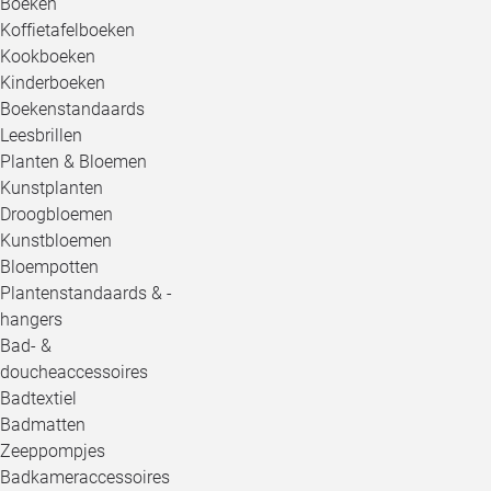
Boeken
Koffietafelboeken
Kookboeken
Kinderboeken
Boekenstandaards
Leesbrillen
Planten & Bloemen
Kunstplanten
Droogbloemen
Kunstbloemen
Bloempotten
Plantenstandaards & -
hangers
Bad- &
doucheaccessoires
Badtextiel
Badmatten
Zeeppompjes
Badkameraccessoires