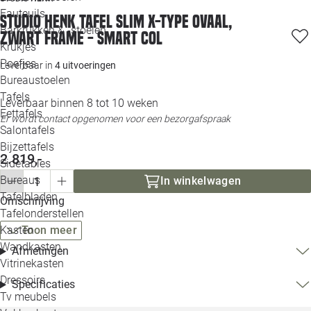
Loo
Fauteuils
Studio HENK tafel Slim X-type Ovaal,
Barkrukken & -stoelen
zwart frame - Smart Col
Krukjes
Loo
Poefjes
Leverbaar in
4 uitvoeringen
Bureaustoelen
Loo
Tafels
Leverbaar binnen 8 tot 10 weken
Eettafels
Er wordt contact opgenomen voor een bezorgafspraak
Loo
Salontafels
Bijzettafels
Loo
2.819,-
Sidetables
(out
Bureaus
In winkelwagen
Tafelbladen
Omschrijving
Alle 
Tafelonderstellen
Kasten
Toon meer
Wandkasten
Afmetingen
Vitrinekasten
Dressoirs
Specificaties
Tv meubels