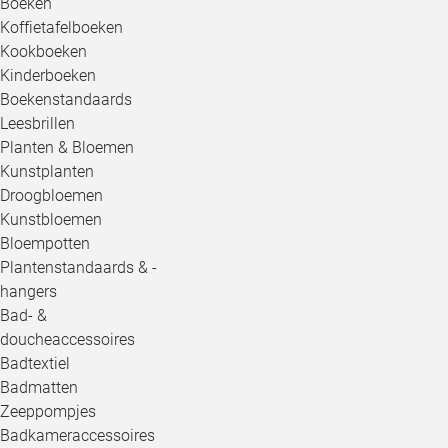
Boeken
Koffietafelboeken
Kookboeken
Kinderboeken
Boekenstandaards
Leesbrillen
Planten & Bloemen
Kunstplanten
Droogbloemen
Kunstbloemen
Bloempotten
Plantenstandaards & -
hangers
Bad- &
doucheaccessoires
Badtextiel
Badmatten
Zeeppompjes
Badkameraccessoires