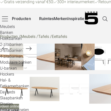
Gratis verzending vanaf €50
300+ interieurmerken
Retour
Producten
Ruimtes
Merken
Inspiratie
Meubels
Banken
Producten
/
Meubels
/
Tafels
/
Eettafels
Hoekbanken
Pagina
2-zitsbanken
3-zitsbanken
4-zitsbanken
Winke
Modulaire banken
U-banken
Klant
Hockers
Hal- &
Veelg
Eetkamerbanken
Daybeds
Openin
Slaapbanken
Loo
Stoelen
Alleen online
Eetkamerstoelen
STUDIO HENK