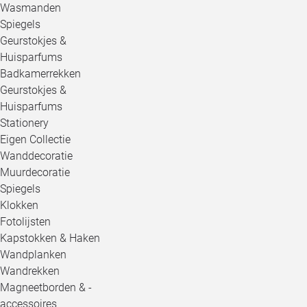
Wasmanden
Spiegels
Geurstokjes &
Huisparfums
Badkamerrekken
Geurstokjes &
Huisparfums
Stationery
Eigen Collectie
Wanddecoratie
Muurdecoratie
Spiegels
Klokken
Fotolijsten
Kapstokken & Haken
Wandplanken
Wandrekken
Magneetborden & -
accessoires