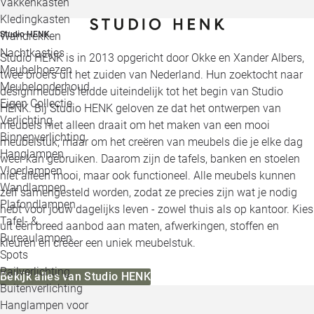
Vakkenkasten
Kledingkasten
Wandrekken
Studio HENK
Nachtkastjes
Studio HENK is in 2013 opgericht door Okke en Xander Albers,
Meubelhoezen
twee broers uit het zuiden van Nederland. Hun zoektocht naar
Meubelonderhoud
designmeubels leidde uiteindelijk tot het begin van Studio
Eigen Collectie
HENK. Bij Studio HENK geloven ze dat het ontwerpen van
Verlichting
meubels niet alleen draait om het maken van een mooi
Binnenverlichting
meubelstuk, maar om het creëren van meubels die je elke dag
Hanglampen
weer kan gebruiken. Daarom zijn de tafels, banken en stoelen
Vloerlampen
niet alleen mooi, maar ook functioneel. Alle meubels kunnen
Wandlampen
zelf samengesteld worden, zodat ze precies zijn wat je nodig
Plafondlampen
hebt voor jouw dagelijks leven - zowel thuis als op kantoor. Kies
Tafel- &
uit een breed aanbod aan maten, afwerkingen, stoffen en
Bureaulampen
kleuren en creëer een uniek meubelstuk.
Spots
Railverlichting
Bekijk alles van Studio HENK
Buitenverlichting
Hanglampen voor