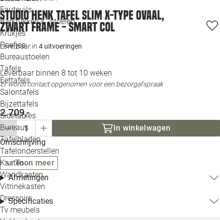
Loo
Fauteuils
Studio HENK tafel Slim X-type Ovaal,
Barkrukken & -stoelen
zwart frame - Smart Col
Krukjes
Loo
Poefjes
Leverbaar in
4 uitvoeringen
Bureaustoelen
Loo
Tafels
Leverbaar binnen 8 tot 10 weken
Eettafels
Er wordt contact opgenomen voor een bezorgafspraak
Loo
Salontafels
Bijzettafels
Loo
2.709,-
Sidetables
(out
Bureaus
In winkelwagen
Tafelbladen
Omschrijving
Alle 
Tafelonderstellen
Kasten
Toon meer
Wandkasten
Afmetingen
Vitrinekasten
Dressoirs
Specificaties
Tv meubels