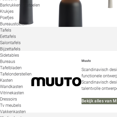
Barkrukken & -stoelen
Krukjes
Poefjes
Bureaustoelen
Tafels
Eettafels
Salontafels
Bijzettafels
Sidetables
Bureaus
Muuto
Tafelbladen
Scandinavisch desi
Tafelonderstellen
functionele ontwerp
Kasten
Scandinavisch desig
Wandkasten
talentvolle ontwerp
Vitrinekasten
Dressoirs
Bekijk alles van 
Tv meubels
Vakkenkasten