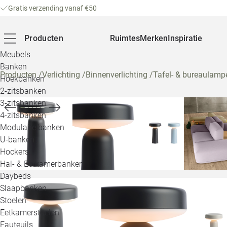
Gratis verzending vanaf €50
Producten
Ruimtes
Merken
Inspiratie
Meubels
Banken
Producten
/
Verlichting
/
Binnenverlichting
/
Tafel- & bureaulamp
Hoekbanken
2-zitsbanken
3-zitsbanken
4-zitsbanken
Modulaire banken
U-banken
Hockers
Hal- & Eetkamerbanken
Daybeds
Slaapbanken
Stoelen
Eetkamerstoelen
Fauteuils