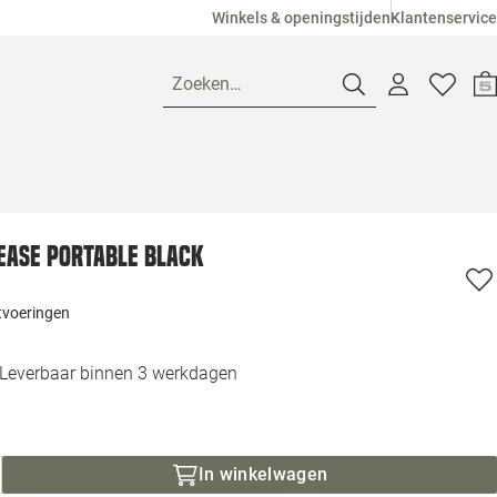
Winkels & openingstijden
Klantenservice
Zoeken…
Openingstijden
Ease portable black
Pagina suggesties
Loods 5 Ame
itvoeringen
Winkels
Loods 5 Dui
Leverbaar binnen 3 werkdagen
Klantenservice
Loods 5 Maas
Veelgestelde vragen
Loods 5 Slie
In winkelwagen