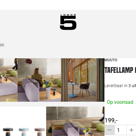
en
MUUTO
Tafellamp 
Leverbaar in
3 u
Op voorraad
199,-