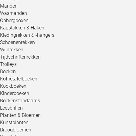
Manden
Wasmanden
Opbergboxen
Kapstokken & Haken
Kledingrekken & -hangers
Schoenenrekken
Wijnrekken
Tijdschriftenrekken
Trolleys
Boeken
Koffietafelboeken
Kookboeken
Kinderboeken
Boekenstandaards
Leesbrillen
Planten & Bloemen
Kunstplanten
Droogbloemen