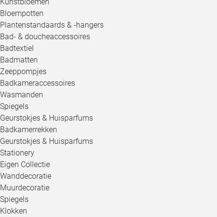
Kunstbloemen
Bloempotten
Plantenstandaards & -hangers
Bad- & doucheaccessoires
Badtextiel
Badmatten
Zeeppompjes
Badkameraccessoires
Wasmanden
Spiegels
Geurstokjes & Huisparfums
Badkamerrekken
Geurstokjes & Huisparfums
Stationery
Eigen Collectie
Wanddecoratie
Muurdecoratie
Spiegels
Klokken