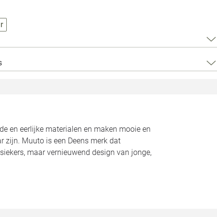
Loods 5 Za
r
Loods 5 Gara
Alle openingst
s
ede en eerlijke materialen en maken mooie en
r zijn. Muuto is een Deens merk dat
assiekers, maar vernieuwend design van jonge,