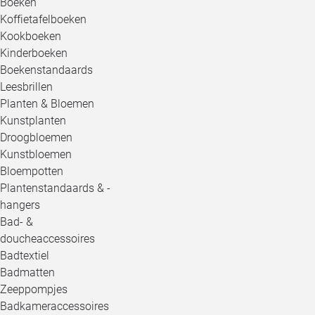
Boeken
Koffietafelboeken
Kookboeken
Kinderboeken
Boekenstandaards
Leesbrillen
Planten & Bloemen
Kunstplanten
Droogbloemen
Kunstbloemen
Bloempotten
Plantenstandaards & -
hangers
Bad- &
doucheaccessoires
Badtextiel
Badmatten
Zeeppompjes
Badkameraccessoires