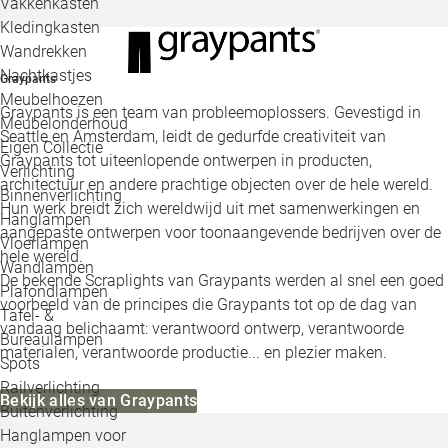
Vakkenkasten
Kledingkasten
Wandrekken
Nachtkastjes
Graypants
Meubelhoezen
Graypants is een team van probleemoplossers. Gevestigd in
Meubelonderhoud
Seattle en Amsterdam, leidt de gedurfde creativiteit van
Eigen Collectie
Graypants tot uiteenlopende ontwerpen in producten,
Verlichting
architectuur en andere prachtige objecten over de hele wereld.
Binnenverlichting
Hun werk breidt zich wereldwijd uit met samenwerkingen en
Hanglampen
aangepaste ontwerpen voor toonaangevende bedrijven over de
Vloerlampen
hele wereld.
Wandlampen
De bekende Scraplights van Graypants werden al snel een goed
Plafondlampen
voorbeeld van de principes die Graypants tot op de dag van
Tafel- &
vandaag belichaamt: verantwoord ontwerp, verantwoorde
Bureaulampen
materialen, verantwoorde productie... en plezier maken.
Spots
Railverlichting
Bekijk alles van Graypants
Buitenverlichting
Hanglampen voor