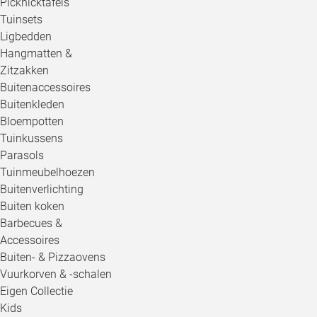
Picknicktafels
Tuinsets
Ligbedden
Hangmatten &
Zitzakken
Buitenaccessoires
Buitenkleden
Bloempotten
Tuinkussens
Parasols
Tuinmeubelhoezen
Buitenverlichting
Buiten koken
Barbecues &
Accessoires
Buiten- & Pizzaovens
Vuurkorven & -schalen
Eigen Collectie
Kids