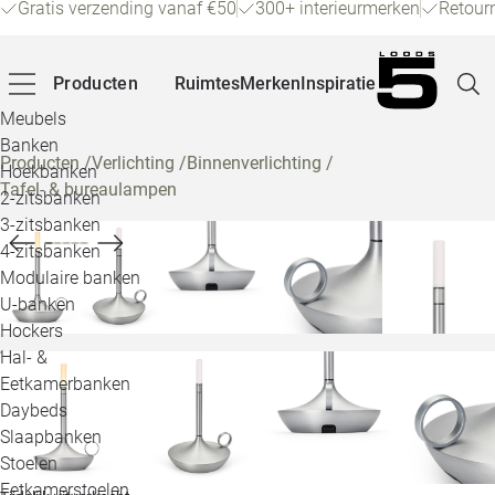
Gratis verzending vanaf €50
300+ interieurmerken
Retour
Producten
Ruimtes
Merken
Inspiratie
Meubels
Banken
Producten
/
Verlichting
/
Binnenverlichting
/
Hoekbanken
Tafel- & bureaulampen
Pagina
2-zitsbanken
3-zitsbanken
4-zitsbanken
Winke
Modulaire banken
U-banken
Klant
Hockers
Hal- &
Veelg
Eetkamerbanken
Daybeds
Openin
Slaapbanken
Loo
Stoelen
Eetkamerstoelen