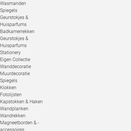
Wasmanden
Spiegels
Geurstokjes &
Huisparfums
Badkamerrekken
Geurstokjes &
Huisparfums
Stationery
Eigen Collectie
Wanddecoratie
Muurdecoratie
Spiegels
Klokken
Fotolijsten
Kapstokken & Haken
Wandplanken
Wandrekken
Magneetborden & -
accessoires