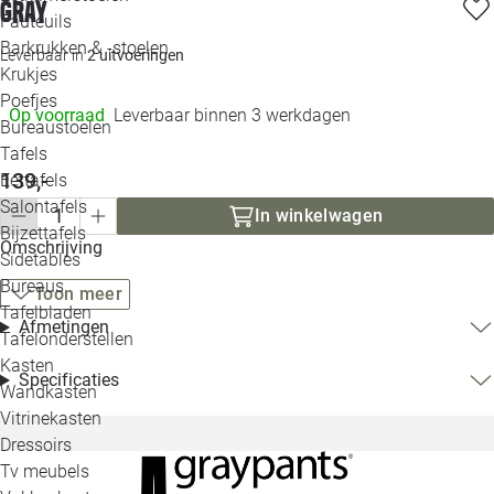
gray
Loo
Fauteuils
Barkrukken & -stoelen
Leverbaar in
2 uitvoeringen
Krukjes
Loo
Poefjes
Op voorraad
Leverbaar binnen 3 werkdagen
Bureaustoelen
Loo
Tafels
139,-
Eettafels
Loo
Salontafels
In winkelwagen
Bijzettafels
Omschrijving
Loo
Sidetables
Bureaus
Toon meer
Tafelbladen
Afmetingen
Alle 
Tafelonderstellen
Kasten
Specificaties
Wandkasten
Vitrinekasten
Dressoirs
Tv meubels