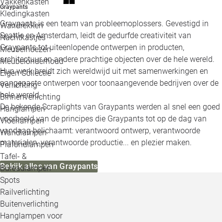
Vakkenkasten
Graypants
Kledingkasten
Graypants is een team van probleemoplossers. Gevestigd in
Wandrekken
Seattle en Amsterdam, leidt de gedurfde creativiteit van
Nachtkastjes
Graypants tot uiteenlopende ontwerpen in producten,
Meubelhoezen
architectuur en andere prachtige objecten over de hele wereld.
Meubelonderhoud
Hun werk breidt zich wereldwijd uit met samenwerkingen en
Eigen Collectie
aangepaste ontwerpen voor toonaangevende bedrijven over de
Verlichting
hele wereld.
Binnenverlichting
De bekende Scraplights van Graypants werden al snel een goed
Hanglampen
voorbeeld van de principes die Graypants tot op de dag van
Vloerlampen
vandaag belichaamt: verantwoord ontwerp, verantwoorde
Wandlampen
materialen, verantwoorde productie... en plezier maken.
Plafondlampen
Tafel- &
Bekijk alles van Graypants
Bureaulampen
Spots
Railverlichting
Buitenverlichting
Hanglampen voor