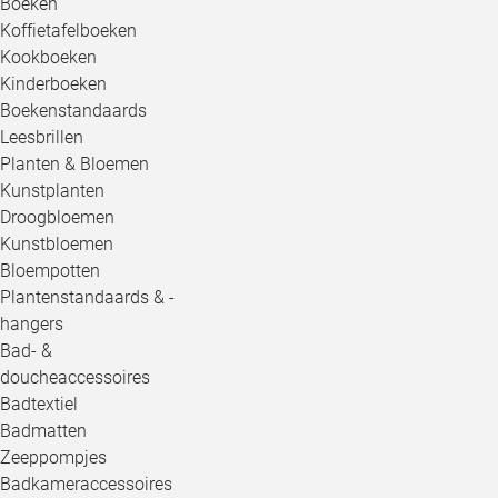
Boeken
Koffietafelboeken
Kookboeken
Kinderboeken
Boekenstandaards
Leesbrillen
Planten & Bloemen
Kunstplanten
Droogbloemen
Kunstbloemen
Bloempotten
Plantenstandaards & -
hangers
Bad- &
doucheaccessoires
Badtextiel
Badmatten
Zeeppompjes
Badkameraccessoires