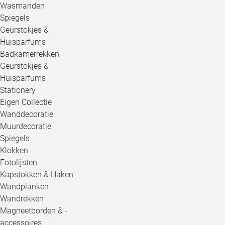
Wasmanden
Spiegels
Geurstokjes &
Huisparfums
Badkamerrekken
Geurstokjes &
Huisparfums
Stationery
Eigen Collectie
Wanddecoratie
Muurdecoratie
Spiegels
Klokken
Fotolijsten
Kapstokken & Haken
Wandplanken
Wandrekken
Magneetborden & -
accessoires