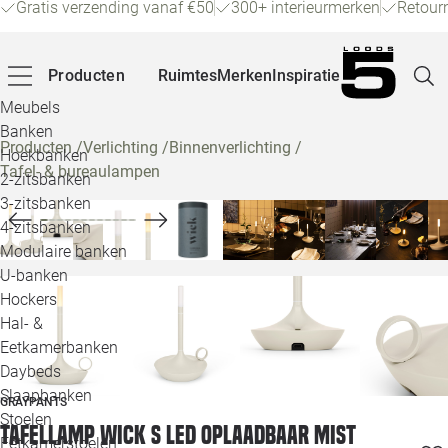
Gratis verzending vanaf €50
300+ interieurmerken
Retour
Producten
Ruimtes
Merken
Inspiratie
Meubels
Banken
Producten
/
Verlichting
/
Binnenverlichting
/
Hoekbanken
Tafel- & bureaulampen
Pagina
2-zitsbanken
3-zitsbanken
4-zitsbanken
Winke
Modulaire banken
U-banken
Klant
Hockers
Hal- &
Veelg
Eetkamerbanken
Daybeds
Openin
Slaapbanken
GRAYPANTS
Loo
Stoelen
Tafellamp Wick S LED oplaadbaar mist
Eetkamerstoelen