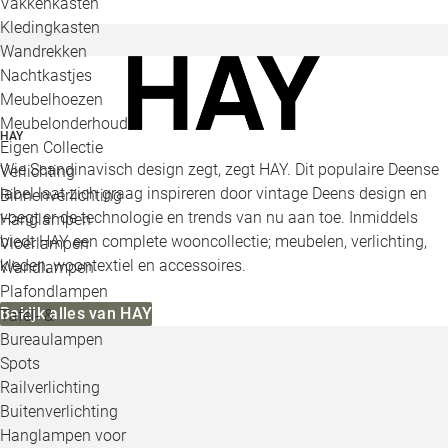
Vakkenkasten
Kledingkasten
Wandrekken
Nachtkastjes
Meubelhoezen
Meubelonderhoud
HAY
Eigen Collectie
Wie Scandinavisch design zegt, zegt HAY. Dit populaire Deense
Verlichting
label laat zich graag inspireren door vintage Deens design en
Binnenverlichting
voegt er de technologie en trends van nu aan toe. Inmiddels
Hanglampen
biedt HAY een complete wooncollectie; meubelen, verlichting,
Vloerlampen
kleden, woontextiel en accessoires.
Wandlampen
Plafondlampen
Bekijk alles van HAY
Tafel- &
Bureaulampen
Spots
Railverlichting
Buitenverlichting
Hanglampen voor