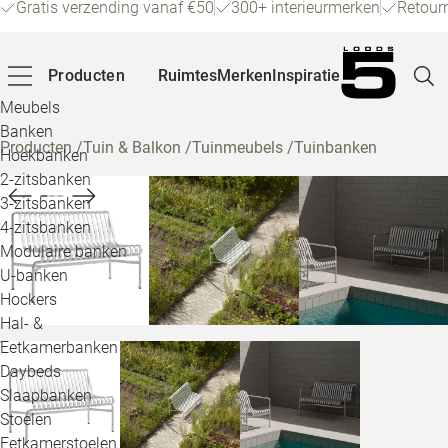
Gratis verzending vanaf €50
300+ interieurmerken
Retour
Producten
Ruimtes
Merken
Inspiratie
Meubels
Banken
Producten
/
Tuin & Balkon
/
Tuinmeubels
/
Tuinbanken
Hoekbanken
Pagina
2-zitsbanken
3-zitsbanken
4-zitsbanken
Winke
Modulaire banken
U-banken
Klant
Hockers
Hal- &
Veelg
Eetkamerbanken
Daybeds
Openin
Slaapbanken
Loo
Stoelen
Eetkamerstoelen