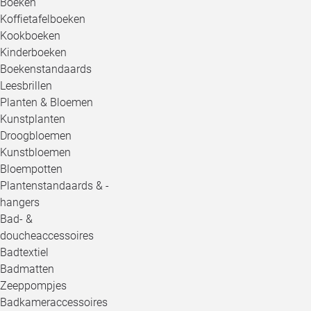
Boeken
Koffietafelboeken
Kookboeken
Kinderboeken
Boekenstandaards
Leesbrillen
Planten & Bloemen
Kunstplanten
Droogbloemen
Kunstbloemen
Bloempotten
Plantenstandaards & -
hangers
Bad- &
doucheaccessoires
Badtextiel
Badmatten
Zeeppompjes
Badkameraccessoires