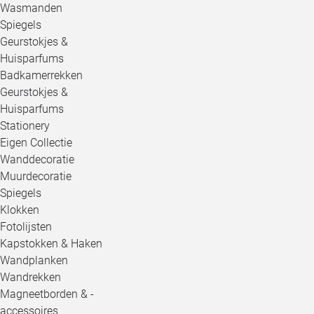
Wasmanden
Spiegels
Geurstokjes &
Huisparfums
Badkamerrekken
Geurstokjes &
Huisparfums
Stationery
Eigen Collectie
Wanddecoratie
Muurdecoratie
Spiegels
Klokken
Fotolijsten
Kapstokken & Haken
Wandplanken
Wandrekken
Magneetborden & -
accessoires