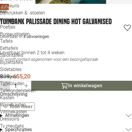
Loo
Fauteuils
-20%
HAY
Barkrukken & -stoelen
Krukjes
Tuinbank Palissade Dining hot galvanised
Loo
Poefjes
Bureaustoelen
Loo
Leverbaar in
4 uitvoeringen
Tafels
Eettafels
Loo
Leverbaar binnen 2 tot 4 weken
Salontafels
Er wordt contact opgenomen voor een bezorgafspraak
Bijzettafels
Loo
Sidetables
819,-
655,20
Bureaus
Tafelbladen
In winkelwagen
Alle 
Tafelonderstellen
Omschrijving
Kasten
Wandkasten
Toon meer
Vitrinekasten
Afmetingen
Dressoirs
Tv meubels
Specificaties